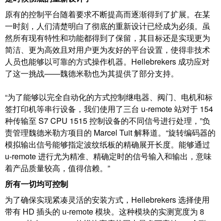
线
付
心
电
盒
原有的控制平台随着要求不断提高而逐渐得到了扩展。在某
服
行
系
人
一时刻，人们清楚明白了彻底的重新设计已经成为必须。虽
务
业
统
力
然所有现有特性和功能都得到了保留，其目标还是实现更为
简洁、更为高效且对用户更为友好的平台设置，使得非技术
及
资
单
人员也能够以可靠的方式操作机器。Hellebrekers 成功应对
组
源
对
咨
了这一挑战——魏德米勒也为其提供了部分支持。
件
以
询
合
太
和
非
规
“为了能够以完全自动化的方式控制继电器、阀门、电机和标
网
工
签打印机等串行设备，我们使用了三台 u-remote 站对于 154
接
全
程
种传输至 S7 CPU 1515 控制设备的不同信号进行处理，”负
触
球
设
责管理魏德米勒方项目的 Marcel Tuit 解释道。“旋转编码器的
式
分
计
模拟输出信号能够指定波纹纸板的精确展开长度。能够通过
联
布
u-remote 进行尤为精准、精确定时的信号输入和输出，意味
接
联
着产品质量较高，值得信赖。”
管
接
进
所有一切均可控制
理
咨
线
为了确保实现紧凑灵活的安装方式，Hellebrekers 选择使用
信
询
系
带有 HD 插头的 u-remote 模块。这种模块的实测宽度为 8
息
服