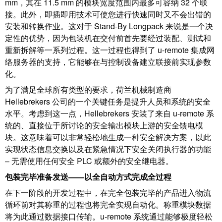
统
mm，其在 11.5 mm 的模块宽度范围内最多可容纳 32 个联
与
务
和
接。此外，即插即用技术可使您进行快速同时又不会出错的
证
配
安装和转换作业。这对于 Stand-By Longpack 来说是一个决
魏
书
件
定性的优势，因为包装机在交付前首先要经过装配、测试和
德
重新拆解等一系列过程。这一过程也得到了 u-remote 集成网
我
米
预
络服务器的支持，它能够在与控制设备建立联接前实现参数
们
勒
制
化。
的
WMC
线
为了满足全球所有类型的要求，荷兰机械制造商
管
软
缆、
Hellebrekers 公司的一个关键任务是提升人员和系统的安全
理
件
网
水平。考虑到这一点，Hellebrekers 安装了来自 u-remote 系
层
络
统的、直接位于所讨论的安全输出模块上游的安全馈电模
跳
块。这意味着可以非常轻松地生成一种安全解决方案，以此
技
线
实现状态信息交换以及在紧急情况下安全关闭执行器的功能
市
术
– 无需使用任何安全 PLC 或额外的安全继电器。
和
场
支
电
包装完毕准备发送——以全自动方式完成全过程
和
持
缆
在下一阶段的开发过程中，在完全包装完毕的产品进入物流
行
工
循环前对其称重的过程也将完全实现自动化。称重模块数据
业
PLC/DCS
程
将为此通过数据接口传输。u-remote 系统通过能够极度轻松