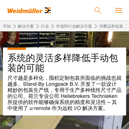
开始
解决方案
行业
市场和行业解决方案
消费品和包装
返
返
返
返
返
产品
系统的灵活多样降低手动包
回
回
回
回
回
装的可能
产
解
服
公
魏
解决方案
品
决
务
司
德
尺寸越是多样化，囤积定制包装所面临的挑战也就
方
米
越多。Stand-By Longpack B.V. 开发了一款设计
案
勒
精妙的包装生产线，专用于生产多种线性尺寸产品
联
定
我
服务
的公司。荷兰专业公司 Hellebrekers Technieken
在
接
制
们
所提供的软件能够确保系统的精度和灵活性 – 其
中
技
化
的
联
中使用了 u-remote 作为远程 I/O 解决方案。
公司
术
产
公
国
接
品
司
技
中
接
术