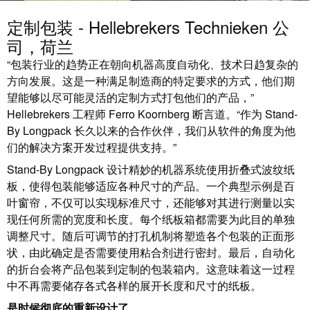
魏德米勒在中国
国
线
装
公
公
定制包装 - Hellebrekers Technieken 公
端
配
司
SNAP
司
子
端
简
司，荷兰
IN
麒麟全家福
介
子
介
鼠
“包装行业的趋势正在朝向机器高度自动化、技术日趋复杂的
接
绍
条
笼
方向发展。这是一种满足制造商的特定要求的方式，他们期
插
我
麒麟端子
联
望能够以尽可能灵活的定制方式打包他们的产品，”
营
件
调
们
Hellebrekers 工程师 Ferro Koornberg 断言道。“作为 Stand-
接
销
整
的
By Longpack 长久以来的合作伙伴，我们从软件的角度为他
PCB
网
和
责
PUSH
们的解决方案开发过程提供支持。”
接
络
装
任
IN
Stand-By Longpack 设计精妙的机器系统使用折叠式波纹纸
插
配
直
板，使得包装能够适应各种尺寸的产品。一个典型示例是百
件
魏
接
插
叶窗帘，不仅可以实现标准尺寸，还能够对其进行测量以实
和
德
线
式
现任何所需的宽度和长度。每个纸板箱都需要为此目的单独
PCB
米
盒
联
调整尺寸。随后可调节的打孔机制将塑造各个包装的正面形
端
勒
接
状，由此确定是否需要使用粘合剂进行密封。最后，自动化
子
快
培
的折台会将产品包装到定制的包装箱内。这意味着这一过程
速
训
直
中不再需要储存各式各样的展开长度和尺寸的纸板。
接
交
中
流
是时候彻底的重新设计了