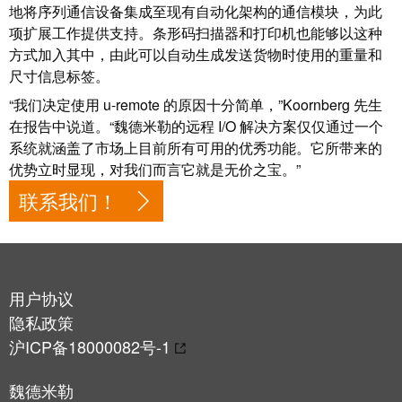
系
分
设
地将序列通信设备集成至现有自动化架构的通信模块，为此
统
项扩展工作提供支持。条形码扫描器和打印机也能够以这种
销
计
布
方式加入其中，由此可以自动生成发送货物时使用的重量和
渠
数
线
尺寸信息标签。
道
据
和
“我们决定使用 u-remote 的原因十分简单，”Koornberg 先生
迁
IIoT
技
在报告中说道。“魏德米勒的远程 I/O 解决方案仅仅通过一个
移
合
术
系统就涵盖了市场上目前所有可用的优秀功能。它所带来的
解
作
产
优势立时显现，对我们而言它就是无价之宝。”
决
伙
品
联系我们！
方
伴
目
案
网
录
络
服
维
务
修
用户协议
调
和
隐私政策
展
试
备
沪ICP备18000082号-1
会
接
件
和
口
魏德米勒
活