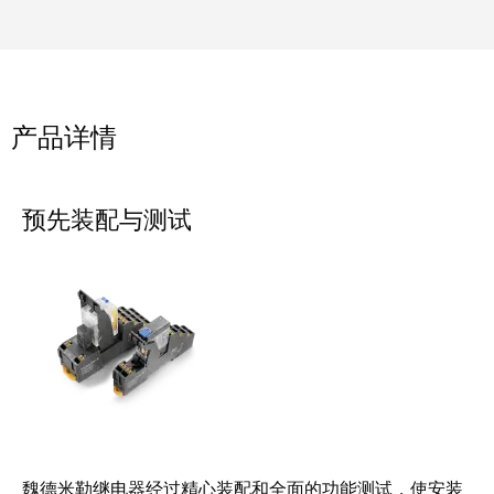
系
分
设
统
销
计
布
渠
数
线
道
据
和
产品详情
迁
IIoT
技
移
合
术
解
作
产
预先装配与测试
决
伙
品
方
伴
目
案
网
录
络
服
维
务
修
调
和
展
试
备
会
接
件
和
口
活
魏德米勒继电器经过精心装配和全面的功能测试，使安装