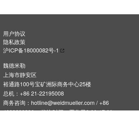
工
投
具
资
入
测
股
量
用户协议
魏
及
隐私政策
德
监
沪ICP备18000082号-1
米
控
勒
系
魏德米勒
统
上海市静安区
魏
裕通路100号宝矿洲际商务中心25楼
德
自
米
总机：+86 21-22195008
动
勒
机
商务咨询：hotline@weidmueller.com / +86
再
器
4008200396 （咨询时间：工作日9:00-17:00）
度
学
斩
习
获
扫码关注魏德米勒