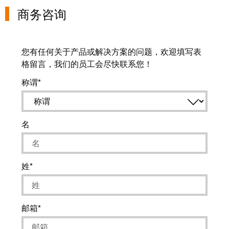
卓
商务咨询
盒
著，
销
售
自
您有任何关于产品或解决方案的问题，欢迎填写表
额
动
格留言，我们的员工会尽快联系您！
达
化
9.6
称谓
和
亿
软
欧
件
元
名
控
魏
制
德
器
姓
米
勒
I/O
SNAP
系
IN
邮箱
统
联