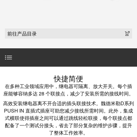
魏德米勒在中国
国
线
装
公
公
端
配
司
SNAP
司
子
端
简
IN
麒麟全家福
介
子
介
鼠
接
前往产品目录
绍
条
笼
插
我
麒麟端子
联
营
件
调
们
接
销
整
的
PCB
网
和
责
PUSH
接
络
装
任
IN
简介
插
快捷简便
配
直
件
魏
在多种工业领域应用中，继电器可隔离、放大开关。每个插
接
插
和
德
产品范围
座能够容纳多达 28 个联接点，减少了安装所需的接线时间。
线
式
PCB
米
盒
高效安装继电器离不开合适的插头联接技术。魏德米勒D系列
联
端
勒
PUSH IN 直插式插座可助您减少接线所需时间。此外，集成
接
产品特点
子
快
培
式横联使得插座之间可以通过跳线轻松联接，每个联接点都
速
训
直
配备了一个测试分接头，省去了部分复杂的维护步骤，提升
接
商务咨询
交
中
流
了整体工作效率。