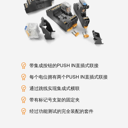
统
与
务
和
证
配
魏
书
件
德
我
米
预
们
勒
制
的
WMC
线
管
软
缆、
理
件
网
带集成按钮的PUSH IN直插式联接
层
络
每个电位拥有两个PUSH IN直插式联接
跳
技
线
通过跳线实现集成式横联
市
术
和
场
支
带有标记号支架的固定夹
电
和
持
缆
经过功能测试的完全装配的套件
行
工
业
PLC/DCS
程