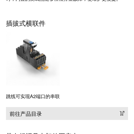
块
稿
和
固
公
插拔式横联件
态
司
继
新
电
闻
器
可
模
持
拟
续
信
发
号
展
处
的
跳线可实现A2端口的串联
理
里
程
电
前往产品目录
碑：
源
魏
德
电