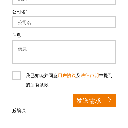
工
接
业
技
公司名
以
术
太
荣
网
获
信息
2022
触
年
摸
德
屏
国
创
工
我已知晓并同意
用户协议
及
法律声明
中提到
新
程
奖
的所有条款。
设
计
Joachim
发送需求
和
Herz
可
必填项
基
视
金
化
会