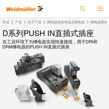
开始
产品
电子产品
继电器模块和固态继电器
继电器模块
D系列PUSH IN直插式插座
在工业环境下为继电器实现快速接线，用于DRI和
返
返
返
返
返
产品
DRM继电器的PUSH IN直插式插座
回
回
回
回
回
产
解
服
公
魏
解决方案
品
决
务
司
德
方
米
案
勒
联
定
我
服务
在
接
制
们
中
技
化
的
联
公司
术
产
公
国
接
品
司
技
中
接
术