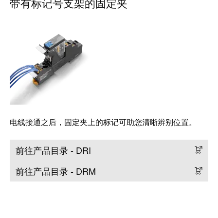
带有标记号支架的固定夹
米
子
勒
外
荣
壳
膺
雷
EcoVadis
击
金
和
奖
浪
回
涌
望
保
电线接通之后，固定夹上的标记可助您清晰辨别位置。
2021：
护
魏
前往产品目录 - DRI
现
德
场
米
前往产品目录 - DRM
总
勒
线
成
分
绩
线