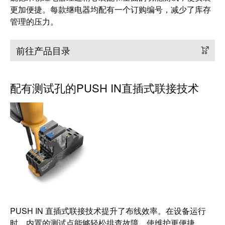
动
更加便捷。每款继电器均配有一个订购编号，减少了库存
预
FieldPower®
览
管理的压力。
电
全
源
球
前往产品目录
分
展
配
会
器
和
配有测试孔的PUSH IN直插式联接技术
活
动
电
子
数
产
字
品
体
验
继
电
器
新
PUSH IN 直插式联接技术提升了布线效率。在设备运行
模
闻
时，内置的测试点能够轻松排查故障，使维护更便捷。