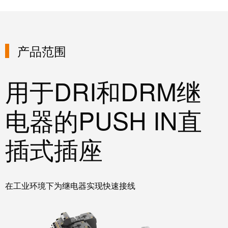
线
付
心
电
盒
服
行
系
人
务
业
统
力
产品范围
及
资
单
组
源
对
咨
件
用于DRI和DRM继
以
询
合
太
和
非
规
网
电器的PUSH IN直
工
接
全
程
触
球
设
插式插座
式
分
计
联
布
接
联
管
接
在工业环境下为继电器实现快速接线
进
理
咨
线
信
询
系
息
服