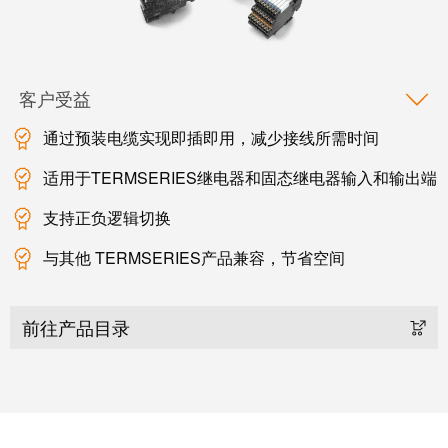
块
稿
和
固
公
态
司
客户受益
继
新
电
闻
通过预装电缆实现即插即用，减少接线所需时间
器
可
适用于TERMSERIES继电器和固态继电器输入和输出端
模
持
支持正负逻辑切换
拟
续
信
发
与其他 TERMSERIES产品兼容，节省空间
号
展
处
的
前往产品目录
理
里
程
电
碑：
源
魏
德
电