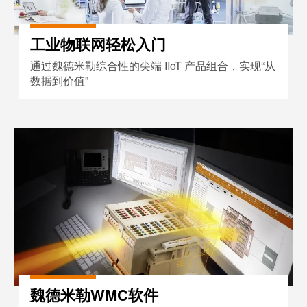
工业
联接
创新
产
工业物联网轻松入门
品。
通过魏德米勒综合性的尖端 IIoT 产品组合，实现“从
数据到价值”
魏德米勒WMC软件
魏德米勒WMC软件