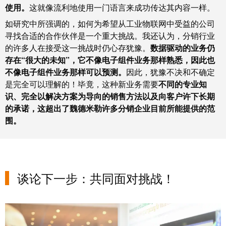
工
使用。
这就像流利地使用一门语言来成功传达其内容一样。
投
具
资
如研究中所强调的，如何为希望从工业物联网中受益的公司
寻找合适的合作伙伴是一个重大挑战。我还认为，分销行业
入
测
的许多人在接受这一挑战时仍心存犹豫。
数据驱动的业务仍
股
量
存在“很大的未知”，它不像电子组件业务那样熟悉，因此也
魏
及
不像电子组件业务那样可以预测。
因此，犹豫不决和不确定
德
监
是完全可以理解的！毕竟，这种新业务需要
不同的专业知
米
控
识、完全以解决方案为导向的销售方法以及向客户许下长期
勒
系
的承诺，这超出了魏德米勒许多分销企业目前所能提供的范
统
围。
魏
德
自
米
动
勒
机
谈论下一步：共同面对挑战！
再
器
度
学
斩
习
获