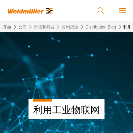
开始
公司
市场和行业
分销渠道
Distribution Blog
利用
返
返
返
返
返
产品
回
回
回
回
回
产
解
服
公
魏
解决方案
品
决
务
司
德
方
米
案
勒
联
定
我
服务
在
接
制
们
利用工业物联网
中
技
化
的
联
公司
术
产
公
国
接
品
司
技
中
接
术