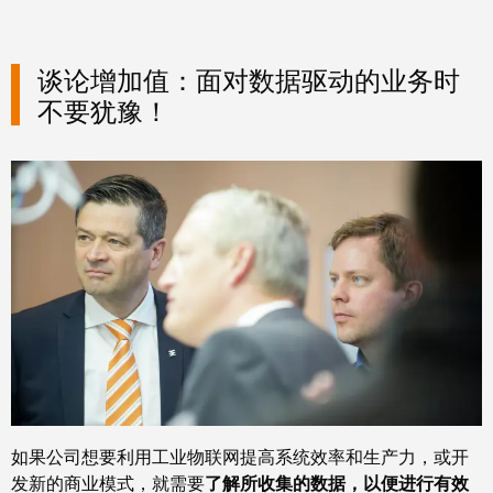
工
接
业
技
以
术
谈论增加值：面对数据驱动的业务时
太
荣
不要犹豫！
网
获
2022
触
年
摸
德
屏
国
创
工
新
程
奖
设
计
Joachim
和
Herz
可
基
视
如果公司想要利用工业物联网提高系统效率和生产力，或开
金
化
发新的商业模式，就需要
了解所收集的数据，以便进行有效
会