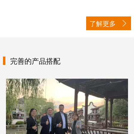
接
产
线
两
盒
不
了解更多
误
定
制
电
缆
完善的产品搭配
装
配
件
分销日志
魏德
米勒
WMC