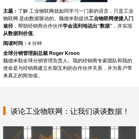
线
付
心
从数据到价值
电
盒
服
主题：
了解 工业物联网就如同学习一门新的语言，只是工业
行
系
人
物联网 是由数据驱动的。魏德米勒提供
工业物联网便捷入门
务
业
共同面对挑战
统
力
途径
，帮助经销商合作伙伴
学会流利地说出“数据”
，并实现
及
资
单
从数据到价值
。
组
源
工业物联网简报和数据
对
咨
阅读时间：
4 分钟
件
以
询
合
全球分销管理副总裁 Roger Kroon
太
和
完善的产品搭配
魏德米勒全球分销管理负责人。我的经销商专家团队和我的
非
规
网
工
使命是与经销商建立长期互利的合作伙伴关系，并为客户带
接
全
程
来真正的附加值。
触
更多信息
球
设
式
分
计
联
布
接
联
谈论工业物联网：让我们谈谈数据！
管
接
进
理
咨
线
信
询
系
息
服