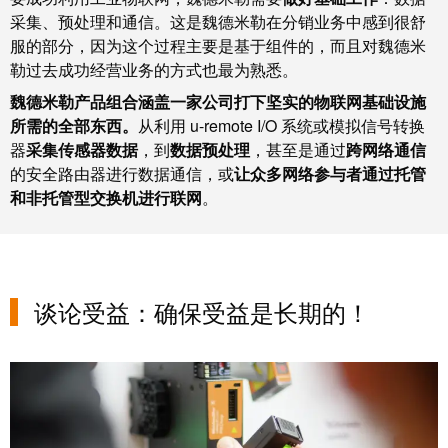
米
子
采集、预处理和通信。这是魏德米勒在分销业务中感到很舒
勒
服的部分，因为这个过程主要是基于组件的，而且对魏德米
外
荣
勒过去成功经营业务的方式也最为熟悉。
壳
膺
魏德米勒产品组合涵盖一家公司打下坚实的物联网基础设施
雷
EcoVadis
所需的全部东西。
从利用 u-remote I/O 系统或模拟信号转换
击
金
器
采集传感器数据
，到
数据预处理
，甚至是通过
跨网络通信
和
奖
的安全路由器进行数据通信，或
让众多网络参与者通过托管
浪
和非托管型交换机进行联网
。
回
涌
望
保
2021：
护
魏
谈论受益：确保受益是长期的！
现
德
场
米
总
勒
线
成
分
绩
线