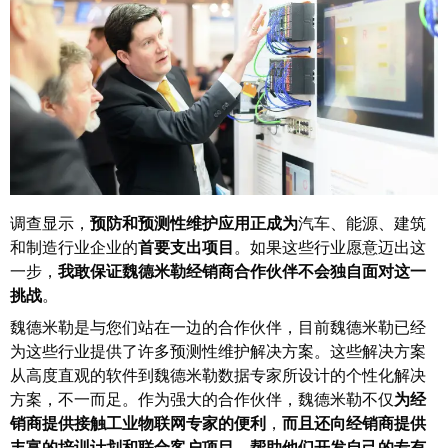
远
EcoVadis
程
金
访
奖
问
——
和
可
云
持
端
续
服
发
务
展
调查显示，
预防和预测性维护
应用正成为
汽车、能源、建筑
领
和制造行业企业的
首要支出项目
。如果这些行业愿意迈出这
先
一步，
我敢保证魏德米勒经销商合作伙伴不会独自面对这一
工
地
挑战
。
作
位
魏德米勒是与您们站在一边的合作伙伴，目前魏德米勒已经
场
获
为这些行业提供了许多预测性维护解决方案。这些解决方案
所
官
从高度直观的软件到魏德米勒数据专家所设计的个性化解决
和
方
方案，不一而足。作为强大的合作伙伴，魏德米勒不仅
为经
附
认
销商提供接触工业物联网专家的便利
，
而且还向经销商提供
件
丰富的培训计划和联合客户项目，帮助他们开发自己的专有