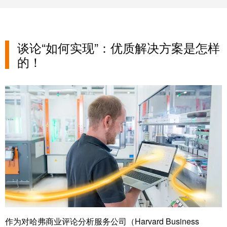
系
分
设
统
销
计
布
渠
数
线
谈论“如何实现”：优质解决方案是怎样
道
据
和
的！
迁
IIoT
技
移
合
术
解
作
产
决
伙
品
方
伴
目
案
网
录
络
服
维
务
修
调
和
展
试
备
会
接
件
和
口
作为对哈弗商业评论分析服务公司（Harvard Business
活