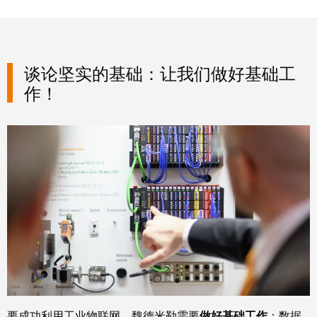
块
稿
和
固
公
态
司
谈论坚实的基础：让我们做好基础工
继
新
作！
电
闻
器
可
模
持
拟
续
信
发
号
展
处
的
理
里
程
电
碑：
源
魏
德
电
要成功利用工业物联网，魏德米勒需要
做好基础工作
：数据