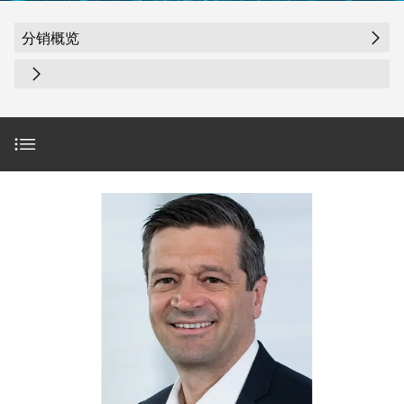
魏德米勒在中国
国
线
装
公
公
端
配
司
SNAP
分销概览
司
子
端
简
IN
麒麟全家福
介
子
介
鼠
接
绍
条
笼
插
我
麒麟端子
联
营
件
调
们
接
销
整
的
PCB
网
和
责
PUSH
谈谈数据
接
络
装
任
IN
插
配
直
件
魏
专注于“如何实现”
接
插
和
德
线
式
PCB
米
盒
坚实的基础
联
端
勒
接
子
快
培
长期受益
速
训
直
接
交
中
流