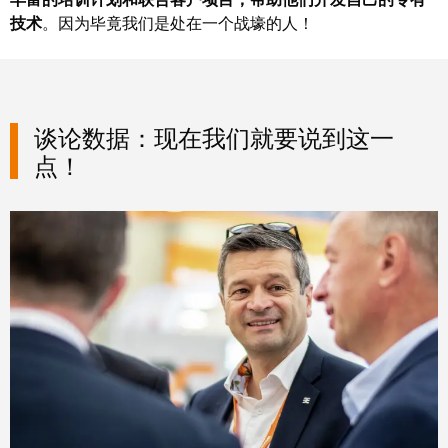
证
技术
。因为毕竟我们是处在一个战壕的人！
工
行
具
业
新
自
闻
动
谈论数据：现在我们就要说到这一
化
新
点！
机
闻
器
联
系
软
人
件
本
标
土
记
新
号
闻
打
戮
印