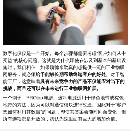
卓
盒
著，
销
售
自
额
动
达
化
9.6
和
亿
数字化仅仅是一个开始。每个步骤都需要考虑“客户如何从中
软
受益”的核心问题。这就是为什么即使在涉及到基本的基础设
欧
件
施时，我仍相信：如果魏德米勒真的想提供一流的工业物联
元
网服务，就必须
给予能够长期帮助终端客户的好处
。对于智
控
魏
能工厂，这意味着
具有未来竞争力的产品不仅能应对当下的
制
德
挑战，而且还可以在未来进行工业物联网扩展。
器
米
一个例子：PROtop 电源。这种电源适用于绿色地带或棕色
勒
地带的方法，因为可以对通信模块进行改造。因此对于“客户
I/O
SNAP
想如何利用其数据”的问题，即使其答案会随时间而变化，但
系
IN
所有选项都是开放的，我认为这里面有巨大的增加价值。
统
联