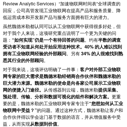
Review Analytic Services）“加速物联网时间表”全球调查的
动
预
FieldPower®
回应，公司高管发现工业物联网在提高产品和服务质量、降
览
电
全
低运营成本和开发新产品与服务方面拥有巨大的潜力。
源
球
虽然魏德米勒都认同可以从工业物联网中获得很多好处，但
分
展
对于我个人来说，这项研究重点说明了一个更为关键的问
配
会
题：
“如何实现”仍是一个有待回答的问题
。约有
半数的调查
器
和
受访者
不知道从何处开始应用这种技术。
40% 的人难以找到
拥有工业物联网经验的外部顾问
。另有
34% 的人很难找到熟
活
悉其行业的外部顾问
。
动
电
对于我来说，这项评估明确了一件事：
客户对外部工业物联
子
数
网专家的巨大需求是魏德米勒经销商合作伙伴和魏德米勒的
产
字
巨大潜力来源。
魏德米勒的使命是向各家公司展示工业物联
品
体
网的便捷入门途径。
从传感器到云端，魏德米勒
提供采集、
验
预处理、传输、分析和数据可视化的组件和解决方案。
更重
继
要的是，魏德米勒的工业物联网专家专注于
“您想如何从工业
电
物联网中受益？”
的问题。通过这种方式，魏德米勒让客户和
器
新
合作伙伴得以学会这门基于数据的语言，并从增值服务中受
模
益，从而实现
从数据到价值
。
闻