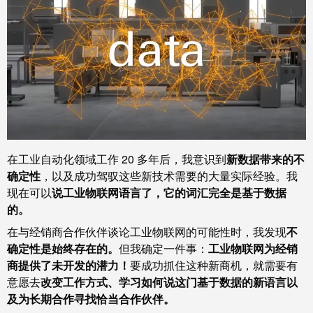
统
与
务
和
证
配
魏
书
件
德
我
米
预
们
勒
制
的
WMC
线
管
软
缆、
理
件
网
在工业自动化领域工作 20 多年后，我意识到
新数据带来的不
层
络
确定性
，
以及成功驾驭这些新技术需要的大量实际经验。
我
跳
现在可以
说
工业物联网语言了，它的词汇完全是基于数据
技
的。
线
市
术
和
在与经销商合作伙伴谈论工业物联网的可能性时，我发现
不
场
支
电
确定性是始终存在的。
但我确定一件事：
工业物联网为经销
和
持
缆
商提供了未开发的潜力！
要成功抓住这种新商机，就需要有
行
意愿去
改变工作方式、学习如何说这门基于数据的新语言以
工
业
PLC/DCS
及为长期合作寻找恰当合作伙伴。
程