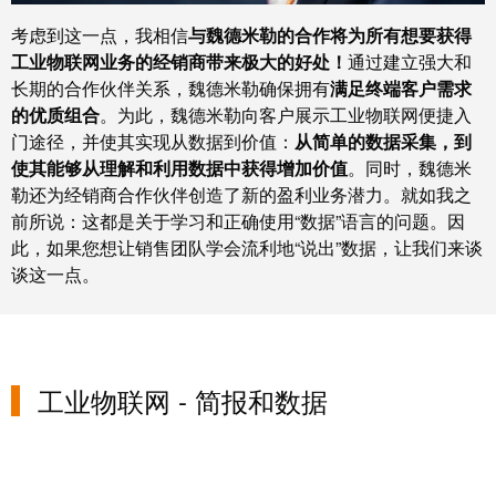
力
机
战
考虑到这一点，我相信
与魏德米勒的合作将为所有想要获得
工
“疫”，
工业物联网业务的经销商带来极大的好处！
通过建立强大和
业
长期的合作伙伴关系，魏德米勒确保拥有
满足终端客户需求
同
的优质组合
。为此，魏德米勒向客户展示工业物联网便捷入
照
心
门途径，并使其实现从数据到价值：
从简单的数据采集，到
明
守
使其能够从理解和利用数据中获得增加价值
。同时，魏德米
“沪”
勒还为经销商合作伙伴创造了新的盈利业务潜力。就如我之
前所说：这都是关于学习和正确使用“数据”语言的问题。因
多
装
此，如果您想让销售团队学会流利地“说出”数据，让我们来谈
措
配
谈这一点。
并
服
举
务
保
调
供
整
工业物联网 - 简报和数据
货，
和
防
装
疫
配
生