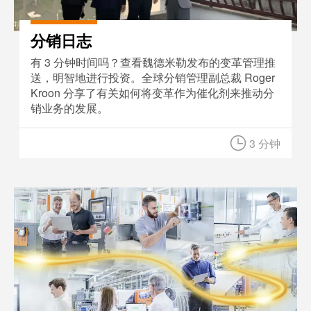
软件
下一代
数字化
分销日志
工程软
件设计
有 3 分钟时间吗？查看魏德米勒发布的变革管理推
——直
送，明智地进行投资。全球分销管理副总裁 Roger
观、简
便、快
Kroon 分享了有关如何将变革作为催化剂来推动分
速
销业务的发展。
创
3 分钟
新
产
品
为您
工业物联网轻松入门
的行
业提
供实
用的
创新
联接
技
术。
魏德
米勒