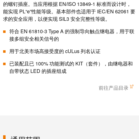
的螺钉插座。当应用根据 EN/ISO 13849-1 标准而设计时，
动
预
FieldPower®
能实现 PL“e”性能等级。基本部件也适用于 IEC/EN 62061 要
览
电
全
求的安全应用，以便实现 SIL3 安全完整性等级。
源
球
符合 EN 61810-3 Type A 的强制导向触点继电器，用于联
分
展
接多组安全相关信号的
配
会
器
和
用于北美市场高接受度的 cULus 列名认证
活
已装配且已 100% 功能测试的 KIT（套件），由继电器和
动
自带状态 LED 的插座组成
电
子
数
产
前往产品目录
字
品
体
验
继
电
器
新
模
闻