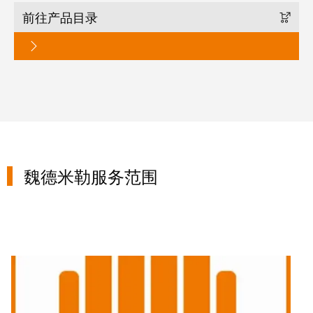
卓
盒
前往产品目录
著，
销
售
自
额
动
达
化
9.6
和
亿
软
欧
件
元
魏德米勒服务范围
控
魏
制
德
器
米
勒
I/O
SNAP
系
IN
统
联