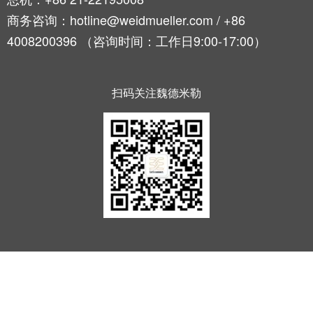
软件
商务咨询：hotline@weidmueller.com / +86
下一代
数字化
4008200396 （咨询时间：工作日9:00-17:00）
工程软
件设计
——直
观、简
便、快
扫码关注魏德米勒
速
创
新
产
品
为您
的行
业提
供实
用的
创新
联接
技
术。
魏德
米勒