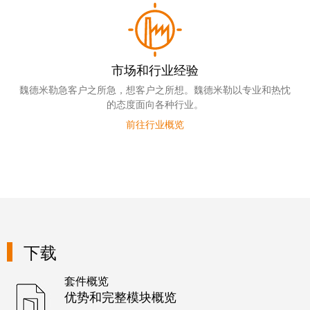
证
工
行
具
业
新
市场和行业经验
自
闻
动
魏德米勒急客户之所急，想客户之所想。魏德米勒以专业和热忱
化
的态度面向各种行业。
新
机
前往行业概览
闻
器
联
系
软
人
件
本
标
土
记
新
下载
号
闻
套件概览
打
戮
优势和完整模块概览
印