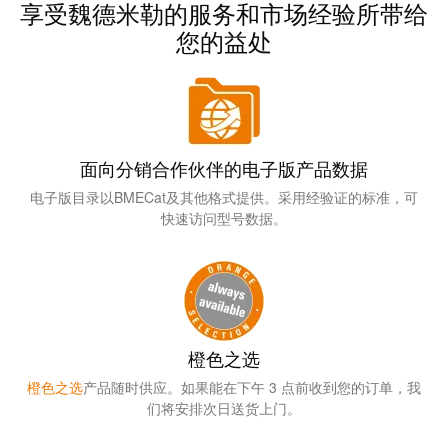
远
EcoVadis
享受魏德米勒的服务和市场经验所带给
程
金
您的益处
访
奖
问
——
和
可
云
持
端
续
面向分销合作伙伴的电子版产品数据
服
发
电子版目录以BMECat及其他格式提供。采用经验证的标准，可
务
展
快速访问型号数据。
领
先
工
地
作
位
场
获
橙色之选
所
官
和
橙色之选
产品随时供应。如果能在下午 3 点前收到您的订单，我
方
们将安排次日送货上门。
附
认
件