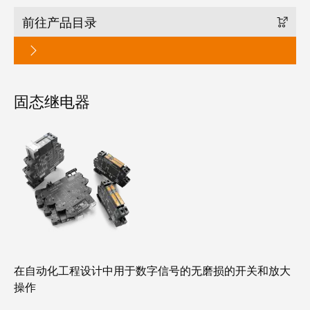
米
子
前往产品目录
勒
外
荣
壳
膺
雷
EcoVadis
击
固态继电器
金
和
奖
浪
回
涌
望
保
2021：
护
魏
现
德
场
米
总
勒
在自动化工程设计中用于数字信号的无磨损的开关和放大
线
成
操作
分
绩
线