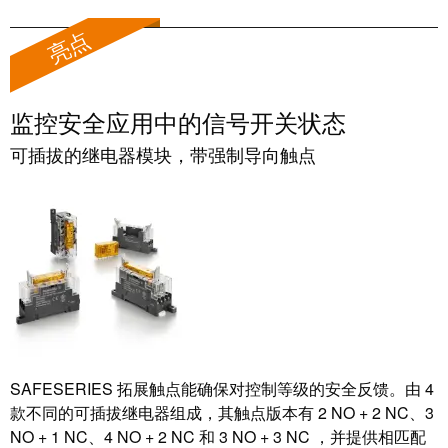
系
分
设
统
亮点
销
计
布
渠
数
线
道
据
和
监控安全应用中的信号开关状态
迁
IIoT
技
可插拔的继电器模块，带强制导向触点
移
合
术
解
作
产
决
伙
品
方
伴
目
案
网
录
络
服
维
务
修
调
和
展
试
备
会
SAFESERIES 拓展触点能确保对控制等级的安全反馈。由 4
接
件
款不同的可插拔继电器组成，其触点版本有 2 NO + 2 NC、3
和
口
NO + 1 NC、4 NO + 2 NC 和 3 NO + 3 NC ，并提供相匹配
活