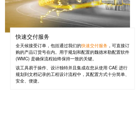
工
投
具
资
入
测
股
量
快速交付服务
魏
及
全天候接受订单，包括通过我们的
快速交付服务
，可直接订
德
监
购的产品订货号在内。用于规划和配置的魏德米勒配置软件
米
控
(WMC) 是确保流程始终保持一致的关键。
勒
系
该工具易于操作、设计独特并且集成在您从使用 CAE 进行
统
规划到文档记录的工程设计流程中，其配置方式十分简单、
魏
安全、便捷。
德
自
米
动
勒
机
再
器
度
学
斩
习
获