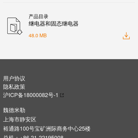
接
产
线
两
产品目录
盒
不
继电器和固态继电器
误
定
48.0 MB
制
电
缆
装
配
用户协议
件
隐私政策
沪ICP备18000082号-1
魏德米勒
上海市静安区
魏德
米勒
裕通路100号宝矿洲际商务中心25楼
WMC
总机：+86 21-22195008