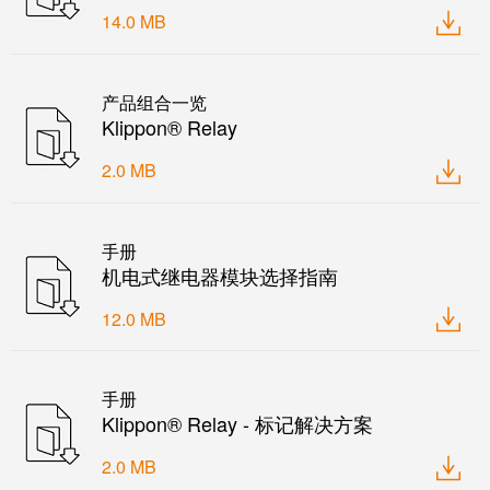
力
机
14.0 MB
战
工
“疫”，
业
同
产品组合一览
照
心
Klippon® Relay
明
守
2.0 MB
“沪”
多
装
措
手册
配
机电式继电器模块选择指南
并
服
举
务
12.0 MB
保
调
供
整
货，
手册
和
防
Klippon® Relay - 标记解决方案
装
疫
2.0 MB
配
生