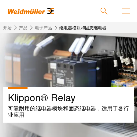
开始
产品
电子产品
继电器模块和固态继电器
返
返
返
返
返
产品
回
回
回
回
回
产
解
服
公
魏
解决方案
品
决
务
司
德
方
米
Klippon® Relay
案
勒
联
定
我
服务
在
接
制
们
可靠耐用的继电器模块和固态继电器，适用于各行
中
技
化
的
联
业应用
公司
术
产
公
国
接
品
司
技
中
接
术