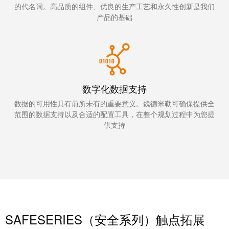
统
的代名词。高品质的组件、优良的生产工艺和永久性创新是我们
与
务
和
产品的基础
证
配
魏
书
件
德
我
米
预
们
勒
制
的
WMC
线
数字化数据支持
管
软
缆、
数据的可用性具有前所未有的重要意义。魏德米勒可确保提供全
理
件
网
范围的数据支持以及合适的配置工具，在整个规划过程中为您提
层
供支持
络
跳
技
线
市
术
和
场
支
电
和
持
缆
行
工
业
PLC/DCS
SAFESERIES（安全系列）触点拓展
程