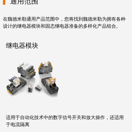
通用范围
块
稿
和
固
公
在魏德米勒通用产品范围中，您将找到魏德米勒为拥有各种
态
司
设计的继电器模块和固态继电器准备的多样化产品组合。
继
新
电
闻
继电器模块
器
可
模
持
拟
续
信
发
号
展
处
的
理
里
程
电
碑：
适用于自动化技术中的数字信号开关和放大操作，还适用
源
魏
于电流隔离
德
电