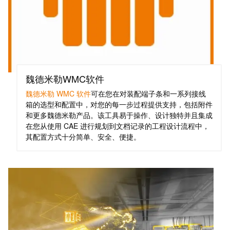
工
接
业
技
以
术
太
荣
网
获
2022
魏德米勒WMC软件
触
年
摸
魏德米勒 WMC 软件
可在您在对装配端子条和一系列接线
德
箱的选型和配置中，对您的每一步过程提供支持，包括附件
屏
国
和更多魏德米勒产品。该工具易于操作、设计独特并且集成
创
在您从使用 CAE 进行规划到文档记录的工程设计流程中，
工
其配置方式十分简单、安全、便捷。
新
程
奖
设
计
Joachim
和
Herz
可
基
视
金
化
会