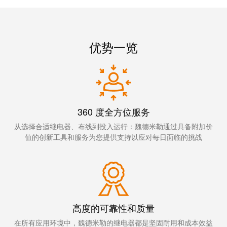
线
付
心
电
盒
服
行
系
人
务
业
统
力
优势一览
及
资
单
组
源
对
咨
件
以
询
合
太
和
非
规
网
工
360 度全方位服务
接
全
程
触
从选择合适继电器、布线到投入运行：魏德米勒通过具备附加价
球
设
值的创新工具和服务为您提供支持以应对每日面临的挑战
式
分
计
联
布
接
联
管
接
进
理
咨
线
高度的可靠性和质量
信
询
系
息
服
在所有应用环境中，魏德米勒的继电器都是坚固耐用和成本效益