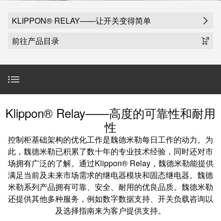
魏德米勒在中国
国
线
装
公
公
端
配
司
SNAP
KLIPPON® RELAY——让开关变得简单
司
子
端
简
IN
麒麟全家福
前往产品目录
介
子
介
鼠
接
绍
条
笼
插
我
麒麟端子
联
营
件
调
们
接
销
整
的
PCB
网
和
责
PUSH
通用范围
接
Klippon® Relay——高度的可靠性和耐用
络
装
任
IN
插
性
配
直
件
魏
魏德米勒服务范围
控制柜基础架构的优化工作是魏德米勒每日工作的动力。为
接
插
和
德
此，魏德米勒已积累了数十年的专业技术经验，同时还对市
线
式
PCB
米
场拥有广泛的了解。通过Klippon® Relay，魏德米勒能提供
盒
下载
联
端
勒
满足当前及未来市场需求的继电器模块和固态继电器。魏德
接
子
快
培
米勒系列产品拥有可靠、安全、耐用的优良品质。魏德米勒
还提供其他多种服务，例如数字数据支持、开关负载咨询以
速
训
直
接
及选择指南来为客户提供支持。
交
中
流