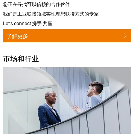
魏德米勒在中国
国
线
装
公
您正在寻找可以信赖的合作伙伴
公
端
配
司
SNAP
我们是工业联接领域实现理想联接方式的专家
司
子
端
简
IN
麒麟全家福
Let's connect 携手·共赢
介
子
介
鼠
接
绍
条
笼
了解更多
插
我
麒麟端子
联
营
件
调
们
接
销
整
的
市场和行业
PCB
网
和
责
PUSH
接
络
装
任
IN
插
配
直
件
魏
接
插
和
德
线
式
PCB
米
盒
联
端
勒
接
子
快
培
速
训
直
接
交
中
流