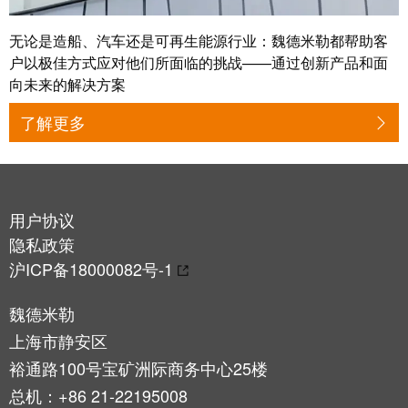
线
付
心
电
盒
服
行
无论是造船、汽车还是可再生能源行业：魏德米勒都帮助客
系
人
务
业
户以极佳方式应对他们所面临的挑战——通过创新产品和面
统
力
向未来的解决方案
及
资
单
组
源
对
了解更多
咨
件
以
询
合
太
和
非
规
网
工
接
全
程
用户协议
触
球
设
隐私政策
式
分
计
沪ICP备18000082号-1
联
布
接
联
魏德米勒
管
接
进
上海市静安区
理
咨
线
裕通路100号宝矿洲际商务中心25楼
信
询
系
总机：+86 21-22195008
息
服