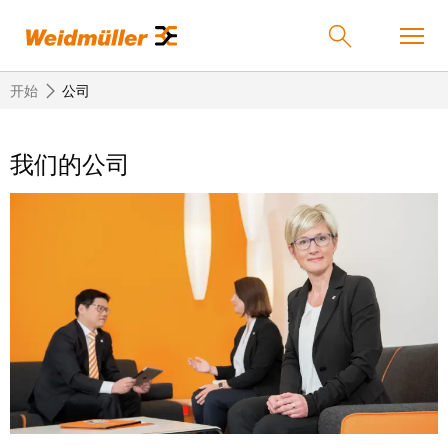
开始
公司
我们的公司
返
返
返
返
返
产品
回
回
回
回
回
产
解
服
公
魏
解决方案
品
决
务
司
德
方
米
案
勒
联
定
我
服务
在
接
制
们
中
技
化
的
联
公司
术
产
公
国
接
品
司
技
中
接
术