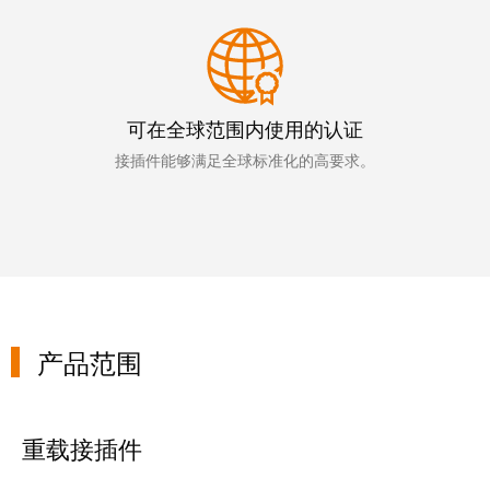
统
与
务
和
证
配
魏
书
件
德
我
米
可在全球范围内使用的认证
预
们
勒
制
接插件能够满足全球标准化的高要求。
的
WMC
线
管
软
缆、
理
件
网
层
络
跳
技
线
市
术
产品范围
和
场
支
电
和
持
缆
行
重载接插件
工
业
PLC/DCS
程