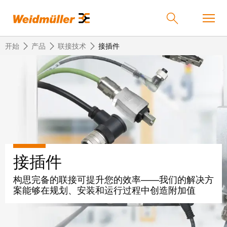
开始
产品
联接技术
接插件
返
返
返
返
返
产品
回
回
回
回
回
产
解
服
公
魏
解决方案
品
决
务
司
德
方
米
接插件
案
勒
联
定
我
服务
在
接
制
们
构思完备的联接可提升您的效率——我们的解决方
中
技
化
的
联
案能够在规划、安装和运行过程中创造附加值
公司
术
产
公
国
接
品
司
技
中
接
术