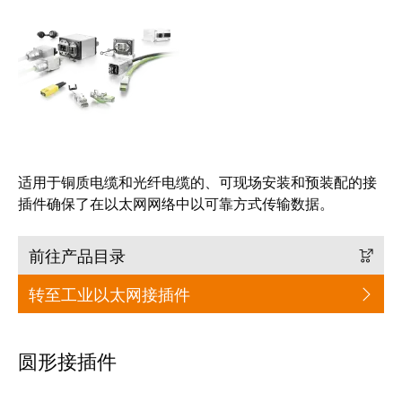
动
预
FieldPower®
览
电
全
源
球
分
展
配
会
器
和
活
适用于铜质电缆和光纤电缆的、可现场安装和预装配的接
动
插件确保了在以太网网络中以可靠方式传输数据。
电
子
数
产
前往产品目录
字
品
体
转至工业以太网接插件
验
继
电
圆形接插件
器
新
模
闻