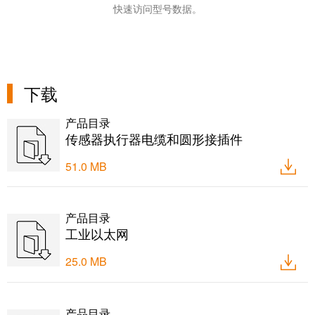
证
快速访问型号数据。
工
行
具
业
新
自
闻
动
下载
化
新
产品目录
机
闻
传感器执行器电缆和圆形接插件
器
联
51.0 MB
系
软
人
件
本
产品目录
标
土
工业以太网
记
新
号
25.0 MB
闻
打
戮
印
产品目录