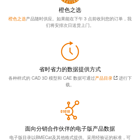
远
EcoVadis
程
橙色之选
金
访
奖
橙色之选
产品随时供应。如果能在下午 3 点前收到您的订单，我
问
——
们将安排次日送货上门。
和
可
云
持
端
续
服
发
务
展
省时省力的数据提供方式
领
各种样式的 CAD 3D 模型和 CAE 数据可通过
产品目录
进行下
先
载。
工
地
作
位
场
获
所
官
和
方
面向分销合作伙伴的电子版产品数据
附
认
件
电子版目录以BMECat及其他格式提供。采用经验证的标准，可