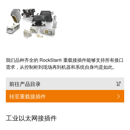
系
分
设
统
销
计
布
渠
数
线
道
据
和
迁
IIoT
技
移
合
术
解
作
产
决
我们品种齐全的 RockStar® 重载接插件能够支持所有接口
伙
品
需求，从控制柜到现场再到机器和系统自身均是如此。
方
伴
目
案
网
录
前往产品目录
络
服
维
务
转至重载接插件
修
调
和
展
试
备
会
工业以太网接插件
接
件
和
口
活