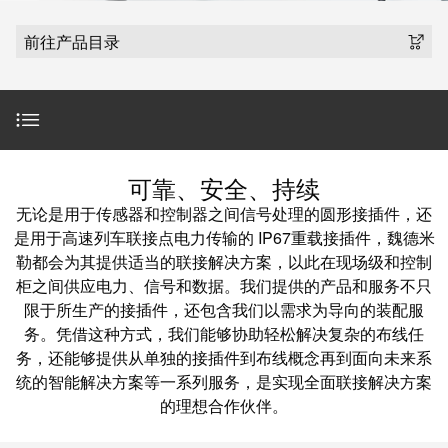
魏德米勒在中国
国
线
装
公
公
端
配
司
SNAP
前往产品目录
司
子
端
简
IN
麒麟全家福
介
子
介
鼠
接
绍
条
笼
插
我
麒麟端子
联
营
件
调
们
接
简介
销
整
的
可靠、安全、持续
PCB
网
和
责
PUSH
无论是用于传感器和控制器之间信号处理的圆形接插件，还
接
络
装
任
IN
产品范围
是用于高速列车联接点电力传输的 IP67重载接插件，魏德米
插
配
直
勒都会为其提供适当的联接解决方案，以此在现场级和控制
件
魏
接
柜之间供应电力、信号和数据。我们提供的产品和服务不只
插
服务
和
德
限于所生产的接插件，还包含我们以需求为导向的装配服
线
式
PCB
米
务。凭借这种方式，我们能够协助轻松解决复杂的布线任
盒
联
端
勒
下载
务，还能够提供从单独的接插件到布线概念再到面向未来系
接
子
快
培
统的智能解决方案等一系列服务，是实现全面联接解决方案
速
训
直
的理想合作伙伴。
接
交
中
流