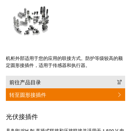
块
稿
和
固
公
态
司
继
新
电
闻
器
可
机柜外部适用于您的应用的联接方式。防护等级较高的额
模
持
定圆形接插件，适用于传感器和执行器。
拟
续
信
发
前往产品目录
号
展
处
的
转至圆形接插件
理
里
程
电
碑：
光伏接插件
源
魏
德
电
具备PUSH IN 直插式联接和压接联接并适用于 1,500 V 电