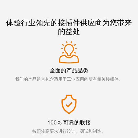
线
付
心
电
盒
服
行
系
人
务
业
体验行业领先的接插件供应商为您带来
统
力
的益处
及
资
单
组
源
对
咨
件
以
询
合
太
和
非
规
网
工
接
全面的产品品类
全
程
触
我们的产品组合包含适用于工业应用的所有相关接插件。
球
设
式
分
计
联
布
接
联
管
接
进
理
咨
线
100% 可靠的联接
信
询
系
按照较高要求进行设计、测试和制造。
息
服