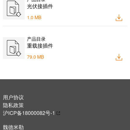
力
机
光伏接插件
战
工
“疫”，
1.0 MB
业
同
照
心
明
守
产品目录
重载接插件
“沪”
79.0 MB
多
装
措
配
并
服
举
务
保
调
供
用户协议
整
货，
隐私政策
和
防
沪ICP备18000082号-1
装
疫
配
生
魏德米勒