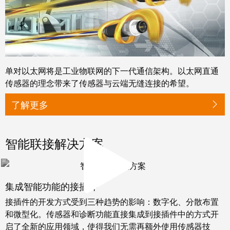
卓
盒
著，
销
售
自
额
动
达
单对以太网将是工业物联网的下一代通信架构。以太网直通
化
9.6
传感器的理念带来了传感器与云端无缝连接的希望。
和
亿
软
了解更多
欧
件
元
控
智能联接解决方案
魏
制
德
器
米
勒
集成智能功能的接插件
I/O
SNAP
系
接插件的开发方式受到三种趋势的影响：数字化、分散布置
IN
统
和微型化。传感器和诊断功能直接集成到接插件中的方式开
联
启了全新的应用领域，使得我们无需再额外使用传感器技