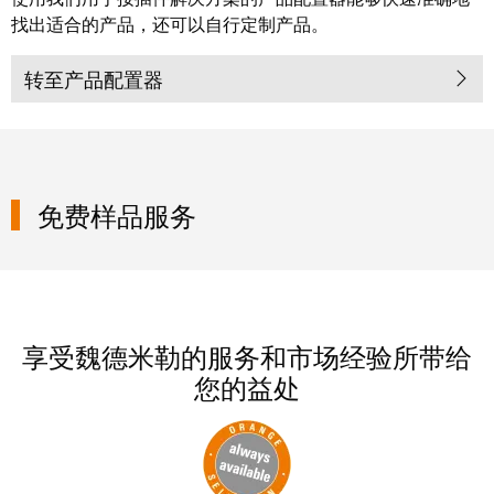
工
投
找出适合的产品，还可以自行定制产品。
具
资
转至产品配置器
入
测
股
量
魏
及
德
监
米
控
免费样品服务
勒
系
统
魏
德
自
米
动
享受魏德米勒的服务和市场经验所带给
勒
机
您的益处
再
器
度
学
斩
习
获