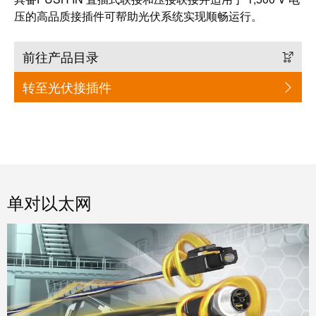
米
子
压的高品质接插件可帮助光伏系统实现顺畅运行。
勒
外
荣
壳
前往产品目录
膺
雷
EcoVadis
转至光伏接插件
击
金
和
奖
浪
回
涌
望
保
2021：
护
单对以太网
魏
现
德
场
米
总
勒
线
成
分
绩
线