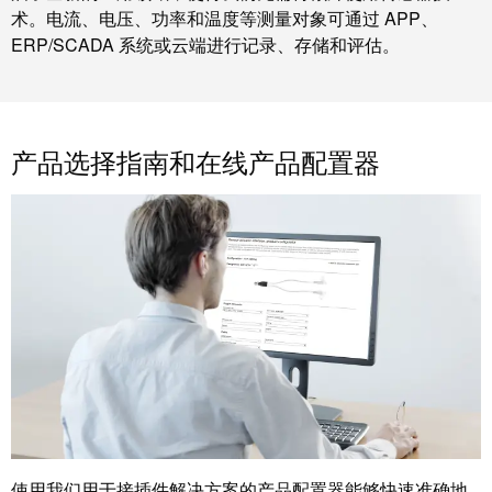
工
接
术。电流、电压、功率和温度等测量对象可通过 APP、
业
技
ERP/SCADA 系统或云端进行记录、存储和评估。
以
术
太
荣
网
获
2022
产品选择指南和在线产品配置器
触
年
摸
德
屏
国
创
工
新
程
奖
设
计
Joachim
和
Herz
可
基
视
金
化
会
使用我们用于接插件解决方案的产品配置器能够快速准确地