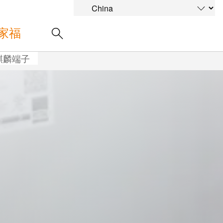
家福
麒麟端子