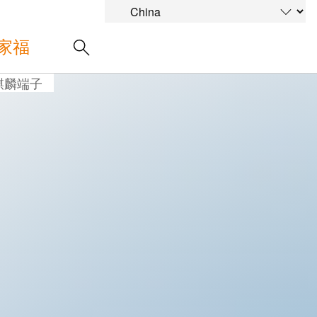
家福
麒麟端子