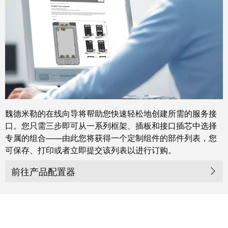
力
机
战
工
“疫”，
业
同
照
心
明
守
“沪”
多
装
魏德米勒的在线向导将帮助您快速轻松地创建所需的服务接
措
配
口。您只需三步即可从一系列框架、插板和接口插芯中选择
并
服
专属的组合——由此您将获得一个定制组件的部件列表，您
举
务
可保存、打印或者立即提交该列表以进行订购。
保
调
供
前往产品配置器
整
货，
和
防
装
疫
配
生