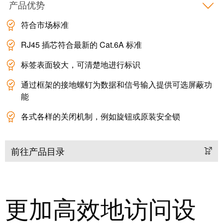
产品优势
动
预
FieldPower®
览
符合市场标准
电
全
源
球
RJ45 插芯符合最新的 Cat.6A 标准
分
展
配
标签表面较大，可清楚地进行标识
会
器
和
通过框架的接地螺钉为数据和信号输入提供可选屏蔽功
活
能
动
电
各式各样的关闭机制，例如旋钮或原装安全锁
子
数
产
字
前往产品目录
品
体
验
继
电
更加高效地访问设
器
新
模
闻