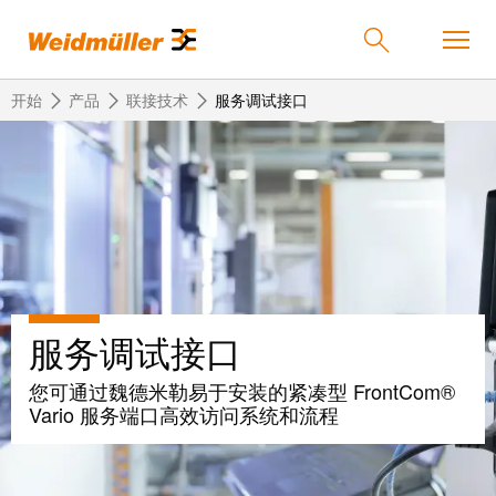
开始
产品
联接技术
服务调试接口
返
返
返
返
返
产品
回
回
回
回
回
产
解
服
公
魏
解决方案
品
决
务
司
德
方
米
服务调试接口
案
勒
联
定
我
服务
在
接
制
们
您可通过魏德米勒易于安装的紧凑型 FrontCom®
中
技
化
的
联
Vario 服务端口高效访问系统和流程
公司
术
产
公
国
接
品
司
技
中
接
术