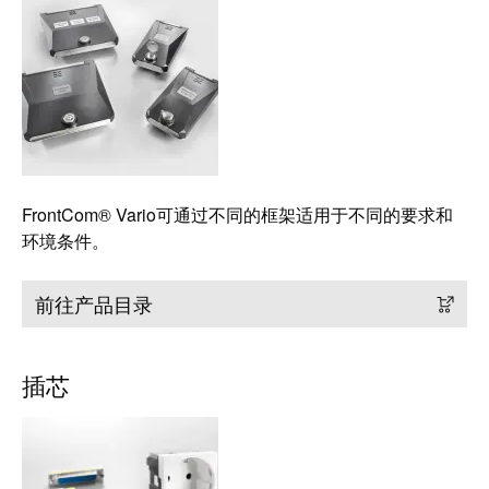
工
投
具
资
入
测
股
量
魏
及
德
监
米
控
FrontCom® Vario可通过不同的框架适用于不同的要求和
勒
系
环境条件。
统
魏
德
自
前往产品目录
米
动
勒
机
再
插芯
器
度
学
斩
习
获