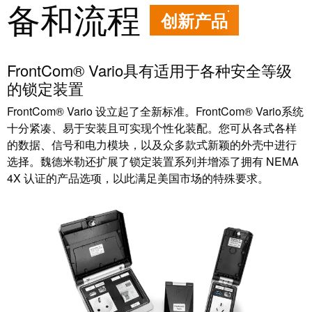
备和流程
块
稿
创新产品
和
固
公
态
司
FrontCom® Vario具有适用于各种安全等级
继
新
的锁定装置
电
闻
FrontCom® Vario 设立起了全新标准。FrontCom® Vario系统
器
可
十分紧凑、易于安装且可实现个性化装配。您可从各式各样
模
持
的数据、信号和电力模块，以及众多款式新颖的外壳中进行
拟
续
选择。魏德米勒还扩展了锁定装置系列并增添了拥有 NEMA
信
发
4X 认证的产品选项，以此满足美国市场的特殊要求。
号
展
处
的
理
里
程
电
碑：
源
魏
德
电