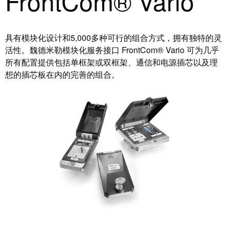
FrontCom® Vario
系
分
设
统
销
计
布
渠
数
具有模块化设计和5,000多种可行的组合方式，拥有独特的灵
线
道
据
活性。魏德米勒模块化服务接口 FrontCom® Vario 可为几乎
和
所有配置提供包括单框架或双框架、通信和电源插芯以及理
迁
IIoT
技
想的插芯板在内的完善的组合。
移
合
术
解
作
产
决
伙
品
方
伴
目
案
网
录
络
服
维
务
修
调
和
展
试
备
会
接
件
和
口
活