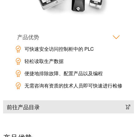
米
子
勒
外
荣
壳
膺
雷
产品优势
EcoVadis
击
金
可快速安全访问控制柜中的 PLC
和
奖
浪
轻松读取生产数据
回
涌
望
便捷地排除故障、配置产品以及编程
保
2021：
护
无需咨询有资质的技术人员即可快速进行检修
魏
现
德
场
米
前往产品目录
总
勒
线
成
分
绩
线