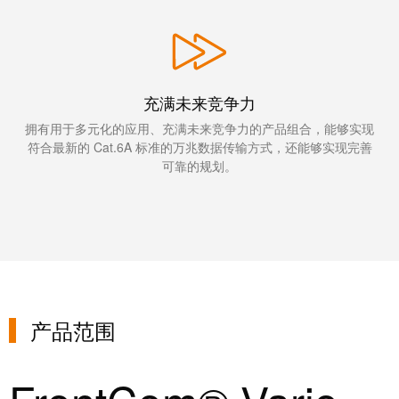
统
与
务
和
证
配
魏
书
件
德
我
米
充满未来竞争力
预
们
勒
制
拥有用于多元化的应用、充满未来竞争力的产品组合，能够实现
的
WMC
符合最新的 Cat.6A 标准的万兆数据传输方式，还能够实现完善
线
管
软
可靠的规划。
缆、
理
件
网
层
络
跳
技
线
市
术
和
场
支
电
产品范围
和
持
缆
行
工
业
PLC/DCS
程