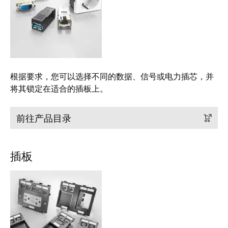
远
EcoVadis
程
金
访
奖
问
——
和
可
云
持
根据要求，您可以选择不同的数据、信号或电力插芯，并
端
续
将其锁定在适合的插板上。
服
发
务
展
前往产品目录
领
先
工
地
插板
作
位
场
获
所
官
和
方
附
认
件