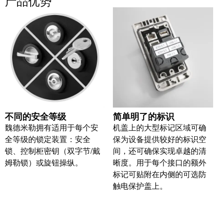
产品优势
卓
盒
著，
销
售
自
额
动
达
化
9.6
和
亿
软
欧
件
元
不同的安全等级
简单明了的标识
魏德米勒拥有适用于每个安
机盖上的大型标记区域可确
控
魏
全等级的锁定装置：安全
保为设备提供较好的标识空
制
德
锁、控制柜密钥（双字节/戴
间，还可确保实现卓越的清
器
米
姆勒锁）或旋钮操纵。
晰度。用于每个接口的额外
勒
标记可贴附在内侧的可选防
I/O
SNAP
触电保护盖上。
系
IN
统
联