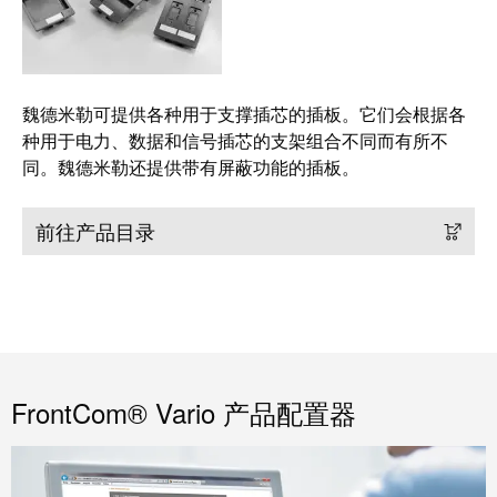
证
工
行
具
业
新
自
魏德米勒可提供各种用于支撑插芯的插板。它们会根据各
闻
动
种用于电力、数据和信号插芯的支架组合不同而有所不
化
同。魏德米勒还提供带有屏蔽功能的插板。
新
机
闻
器
前往产品目录
联
系
软
人
件
本
标
土
记
新
号
FrontCom® Vario 产品配置器
闻
打
戮
印