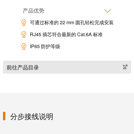
软件
下一代
产品优势
数字化
工程软
可通过标准的 22 mm 圆孔轻松完成安装
件设计
——直
观、简
RJ45 插芯符合最新的 Cat.6A 标准
便、快
速
IP65 防护等级
创
新
前往产品目录
产
品
为您
的行
业提
供实
用的
创新
联接
分步接线说明
技
术。
魏德
米勒