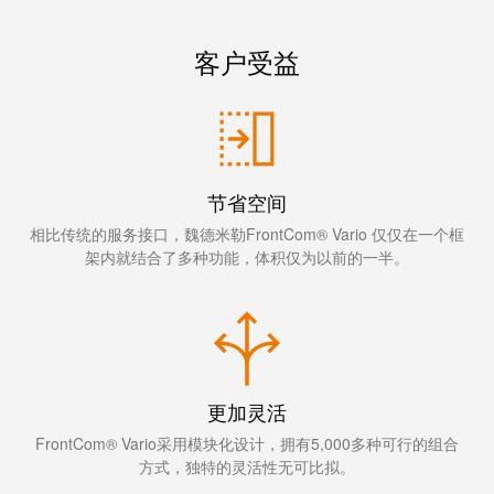
线
付
心
电
盒
服务
服
行
系
人
客户受益
务
业
统
力
及
资
单
组
源
对
咨
件
以
询
合
太
节省空间
和
非
规
网
工
相比传统的服务接口，魏德米勒FrontCom® Vario 仅仅在一个框
接
架内就结合了多种功能，体积仅为以前的一半。
全
程
触
球
设
式
分
计
联
布
接
联
管
接
进
更加灵活
理
咨
线
FrontCom® Vario采用模块化设计，拥有5,000多种可行的组合
信
询
系
方式，独特的灵活性无可比拟。
息
服