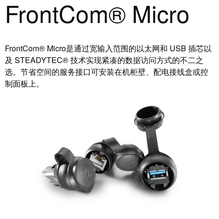
FrontCom® Micro
接
产
线
两
盒
不
误
FrontCom® Micro是通过宽输入范围的以太网和 USB 插芯以
定
及 STEADYTEC® 技术实现紧凑的数据访问方式的不二之
制
选。节省空间的服务接口可安装在机柜壁、配电接线盒或控
电
制面板上。
缆
装
配
件
魏德
米勒
WMC