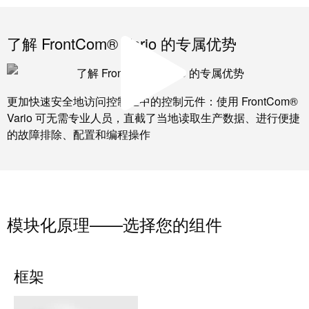
工
接
业
技
了解 FrontCom® Vario 的专属优势
以
术
太
荣
网
获
2022
更加快速安全地访问控制柜中的控制元件：使用 FrontCom®
触
年
Vario 可无需专业人员，直截了当地读取生产数据、进行便捷
摸
德
的故障排除、配置和编程操作
屏
国
创
工
新
程
奖
设
模块化原理——选择您的组件
计
Joachim
和
Herz
可
基
框架
视
金
化
会