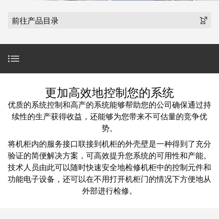
魏德米勒在中国
国
线
装
公
公
端
配
司
SNAP
前往产品目录
司
子
端
简
IN
麒麟全家福
介
子
介
鼠
接
绍
条
笼
插
我
麒麟端子
联
营
件
调
们
接
简介
销
整
的
更加高效地控制您的系统
PCB
网
和
责
PUSH
优质的系统控制和高产的系统能够帮助您的公司确保通过持
接
络
装
任
IN
产品范围
续性的生产获得收益，还能够为您带来不可估量的竞争优
插
配
直
势。
件
魏
接
插
将机柜内的服务接口联接到机柜的外壳壁是一种得到了充分
FrontCom® Vario 产品配置器
和
德
线
式
验证的简便解决方案，可高效提升您系统的可用性和产能。
PCB
米
盒
联
技术人员由此可以随时快速安全地检修机柜中的控制元件和
端
勒
分步接线说明
接
功能电子设备，还可以在不用打开机柜门的情况下方便地从
子
快
培
外部进行检修。
速
训
直
完善的产品搭配
接
交
中
流