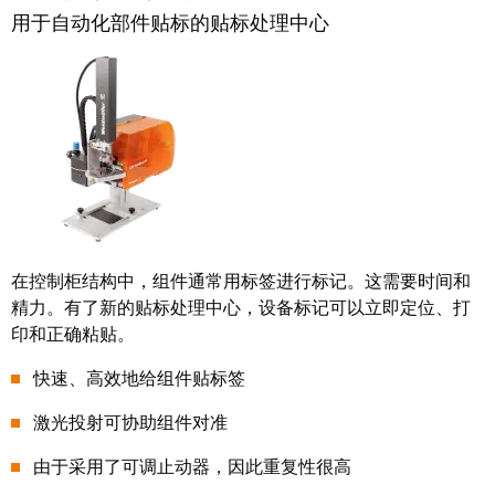
系
分
设
用于自动化部件贴标的贴标处理中心
统
销
计
布
渠
数
线
道
据
和
迁
IIoT
技
移
合
术
解
作
产
决
伙
品
方
伴
目
在控制柜结构中，组件通常用标签进行标记。这需要时间和
案
网
录
精力。有了新的贴标处理中心，设备标记可以立即定位、打
络
服
印和正确粘贴。
维
务
修
快速、高效地给组件贴标签
调
和
展
试
激光投射可协助组件对准
备
会
接
件
和
由于采用了可调止动器，因此重复性很高
口
活