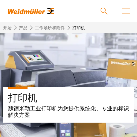
开始
产品
工作场所和附件
打印机
返
返
返
返
返
产品
回
回
回
回
回
产
解
服
公
魏
解决方案
品
决
务
司
德
方
米
打印机
案
勒
联
定
我
服务
在
接
制
们
魏德米勒工业打印机为您提供系统化、专业的标识
中
技
化
的
联
解决方案
公司
术
产
公
国
接
品
司
技
中
接
术