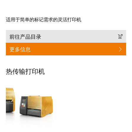
米
子
勒
外
适用于简单的标记需求的灵活打印机
荣
壳
膺
雷
EcoVadis
前往产品目录
击
金
更多信息
和
奖
浪
回
涌
热传输打印机
望
保
2021：
护
魏
现
德
场
米
总
勒
线
成
分
绩
线