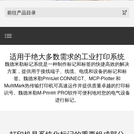
魏德米勒在中国
国
线
装
公
公
端
配
司
SNAP
前往产品目录
司
子
端
简
IN
麒麟全家福
介
子
介
鼠
接
绍
条
笼
插
我
麒麟端子
联
营
件
调
们
接
简介
销
整
的
适用于绝大多数需求的工业打印系统
PCB
网
和
责
PUSH
魏德米勒标记系统是一种制作标记和标签的快捷高效的解决
接
络
装
任
IN
产品特色
方案，提供用于接线端子、线缆、电缆和设备的标记和标
插
配
直
签。魏德米勒PrintJet CONNECT、MCP-Plotter 和
件
魏
接
MultiMark热传输打印机可高速运作并提供质量卓越的打印标
插
产品范围
和
德
识号。魏德米勒M-Print® PRO软件可便利地对您的电气设备
线
式
PCB
米
进行标记。
盒
联
端
勒
完善的产品搭配
接
子
快
培
速
训
直
接
交
中
流
打印机是系统化标记的重要组成部分