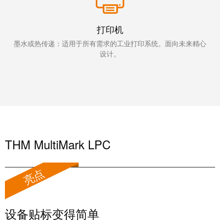
统
与
务
和
证
配
魏
打印机
书
件
德
墨水或热传递：适用于所有需求的工业打印系统。面向未来精心
我
米
设计。
预
们
勒
制
的
WMC
线
管
软
缆、
理
件
网
层
络
跳
THM MultiMark LPC
技
线
市
术
和
场
支
亮点
电
和
持
缆
行
工
业
PLC/DCS
设备贴标变得简单
程