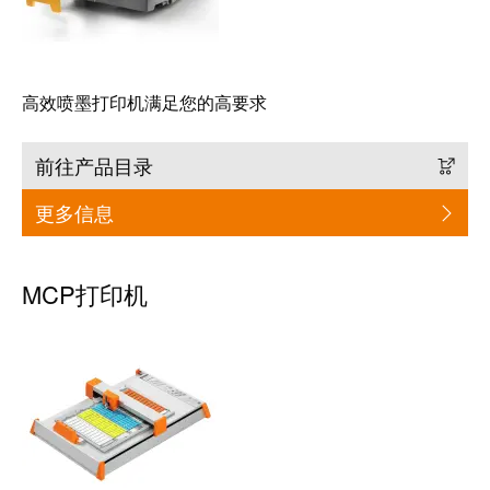
块
稿
和
固
公
态
司
高效喷墨打印机满足您的高要求
继
新
电
闻
前往产品目录
器
可
更多信息
模
持
拟
续
信
发
MCP打印机
号
展
处
的
理
里
程
电
碑：
源
魏
德
电