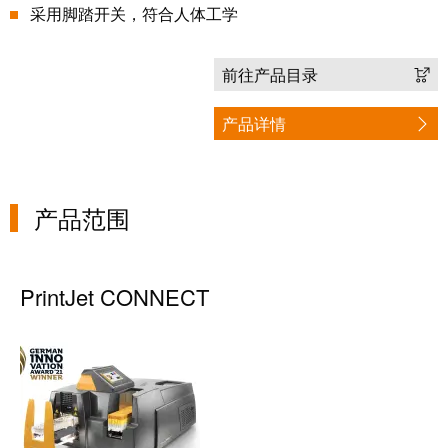
采用脚踏开关，符合人体工学
动
预
FieldPower®
览
电
全
前往产品目录
源
球
分
展
产品详情
配
会
器
和
活
产品范围
动
电
子
数
产
字
PrintJet CONNECT
品
体
验
继
电
器
新
模
闻