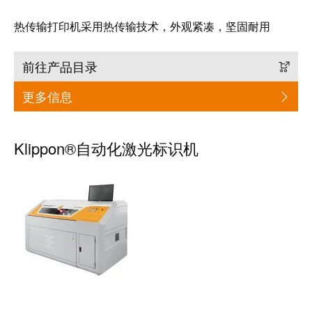
卓
盒
著，
热传输打印机采用热传输技术，外观紧凑，坚固耐用
销
售
前往产品目录
自
额
动
达
更多信息
化
9.6
和
亿
软
欧
Klippon®自动化激光标识机
件
元
控
魏
制
德
器
米
勒
I/O
SNAP
系
IN
统
联