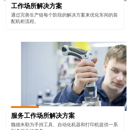
远
EcoVadis
工作场所解决方案
程
金
访
通过完善生产链每个阶段的解决方案来优化车间的装
奖
配机柜流程。
问
——
和
可
云
持
端
服务工作场所解决方案
续
服
发
务
展
领
先
工
地
作
位
场
获
所
官
和
方
服务工作场所解决方案
附
认
魏德米勒为手持工具、自动化机器和打印机提供一系
件