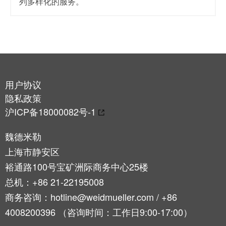
证
列多样化的服务。
工
行
具
业
新
自
闻
动
化
新
用户协议
机
闻
隐私政策
器
联
沪ICP备18000082号-1
系
软
人
魏德米勒
件
上海市静安区
本
标
裕通路100号宝矿洲际商务中心25楼
土
记
新
总机：+86 21-22195008
号
闻
商务咨询：hotline@weidmueller.com / +86
打
4008200396 （咨询时间：工作日9:00-17:00）
戮
印