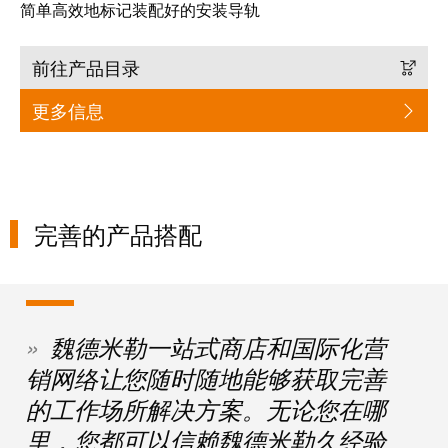
工
接
简单高效地标记装配好的安装导轨
业
技
以
术
前往产品目录
太
荣
更多信息
网
获
2022
触
年
摸
德
屏
国
完善的产品搭配
创
工
新
程
奖
设
计
Joachim
魏德米勒一站式商店和国际化营
和
Herz
销网络让您随时随地能够获取完善
可
基
的工作场所解决方案。无论您在哪
视
金
化
里，您都可以信赖魏德米勒久经验
会