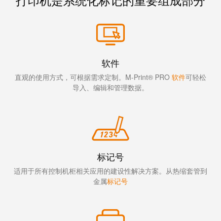
线
付
心
电
盒
服
行
系
人
务
业
统
力
及
资
单
软件
组
源
对
咨
件
以
直观的使用方式，可根据需求定制。M-Print® PRO
软件
可轻松
询
合
导入、编辑和管理数据。
太
和
非
规
网
工
接
全
程
触
球
设
式
分
计
联
布
标记号
接
联
适用于所有控制机柜相关应用的建设性解决方案。从热缩套管到
管
接
进
金属
标记号
理
咨
线
信
询
系
息
服