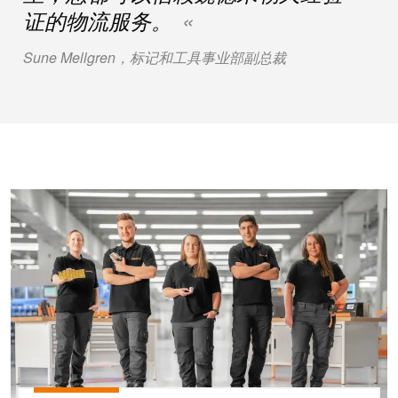
工
证的物流服务。
投
具
资
Sune Mellgren，标记和工具事业部副总裁
入
测
股
量
魏
及
德
监
米
控
勒
系
工作场所解决方案
统
魏
德
自
米
动
勒
机
再
器
度
学
斩
习
获