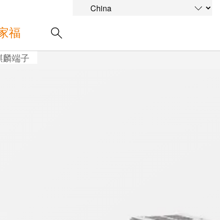
家福
麒麟端子