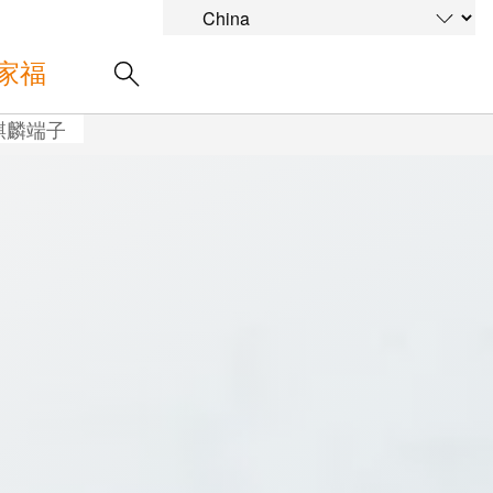
家福
麒麟端子