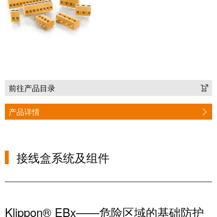
工
投
具
资
入
测
股
量
魏
及
德
监
米
控
前往产品目录
勒
系
产品详情
统
魏
德
自
米
动
接线盒系统及组件
勒
机
再
器
度
学
斩
习
获
Klippon® EBx——危险区域的基础防护