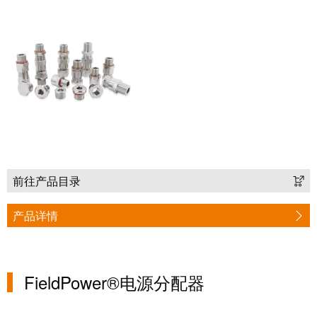
接
产
线
两
盒
不
误
定
制
电
缆
装
配
前往产品目录
件
产品详情
魏德
FieldPower®电源分配器
米勒
WMC