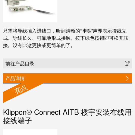
线
Circular connectors
付
心
电
盒
服
行
系
人
产品范围
务
业
统
力
只需将导线插入进线口，听到清晰的“咔哒”声即表示接线完
及
资
单
成。导线长久、可靠地形成接触。按下绿色按钮即可松开联
组
源
对
咨
接。没有比这更快或更简单的了。
件
以
询
合
太
和
非
规
网
前往产品目录
工
接
全
程
触
产品详情
球
设
式
亮点
分
计
联
布
接
联
管
接
Klippon® Connect AITB 楼宇安装布线用
进
理
咨
接线端子
线
信
询
系
息
服