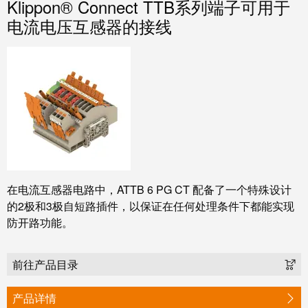
系
Klippon® Connect TTB系列端子可用于
分
设
统
电流电压互感器的接线
销
计
布
渠
数
线
道
据
和
迁
IIoT
技
移
合
术
解
作
产
决
伙
品
方
伴
目
案
网
录
在电流互感器电路中，ATTB 6 PG CT 配备了一个特殊设计
络
的2极和3极自短路插件，以保证在任何处理条件下都能实现
服
维
防开路功能。
务
修
调
和
展
试
备
前往产品目录
会
接
件
和
口
产品详情
活