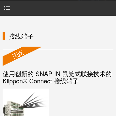
魏德米勒在中国
国
线
装
公
公
端
配
司
SNAP
司
子
端
简
IN
麒麟全家福
介
子
介
接线端子
鼠
接
绍
条
笼
插
我
麒麟端子
接线端子
联
接插件
营
件
调
们
接
销
整
的
PCB
亮点
网
和
责
PCB接线端子和接插件
PUSH
接
络
装
任
IN
插
配
直
接线盒系统及组件
件
魏
使用创新的 SNAP IN 鼠笼式联接技术的
接
插
和
德
Klippon® Connect 接线端子
线
式
PCB
米
进线系统和配件
盒
联
端
勒
接
子
快
培
FieldPower®电源分配器
速
训
直
接
交
中
流