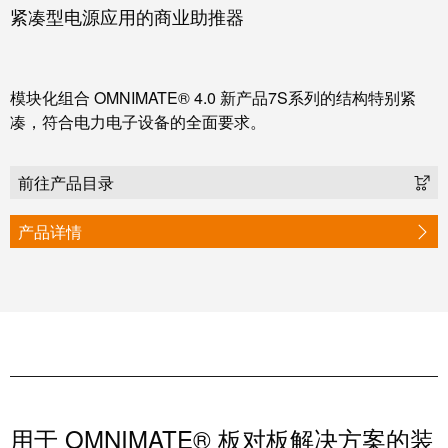
卓
紧凑型电源应用的商业助推器
盒
著，
销
售
自
模块化组合 OMNIMATE® 4.0 新产品7S系列的结构特别紧
额
凑，符合电力电子设备的全面要求。
动
达
化
9.6
和
亿
前往产品目录
软
欧
件
产品详情
元
控
魏
制
德
器
米
勒
I/O
SNAP
系
IN
统
联
用于 OMNIMATE® 板对板解决方案的装