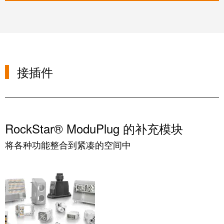
动
预
FieldPower®
览
电
全
源
球
分
展
配
接插件
会
器
和
活
动
电
RockStar® ModuPlug 的补充模块
子
数
产
字
将各种功能整合到紧凑的空间中
品
体
验
继
电
器
新
模
闻