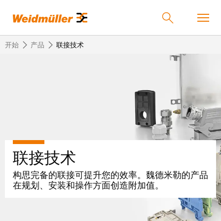
开始
产品
联接技术
返
返
返
返
返
产品
回
回
回
回
回
产
解
服
公
魏
解决方案
品
决
务
司
德
方
米
联接技术
案
勒
联
定
我
服务
在
接
制
们
构思完备的联接可提升您的效率。魏德米勒的产品
中
技
化
的
联
在规划、安装和操作方面创造附加值。
公司
术
产
公
国
接
品
司
技
中
接
术