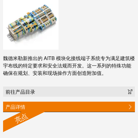
统
与
务
和
证
配
魏
书
件
德
我
米
预
们
勒
制
的
WMC
线
管
软
魏德米勒新推出的 AITB 模块化接线端子系统专为满足建筑楼
缆、
理
宇布线的特定要求和安全法规而开发。这一系列的特殊功能
件
网
确保在规划、安装和现场操作方面创造附加值。
层
络
跳
技
前往产品目录
线
市
术
和
场
支
产品详情
电
和
持
亮点
缆
行
工
业
PLC/DCS
程