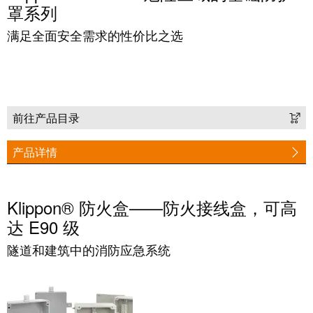
远
EcoVadis
罩系列
程
金
满足全面安全需求的性价比之选
访
奖
问
——
和
可
云
持
端
续
前往产品目录
服
发
务
展
产品详情
领
先
工
地
Klippon® 防火盒——防火接线盒，可高
作
位
达 E90 级
场
获
隧道和建筑中的消防应急系统
所
官
和
方
附
认
件