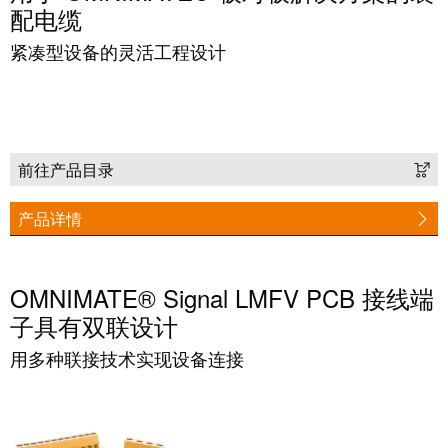
工
接
配电缆
业
技
紧凑型设备的灵活工程设计
以
术
太
荣
网
获
2022
触
年
前往产品目录
摸
德
屏
国
产品详情
创
工
新
程
OMNIMATE® Signal LMFV PCB 接线端
奖
设
子具有双联设计
计
Joachim
和
用多种联接技术实现设备连接
Herz
可
基
视
金
化
会