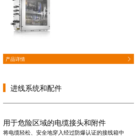
力
机
战
工
“疫”，
业
同
照
心
明
守
“沪”
产品详情
多
装
措
配
并
服
举
进线系统和配件
务
保
调
供
整
货，
和
防
用于危险区域的电缆接头和附件
装
疫
配
将电缆轻松、安全地穿入经过防爆认证的接线箱中
生