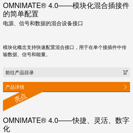
OMNIMATE® 4.0——模块化混合插接件
米
子
的简单配置
勒
外
荣
壳
电源、信号和数据的混合设备接口
膺
雷
EcoVadis
击
金
模块化概念支持快速配置混合接口，用于在单个接插件中传
和
奖
输数据、信号和能量。
浪
回
涌
望
前往产品目录
保
2021：
护
魏
产品详情
现
亮点
德
场
米
总
勒
线
成
OMNIMATE® 4.0——快捷、灵活、数字
分
绩
化
线