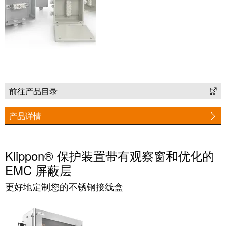
证
工
行
具
业
新
自
闻
动
化
新
机
前往产品目录
闻
器
联
产品详情
系
软
人
件
Klippon® 保护装置带有观察窗和优化的
本
标
EMC 屏蔽层
土
记
新
号
更好地定制您的不锈钢接线盒
闻
打
戮
印