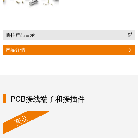
块
稿
和
固
公
态
司
继
新
前往产品目录
电
闻
器
产品详情
可
模
持
拟
续
信
发
号
展
处
的
PCB接线端子和接插件
理
里
程
电
亮点
碑：
源
魏
德
电