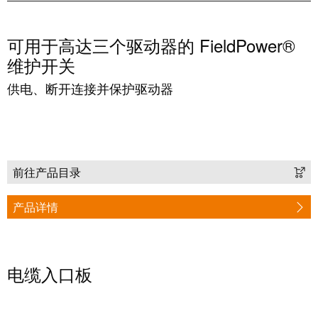
软件
下一代
数字化
可用于高达三个驱动器的 FieldPower®
工程软
件设计
维护开关
——直
观、简
供电、断开连接并保护驱动器
便、快
速
创
新
产
前往产品目录
品
为您
产品详情
的行
业提
供实
用的
创新
联接
电缆入口板
技
术。
魏德
米勒