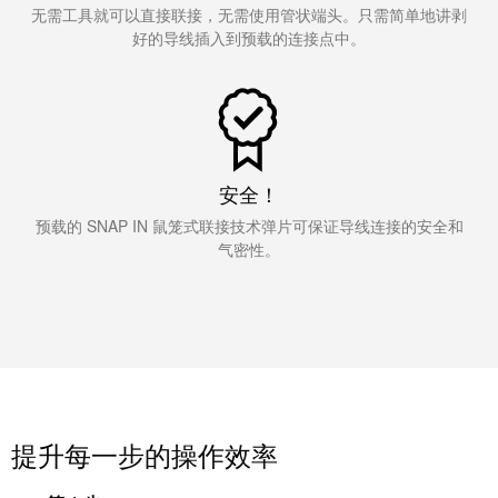
线
付
心
电
无需工具就可以直接联接，无需使用管状端头。只需简单地讲剥
盒
服
行
好的导线插入到预载的连接点中。
系
人
务
业
统
力
及
资
单
组
源
对
咨
件
以
询
合
安全！
太
和
非
规
预载的 SNAP IN 鼠笼式联接技术弹片可保证导线连接的安全和
网
工
接
气密性。
全
程
触
球
设
式
分
计
联
布
接
联
管
接
进
理
咨
线
提升每一步的操作效率
信
询
系
息
服