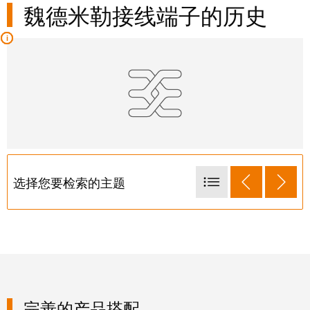
卓
魏德米勒接线端子的历史
盒
著，
销
售
自
额
动
达
化
9.6
和
亿
软
欧
件
元
选择您要检索的主题
控
魏
制
1948 年——SAK 系列
德
器
米
1978 年——DSK 系列
勒
I/O
1983 年——W 系列
SNAP
系
1993 年——Z 系列
IN
统
联
2004 年——P 系列
完善的产品搭配