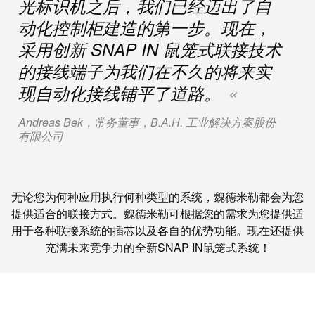
光标识机之后，我们已经迈出了自
米
子
动化控制柜建造的第一步。现在，
勒
外
采用创新 SNAP IN 鼠笼式联接技术
荣
壳
膺
的接线端子为我们在不久的将来实
雷
EcoVadis
现自动化接线铺平了道路。
击
金
和
奖
Andreas Bek，常务董事，B.A.H. 工业解决方案股份
浪
有限公司
回
涌
望
保
2021：
护
无论您为何种应用执行何种类型的系统，魏德米勒都会为您
魏
提供适合的联接方式。魏德米勒可根据您的需求为您提供适
现
德
用于各种联接系统的插芯以及各自的优势功能。现在还提供
场
米
充满未来竞争力的全新SNAP IN鼠笼式系统！
总
勒
线
成
分
绩
线