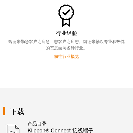
证
工
行
具
业
新
自
行业经验
闻
动
魏德米勒急客户之所急，想客户之所想。魏德米勒以专业和热忱
化
新
的态度面向各种行业。
机
闻
前往行业概览
器
联
系
软
人
件
本
标
土
记
新
号
下载
闻
打
产品目录
戮
印
Klippon® Connect 接线端子