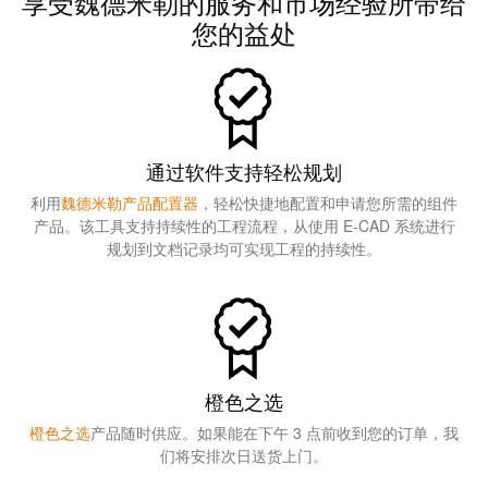
享受魏德米勒的服务和市场经验所带给
远
EcoVadis
程
您的益处
金
访
奖
问
——
和
可
云
持
端
通过软件支持轻松规划
续
服
发
利用
魏德米勒产品配置器
，轻松快捷地配置和申请您所需的组件
务
产品。该工具支持持续性的工程流程，从使用 E-CAD 系统进行
展
规划到文档记录均可实现工程的持续性。
领
先
工
地
作
位
场
获
所
官
橙色之选
和
方
橙色之选
产品随时供应。如果能在下午 3 点前收到您的订单，我
附
认
们将安排次日送货上门。
件