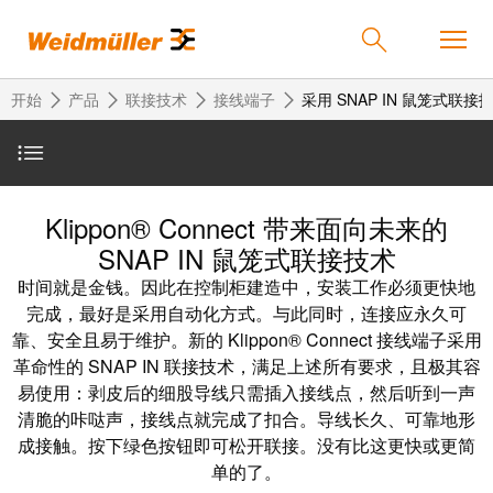
开始
产品
联接技术
接线端子
采用 SNAP IN 鼠笼式联
返
返
返
返
返
产品
简介
回
回
回
回
回
Klippon® Connect 带来面向未来的
产
解
服
公
魏
SNAP IN 鼠笼式联接技术
解决方案
品
决
务
司
德
产品优势
时间就是金钱。因此在控制柜建造中，安装工作必须更快地
方
米
完成，最好是采用自动化方式。与此同时，连接应永久可
案
勒
靠、安全且易于维护。新的 Klippon® Connect 接线端子采用
联
定
我
服务
提升每一步的操作效率
革命性的 SNAP IN 联接技术，满足上述所有要求，且极其容
在
接
制
们
易使用：剥皮后的细股导线只需插入接线点，然后听到一声
中
技
化
的
联
快速、简单、安全
公司
清脆的咔哒声，接线点就完成了扣合。导线长久、可靠地形
术
产
公
国
接
成接触。按下绿色按钮即可松开联接。没有比这更快或更简
品
司
技
中
单的了。
接
魏德米勒接线端子的历史
术