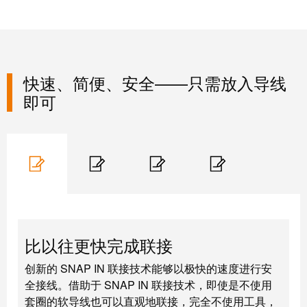
系
分
设
统
销
计
布
渠
数
线
道
据
和
快速、简便、安全——只需放入导线
迁
IIoT
技
即可
移
合
术
解
作
产
决
伙
品
方
伴
目
案
网
录
络
服
维
务
修
比以往更快完成联接
调
和
展
试
备
会
创新的 SNAP IN 联接技术能够以极快的速度进行安
接
件
和
全接线。借助于 SNAP IN 联接技术，即使是不使用
口
套圈的软导线也可以直观地联接，完全不使用工具，
活