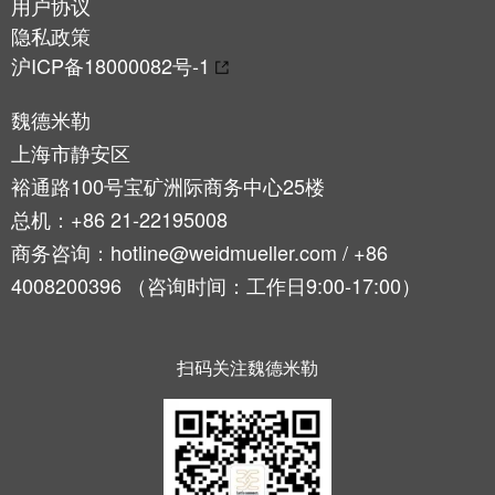
用户协议
接
产
隐私政策
线
两
沪ICP备18000082号-1
盒
不
误
定
魏德米勒
制
上海市静安区
电
裕通路100号宝矿洲际商务中心25楼
缆
总机：+86 21-22195008
装
商务咨询：hotline@weidmueller.com / +86
配
4008200396 （咨询时间：工作日9:00-17:00）
件
扫码关注魏德米勒
魏德
米勒
WMC