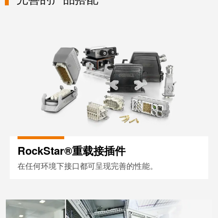
工
接
2016 年——A 系列
业
技
2021 年——AS 系列
以
术
RockStar®重载接插件
太
荣
网
获
2022
触
年
摸
德
屏
国
创
工
新
程
奖
设
RockStar®重载接插件
计
Joachim
在任何环境下接口都可呈现完善的性能。
和
Herz
可
基
视
金
采用 SNAP IN 鼠笼式联接技术的 
化
会