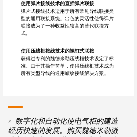
块
使用弹片接线技术的直插弹片联接
稿
和
弹片式接线技术适用于所有常见导线联接类
固
公
型的通用联接系统。出色的灵活性使得弹片
态
司
联接成为了一种收益性较高的替代联接方
式。
继
新
电
闻
器
使用压线框接线技术的螺钉式联接
可
获得过专利的魏德米勒压线框技术设定了标
模
持
准。由于其操作简单，使得压线框技术成为
拟
续
所有类型导线的通用螺纹接线解决方案。
信
发
号
展
处
的
理
里
程
电
碑：
数字化和自动化使电气柜的建造
源
魏
经历快速的发展。购买魏德米勒激
德
电