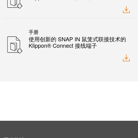
力
机
战
工
“疫”，
业
同
手册
照
心
使用创新的 SNAP IN 鼠笼式联接技术的
明
守
Klippon® Connect 接线端子
“沪”
多
装
措
配
并
服
举
务
保
调
供
整
货，
和
防
装
疫
配
生