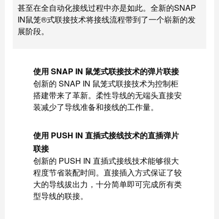
甚至在全自动化接线过程中亦是如此。全新的SNAP
动
预
FieldPower®
览
IN鼠笼®式联接技术将接线流程带到了一个崭新的发
电
全
展阶段。
源
球
分
展
配
会
使用 SNAP IN 鼠笼式联接技术的弹片联接
器
和
创新的 SNAP IN 鼠笼式联接技术为控制柜
活
搭建带来了革新。柔性导线的无端头直接安
动
装减少了导线准备和接线的工作量。
电
子
数
使用 PUSH IN 直插式接线技术的直插弹片
产
字
联接
品
体
创新的 PUSH IN 直插式接线技术能够很大
验
继
程度节省装配时间。直接插入方式保证了较
电
大的导线拔出力，十分简单即可完成所有类
型导线的联接。
器
新
模
闻