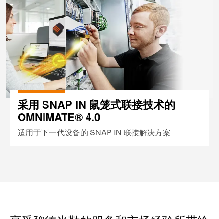
工
投
具
资
入
测
股
量
魏
及
德
监
米
控
勒
系
采用 SNAP IN 鼠笼式联接技术的
统
OMNIMATE® 4.0
魏
德
适用于下一代设备的 SNAP IN 联接解决方案
自
米
动
勒
机
再
器
度
学
斩
习
获