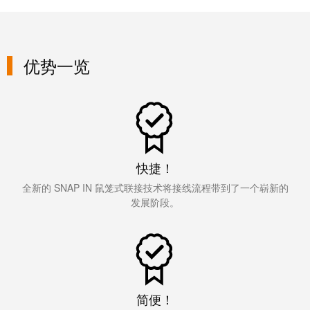
魏德米勒在中国
国
线
装
公
公
端
配
司
SNAP
服务
司
子
端
简
IN
麒麟全家福
介
子
介
鼠
优势一览
接
下载
绍
条
笼
插
我
麒麟端子
联
营
件
调
们
接
销
整
的
PCB
网
和
责
PUSH
接
络
装
任
IN
快捷！
插
配
直
全新的 SNAP IN 鼠笼式联接技术将接线流程带到了一个崭新的
件
魏
接
插
发展阶段。
和
德
线
式
PCB
米
盒
联
端
勒
接
子
快
培
速
训
直
接
交
中
简便！
流