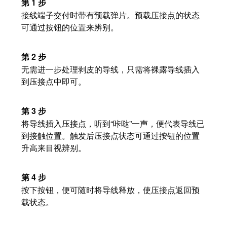
统
第 1 步
与
务
和
接线端子交付时带有预载弹片。预载压接点的状态
证
配
可通过按钮的位置来辨别。
魏
书
件
德
我
米
第 2 步
预
们
勒
无需进一步处理剥皮的导线，只需将裸露导线插入
制
的
到压接点中即可。
WMC
线
管
软
缆、
理
件
第 3 步
网
层
将导线插入压接点，听到“咔哒”一声，便代表导线已
络
到接触位置。触发后压接点状态可通过按钮的位置
跳
技
升高来目视辨别。
线
市
术
和
场
支
第 4 步
电
和
持
按下按钮，便可随时将导线释放，使压接点返回预
缆
行
载状态。
工
业
PLC/DCS
程