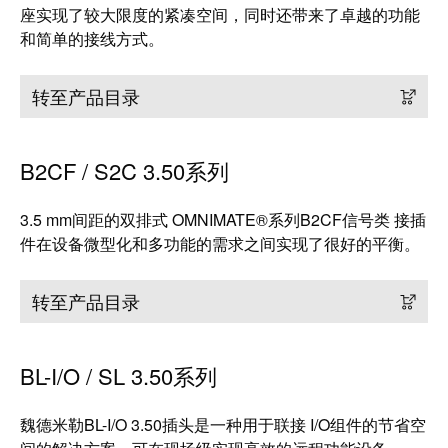
远
EcoVadis
座实现了较大限度的紧凑空间，同时还带来了卓越的功能
程
金
和简单的接线方式。
访
奖
问
——
转至产品目录
和
可
云
持
端
续
B2CF / S2C 3.50系列
服
发
务
展
3.5 mm间距的双排式 OMNIMATE®系列B2CF信号类 接插
领
件在设备微型化和多功能的需求之间实现了很好的平衡。
先
工
地
转至产品目录
作
位
场
获
所
官
BL-I/O / SL 3.50系列
和
方
附
认
魏德米勒BL-I/O 3.50插头是一种用于联接 I/O组件的节省空
件