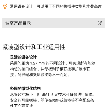
工
接
通用设备设计，可以用于不同的接插件类型和堆叠高度
业
技
以
术
太
荣
转至产品目录
网
获
2022
触
年
摸
紧凑型设计和工业适用性
德
屏
国
灵活的设备设计
创
工
采用间距为 1.27 mm 的不同设计，可实现所有能够
新
程
构想的接口组合，从母板到子板联接和扩展卡联
奖
设
接，到线端和夹层联接等不一而足。
计
Joachim
和
Herz
坚固的微型化结构
可
基
尽管尺寸极小，但 SMT 固定技术可确保进行简单、
视
金
安全的可靠联接，即使在倾斜或偏移等不利配合条
化
会
件下亦可完成。