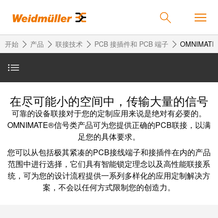
开始
产品
联接技术
PCB 接插件和 PCB 端子
OMNIMAT
返
返
返
返
返
产品
信号印刷线路板接插件
回
回
回
回
回
在尽可能小的空间中，传输大量的信号
产
解
服
公
魏
可靠的设备联接对于您的定制应用来说是绝对有必要的。
解决方案
品
决
务
司
德
板对板解决方案
OMNIMATE®信号类产品可为您提供正确的PCB联接，以满
方
米
足您的具体要求。
案
勒
联
定
我
服务
您可以从包括极其紧凑的PCB接线端子和接插件在内的产品
信号类印刷线路板接线端子
在
接
制
们
范围中进行选择，它们具有智能锁定理念以及高性能联接系
统，可为您的设计流程提供一系列多样化的应用定制解决方
中
技
化
的
联
服务
公司
案，不会以任何方式限制您的创造力。
术
产
公
国
接
品
司
技
中
接
应用
术