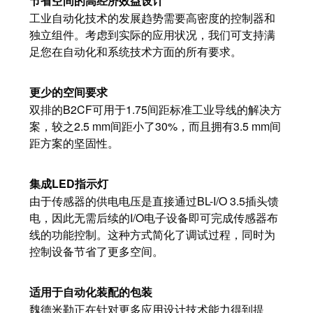
节省空间的高经济效益设计
动
预
FieldPower®
工业自动化技术的发展趋势需要高密度的控制器和
览
独立组件。考虑到实际的应用状况，我们可支持满
电
全
足您在自动化和系统技术方面的所有要求。
源
球
分
展
配
更少的空间要求
会
器
双排的B2CF可用于1.75间距标准工业导线的解决方
和
案，较之2.5 mm间距小了30%，而且拥有3.5 mm间
活
距方案的坚固性。
动
电
子
数
集成LED指示灯
产
字
由于传感器的供电电压是直接通过BL-I/O 3.5插头馈
品
体
电，因此无需后续的I/O电子设备即可完成传感器布
线的功能控制。这种方式简化了调试过程，同时为
验
继
控制设备节省了更多空间。
电
器
新
适用于自动化装配的包装
模
闻
魏德米勒正在针对更多应用设计技术能力得到提