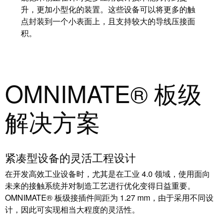
块
稿
升，更加小型化的装置。这些设备可以将更多的触
和
点封装到一个小表面上，且支持较大的导线压接面
固
公
积。
态
司
继
新
电
闻
器
OMNIMATE® 板级
可
模
持
解决方案
拟
续
信
发
号
展
处
的
紧凑型设备的灵活工程设计
理
里
在开发高效工业设备时，尤其是在工业 4.0 领域，使用面向
程
未来的接触系统并对制造工艺进行优化变得日益重要。
电
碑：
OMNIMATE® 板级接插件间距为 1.27 mm，由于采用不同设
源
魏
计，因此可实现相当大程度的灵活性。
德
电