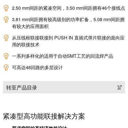
系
分
设
统
2.50 mm间距的紧凑空间，3.50 mm间距拥有46个接线点
销
计
布
渠
数
3.81 mm间距拥有较高级别的功率贮备，5.08 mm间距拥
线
道
据
有较大的应用面积
和
迁
IIoT
从压线框联接联接到 PUSH IN 直插式弹片联接的面向应
技
移
用的联接技术
合
术
解
作
产
一系列多样化的适用于自动SMT工艺的回流焊产品
决
伙
品
方
伴
可高达48回路的多层设计
目
案
网
录
络
服
转至产品目录
维
务
修
调
和
展
试
备
会
紧凑型高功能联接解决方案
接
件
和
口
活