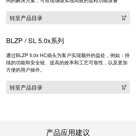
证
间的解决方案，可在现场级实现高效的远程功能设备
工
行
具
转至产品目录
业
新
自
闻
动
BLZP / SL 5.0x系列
化
新
机
通过BLZP 5.0x HC插头为客户实现额外的益处，例如：持
闻
器
续的功能和安全链、提高的效率和工艺可靠性，以及更加
联
方便的用户操作。
系
软
人
件
转至产品目录
本
标
土
记
新
号
闻
打
戮
产品应用建议
印