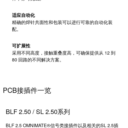
工
投
具
资
适应自动化
入
测
精确的焊针共面性和包装可以进行可靠的自动化装
股
量
配。
魏
及
德
监
可扩展性
米
控
采用不同高度，接触重叠度高，可确保提供从 12 到
勒
系
80 回路的不同解决方案。
统
魏
德
自
米
动
PCB接插件一览
勒
机
再
器
度
学
BLF 2.50 / SL 2.50系列
斩
习
获
BLF 2.5 OMNIMATE®信号类接插件以及相关的SL 2.5插