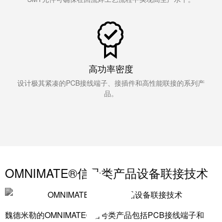
线
付
心
电
盒
服
行
系
人
务
业
统
力
及
资
单
组
源
对
咨
高功率密度
件
以
询
设计极其紧凑的PCB接线端子、接插件和高性能联接的系列产
合
太
和
品。
非
规
网
工
接
全
程
触
球
设
式
分
计
联
布
接
联
OMNIMATE®信号类产品设备联接技术
管
接
进
理
咨
线
信
询
系
魏德米勒的OMNIMATE®信号类产品包括PCB接线端子和
息
服