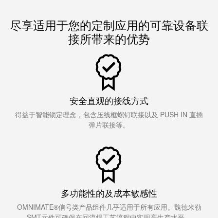
魏德米勒在中国
国
线
装
公
公
端
配
司
SNAP
尽享适用于您的定制应用的可靠设备联
下载
司
子
端
简
IN
麒麟全家福
接所带来的优势
介
子
介
鼠
接
绍
条
笼
插
我
麒麟端子
联
营
件
调
们
接
销
整
的
PCB
网
安全直观的接线方式
和
责
PUSH
接
络
装
任
IN
得益于智能锁定理念，包含压线框螺钉联接以及 PUSH IN 直插
插
配
弹片联接等。
直
件
魏
接
插
和
德
线
式
PCB
米
盒
联
端
勒
接
子
快
培
多功能性的及成本敏感性
速
训
直
接
OMNIMATE®信号类产品组件几乎适用于所有应用。魏德米勒
交
中
流
SMT元件可确保在回流焊工艺流程中实现高生产水平。