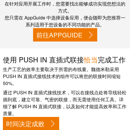
力
机
在针对应用开展工作时，您需要找出能够成功实现您想法的
战
方式。
工
“疫”，
您只需在 AppGuide 中选择设备应用，便会随即为您推荐一
业
同
系列适用于您设备的不同功能的产品。
照
心
前往APPGUIDE
明
守
“沪”
使用 PUSH IN 直插式联接
恰当
完成工作
多
装
措
配
生产工艺的效率主要取决于所需的布线量。魏德米勒采用
并
服
PUSH IN 直插式接线技术的组件可以将您的联接时间缩短
举
务
50%。
保
通过 PUSH IN 直插式接线技术，可以在接线点处将导线轻松
调
供
插到底，建立可靠、气密的联接，而无需使用任何工具。详
整
货，
细了解 PUSH IN 直插式联接，以及如何才能提高效率和工作
和
防
质量。
装
疫
时间决定成败
配
生