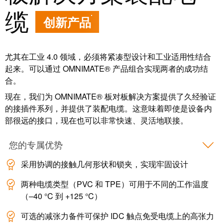
卓
缆
盒
著，
创新产品
销
售
自
额
尤其在工业 4.0 领域，必须将紧凑型设计和工业适用性结合
动
达
起来。可以通过 OMNIMATE® 产品组合实现两者的成功结
化
9.6
合。
和
亿
现在，我们为 OMNIMATE® 板对板解决方案提供了久经验证
软
欧
的接插件系列，并提供了装配电缆。这意味着即使是设备内
件
元
部很远的接口，现在也可以非常快速、灵活地联接。
控
魏
您的专属优势
制
德
器
米
采用协调的接触几何形状和锁夹，实现牢固设计
勒
I/O
两种电缆类型（PVC 和 TPE）可用于不同的工作温度
SNAP
系
（–40 °C 到 +125 °C）
IN
统
联
可选的减张力备件可保护 IDC 触点免受电缆上的高张力