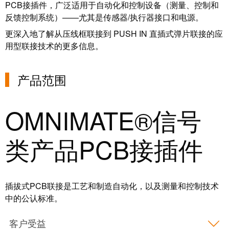
统
PCB接插件，广泛适用于自动化和控制设备（测量、控制和
与
务
和
反馈控制系统）——尤其是传感器/执行器接口和电源。
证
配
魏
更深入地了解从压线框联接到 PUSH IN 直插式弹片联接的应
书
件
德
用型联接技术的更多信息。
我
米
预
们
勒
制
产品范围
的
WMC
线
管
软
缆、
OMNIMATE®信号
理
件
网
层
络
类产品PCB接插件
跳
技
线
市
术
和
场
支
电
插拔式PCB联接是工艺和制造自动化，以及测量和控制技术
和
持
缆
中的公认标准。
行
工
业
PLC/DCS
程
客户受益