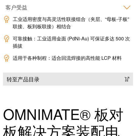
米
子
客户受益
勒
外
工业适用密度与高灵活性联接组合（夹层、“母板-子板”
荣
壳
联接、板到板联接）相结合
膺
雷
EcoVadis
可靠接触：工业适用金面 (PdNi-Au) 可保证多达 500 次
击
金
插拔
和
奖
适用于各种制程：适合回流焊接的高性能 LCP 材料
浪
回
涌
望
保
转至产品目录
2021：
护
魏
现
德
场
米
OMNIMATE® 板对
总
勒
线
成
板解决方案装配电
分
绩
线