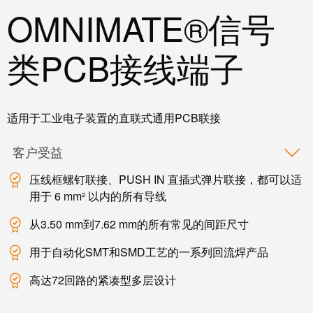
软件
OMNIMATE®信号
下一代
数字化
工程软
类PCB接线端子
件设计
——直
观、简
便、快
速
适用于工业电子装置的直联式通用PCB联接
创
新
客户受益
产
品
压线框螺钉联接、PUSH IN 直插式弹片联接，都可以适
用于 6 mm² 以内的所有导线
为您
的行
业提
从3.50 mm到7.62 mm的所有常见的间距尺寸
供实
用的
用于自动化SMT和SMD工艺的一系列回流焊产品
创新
联接
技
高达72回路的紧凑型多层设计
术。
魏德
米勒