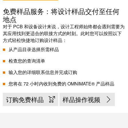
接
产
免费样品服务：将设计样品交付至任何
线
两
盒
地点
不
误
对于 PCB 和设备设计来说，设计工程师始终都会遇到需要为
定
其应用找到更适合的联接方式的时刻。此时您可以按照以下
制
方式轻松快捷地订购设计样品：
电
从产品目录选择所需样品
缆
装
检查您的查询清单
配
输入您的详细联系信息并完成订购
件
您将在 72 小时内收到免费的 OMNIMATE® 产品样品
订购免费样品
样品操作视频
魏德
米勒
WMC