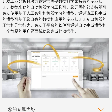
开发工业分析解决方案通常需要数据科学家特有的专业知
块
稿
识。魏德米勒的自动机器学习工具可让您无需外部支持即可
和
独立使用基于人工智能和机器学习的模型。通过该工具生成
固
公
的模型可基于您自身的数据和应用的专业知识识别出机器的
态
司
正常和异常行为。独立于平台的软件可通过自动生成模型和
继
新
一个简易的用户界面帮助您完成此项操作。
电
闻
器
可
模
持
拟
续
信
发
号
展
处
的
理
里
程
电
碑：
源
魏
您的专属优势
德
电