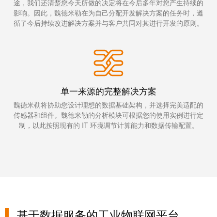
统
途，我们还清楚您今天所做的决定将在今后多年对您产生持续的
与
务
和
影响。因此，魏德米勒在为自己分配开发解决方案的任务时，遵
证
循了今后持续改进解决方案并与客户共同对其进行开发的原则。
配
魏
书
件
德
我
米
预
们
勒
制
的
WMC
线
管
单一来源的完整解决方案
软
缆、
理
件
魏德米勒将协助您设计理想的数据基础架构，并选择完美适配的
网
层
传感器和组件。魏德米勒的分析模块可根据您的使用实例进行定
络
制，以此按照现有的 IT 环境调节计算能力和数据传输配置。
跳
技
线
市
术
和
场
支
电
和
持
缆
行
工
业
PLC/DCS
程
基于数据服务的工业物联网平台