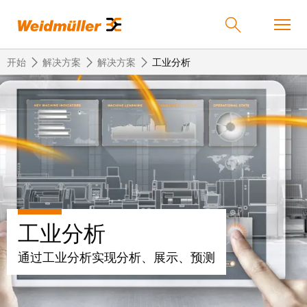
开始
解决方案
解决方案
工业分析
返
返
返
返
返
产品
回
回
回
回
回
产
解
服
公
魏
解决方案
品
决
务
司
德
方
米
案
勒
联
定
我
服务
工业分析
在
接
制
们
中
技
化
的
联
通过工业分析实现分析、展示、预测
公司
术
产
公
国
接
品
司
技
中
接
术