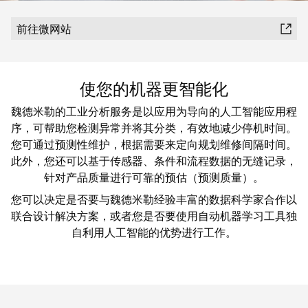
魏德米勒在中国
国
线
装
公
公
端
配
司
SNAP
前往微网站
司
子
端
简
IN
麒麟全家福
介
子
介
鼠
接
绍
条
笼
使您的机器更智能化
插
我
麒麟端子
联
营
件
调
们
魏德米勒的工业分析服务是以应用为导向的人工智能应用程
接
销
整
的
序，可帮助您检测异常并将其分类，有效地减少停机时间。
PCB
网
和
责
PUSH
您可通过预测性维护，根据需要来定向规划维修间隔时间。
接
络
装
任
此外，您还可以基于传感器、条件和流程数据的无缝记录，
IN
插
针对产品质量进行可靠的预估（预测质量）。
配
直
件
魏
接
插
您可以决定是否要与魏德米勒经验丰富的数据科学家合作以
和
德
线
式
联合设计解决方案，或者您是否要使用自动机器学习工具独
PCB
米
盒
联
自利用人工智能的优势进行工作。
端
勒
接
子
快
培
速
训
直
接
交
中
流