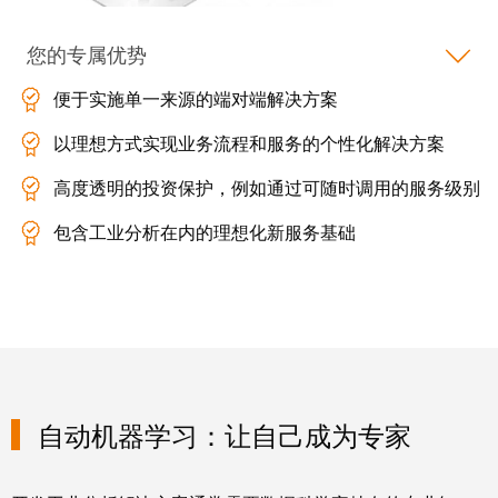
动
预
FieldPower®
览
您的专属优势
电
全
源
球
便于实施单一来源的端对端解决方案
分
展
配
以理想方式实现业务流程和服务的个性化解决方案
会
器
和
高度透明的投资保护，例如通过可随时调用的服务级别
活
包含工业分析在内的理想化新服务基础
动
电
子
数
产
字
品
体
验
继
电
自动机器学习：让自己成为专家
器
新
模
闻