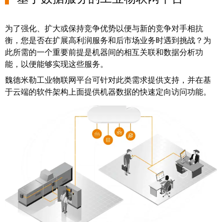
系
分
设
统
销
计
布
为了强化、扩大或保持竞争优势以便与新的竞争对手相抗
渠
数
线
衡，您是否在扩展高利润服务和后市场业务时遇到挑战？为
道
据
和
此所需的一个重要前提是机器间的相互关联和数据分析功
迁
能，以便能够实现这些服务。
IIoT
技
移
合
术
魏德米勒工业物联网平台可针对此类需求提供支持，并在基
解
作
产
于云端的软件架构上面提供机器数据的快速定向访问功能。
决
伙
品
方
伴
目
案
网
录
络
服
维
务
修
调
和
展
试
备
会
接
件
和
口
活