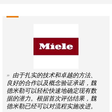
卓
盒
著，
销
售
自
额
动
达
化
9.6
和
亿
软
欧
件
元
控
魏
由于扎实的技术和卓越的方法、
制
德
器
良好的合作以及概念验证承诺，魏
米
勒
德米勒可以轻松快速地确定现有数
I/O
SNAP
据的潜力。根据首次评估结果，魏
系
IN
统
德米勒已经可以对流程实施改进。
联