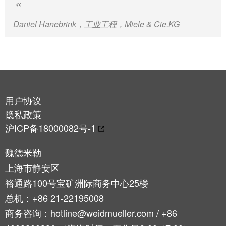
工
接
业
技
Daniel Hanebrink，工业工程，Miele & Cie.KG
以
术
太
荣
网
获
2022
触
年
摸
德
用户协议
屏
国
隐私政策
创
工
沪ICP备18000082号-1
新
程
奖
设
魏德米勒
计
上海市静安区
Joachim
和
裕通路100号宝矿洲际商务中心25楼
Herz
可
基
总机：+86 21-22195008
视
金
商务咨询：hotline@weidmueller.com / +86
化
会