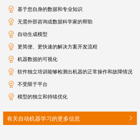
米
子
基于您自身的数据和专业知识
勒
外
荣
无需外部咨询或数据科学家的帮助
壳
膺
自动生成模型
雷
EcoVadis
击
金
更简便、更快速的解决方案开发流程
和
奖
机器数据的可视化
浪
回
涌
软件独立培训能够检测出机器的正常操作和故障情况
望
保
2021：
不受限于平台
护
魏
模型的独立和持续优化
现
德
场
米
总
勒
有关自动机器学习的更多信息
线
成
分
绩
线