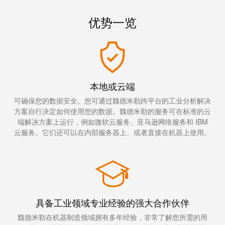
线
付
心
电
盒
服
行
优势一览
系
人
务
业
统
力
及
资
单
组
源
对
咨
件
以
询
合
本地或云端
太
和
非
规
可确保您的数据安全。您可通过魏德米勒跨平台的工业分析解决
网
工
接
方案自行决定如何使用您的数据。魏德米勒的服务可在标准的云
全
程
端解决方案上运行，例如微软云服务、亚马逊网络服务和 IBM
触
球
云服务。它们还可以在内部服务器上、或者直接在机器上使用。
设
式
分
计
联
布
接
联
管
接
进
理
咨
线
具备工业领域专业经验的强大合作伙伴
信
询
系
魏德米勒在机器制造领域拥有多年经验，非常了解您所需的用
息
服