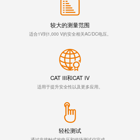
线
付
心
电
盒
服
行
系
人
务
业
统
力
较大的测量范围
及
资
单
适合1V到1,000 V的安全相关AC/DC电压。
组
源
对
咨
件
以
询
合
太
和
非
规
网
工
接
全
程
CAT III和CAT IV
触
球
设
式
适用于提升安全性以及更多应用。
分
计
联
布
接
联
管
接
进
理
咨
线
信
询
轻松测试
系
息
服
通过非接触式的电压和磁场测试仪完成。