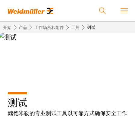
开始
产品
工作场所和附件
工具
测试
返
返
返
返
返
产品
回
回
回
回
回
产
解
服
公
魏
解决方案
品
决
务
司
德
方
米
案
勒
联
定
我
服务
测试
在
接
制
们
中
技
化
的
联
魏德米勒的专业测试工具以可靠方式确保安全工作
公司
术
产
公
国
接
品
司
技
中
接
术