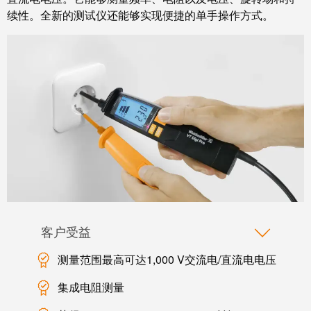
系
分
设
续性。全新的测试仪还能够实现便捷的单手操作方式。
统
销
计
布
渠
数
线
道
据
和
迁
IIoT
技
移
合
术
解
作
产
决
伙
品
方
伴
目
案
网
录
络
服
维
务
修
客户受益
调
和
展
测量范围最高可达1,000 V交流电/直流电电压
试
备
会
接
件
集成电阻测量
和
口
活