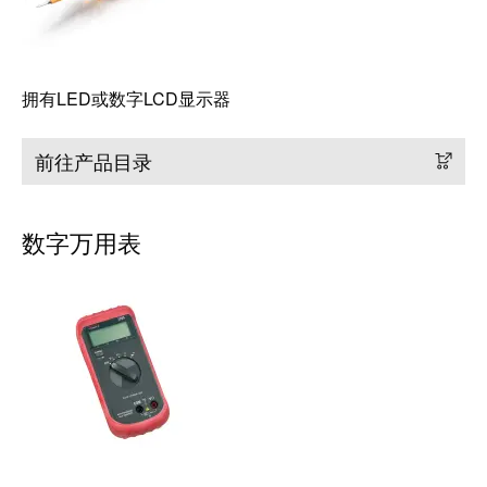
块
稿
和
固
公
态
司
拥有LED或数字LCD显示器
继
新
电
闻
前往产品目录
器
可
模
持
数字万用表
拟
续
信
发
号
展
处
的
理
里
程
电
碑：
源
魏
德
电