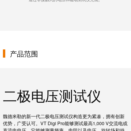
统
与
务
和
证
配
魏
书
件
德
我
米
预
们
勒
制
的
WMC
线
产品范围
管
软
缆、
理
件
网
层
络
跳
技
线
二极电压测试仪
市
术
和
场
支
电
和
持
缆
行
魏德米勒的新一代二极电压测试仪构造更为紧凑，拥有创新
工
业
PLC/DCS
优势，广受认可。VT Digi Pro能够测试最高1,000 V交流电或
程
直流电电压。它能够测量频率、电阻以及电压、旋转场和持