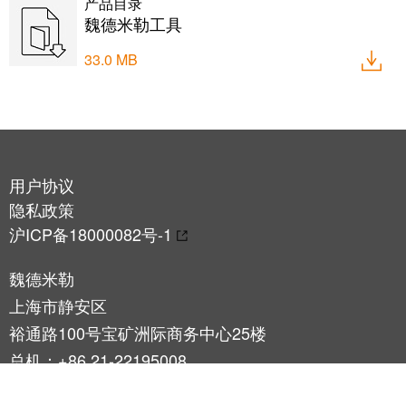
力
产品目录
机
魏德米勒工具
战
工
“疫”，
33.0 MB
业
同
照
心
明
守
“沪”
多
用户协议
装
措
隐私政策
配
并
沪ICP备18000082号-1
服
举
务
保
魏德米勒
调
供
上海市静安区
整
货，
裕通路100号宝矿洲际商务中心25楼
和
防
总机：+86 21-22195008
装
疫
商务咨询：hotline@weidmueller.com / +86
配
生