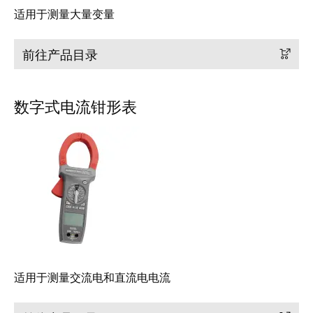
米
适用于测量大量变量
子
勒
外
荣
壳
前往产品目录
膺
雷
EcoVadis
击
金
数字式电流钳形表
和
奖
浪
回
涌
望
保
2021：
护
魏
现
德
场
米
总
勒
线
成
适用于测量交流电和直流电电流
分
绩
线