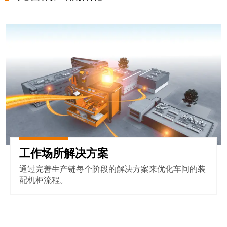
工
投
具
资
工作场所解决方案
入
测
股
量
魏
及
德
监
米
控
勒
系
统
魏
德
自
米
工作场所解决方案
动
勒
机
通过完善生产链每个阶段的解决方案来优化车间的装
再
器
配机柜流程。
度
学
斩
习
获