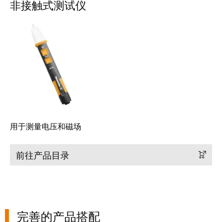
非接触式测试仪
工
接
业
技
以
术
太
荣
网
获
2022
触
年
摸
德
屏
国
创
工
用于测量电压和磁场
新
程
奖
设
前往产品目录
计
Joachim
和
Herz
可
基
视
金
完善的产品搭配
化
会