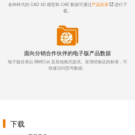
证
各种样式的 CAD 3D 模型和 CAE 数据可通过
产品目录
进行下
工
载。
行
具
业
新
自
闻
动
化
新
面向分销合作伙伴的电子版产品数据
机
闻
器
电子版目录以 BMECat 及其他格式提供。采用经验证的标准，可
联
快速访问型号数据。
系
软
人
件
本
标
土
记
新
号
闻
下载
打
戮
印