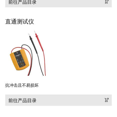
卓
前往产品目录
盒
著，
销
直通测试仪
售
自
额
动
达
化
9.6
和
亿
软
欧
件
元
控
魏
制
德
器
抗冲击且不易损坏
米
勒
I/O
SNAP
前往产品目录
系
IN
统
联