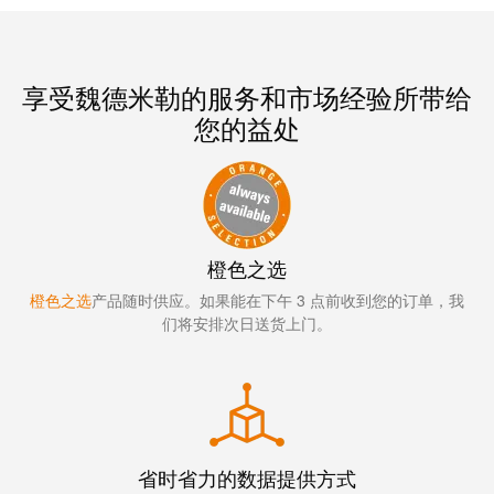
远
EcoVadis
程
金
访
奖
问
——
享受魏德米勒的服务和市场经验所带给
和
可
您的益处
云
持
端
续
服
发
务
展
领
橙色之选
先
橙色之选
产品随时供应。如果能在下午 3 点前收到您的订单，我
工
地
们将安排次日送货上门。
作
位
场
获
所
官
和
方
附
认
省时省力的数据提供方式
件