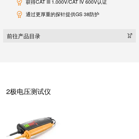
获得CAT III 1.000V/CAT IV 600V认证
动
预
FieldPower®
览
通过更厚重的探针提供GS 38防护
电
全
源
球
分
展
前往产品目录
配
会
器
和
活
动
电
子
数
产
字
2极电压测试仪
品
体
验
继
电
器
新
模
闻