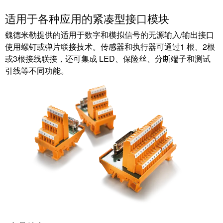
块
稿
和
适用于各种应用的紧凑型接口模块
固
公
魏德米勒提供的适用于数字和模拟信号的无源输入/输出接口
态
司
使用螺钉或弹片联接技术。传感器和执行器可通过1 根、2根
继
新
或3根接线联接，还可集成 LED、保险丝、分断端子和测试
电
闻
引线等不同功能。
器
可
模
持
拟
续
信
发
号
展
处
的
理
里
程
电
碑：
源
魏
德
电