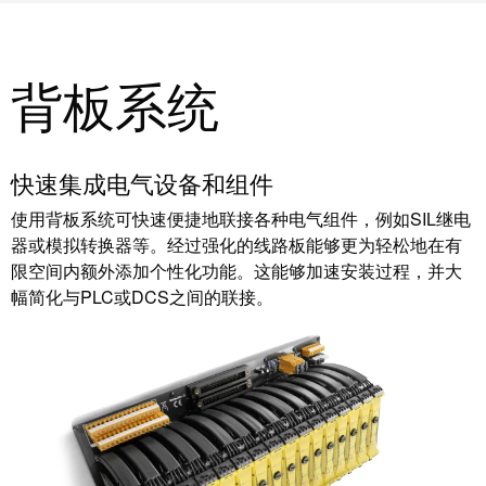
远
EcoVadis
程
金
访
奖
背板系统
问
——
和
可
云
持
端
续
快速集成电气设备和组件
服
发
使用背板系统可快速便捷地联接各种电气组件，例如SIL继电
务
展
器或模拟转换器等。经过强化的线路板能够更为轻松地在有
领
限空间内额外添加个性化功能。这能够加速安装过程，并大
先
幅简化与PLC或DCS之间的联接。
工
地
作
位
场
获
所
官
和
方
附
认
件