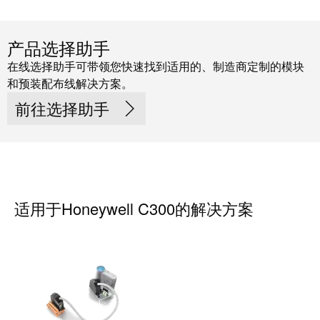
力
机
战
工
“疫”，
产品选择助手
业
同
在线选择助手可带领您快速找到适用的、制造商定制的模块
照
心
和预装配布线解决方案。
明
守
前往选择助手
“沪”
多
装
措
配
并
服
举
务
适用于Honeywell C300的解决方案
保
调
供
整
货，
和
防
装
疫
配
生