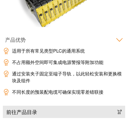
证
工
行
具
业
新
自
闻
动
产品优势
化
新
机
适用于所有常见类型PLC的通用系统
闻
器
联
不占用额外空间即可集成电源警报等附加功能
系
软
通过安装夹子固定至端子导轨，以此轻松安装和更换模
人
件
块及组件
本
标
不同长度的预装配电缆可确保实现零差错联接
土
记
新
号
闻
前往产品目录
打
戮
印