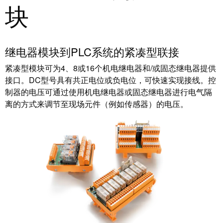
卓
块
盒
著，
销
售
自
继电器模块到PLC系统的紧凑型联接
额
动
达
紧凑型模块可为4、8或16个机电继电器和/或固态继电器提供
化
9.6
接口。DC型号具有共正电位或负电位，可快速实现接线。控
和
亿
制器的电压可通过使用机电继电器或固态继电器进行电气隔
软
欧
离的方式来调节至现场元件（例如传感器）的电压。
件
元
控
魏
制
德
器
米
勒
I/O
SNAP
系
IN
统
联