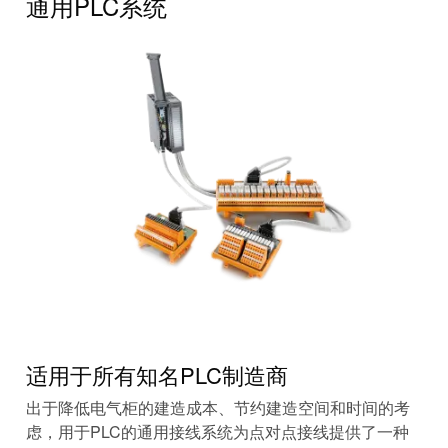
系
通用PLC系统
分
设
统
销
计
布
渠
数
线
道
据
和
迁
IIoT
技
移
合
术
解
作
产
决
伙
品
方
伴
目
案
网
录
络
服
维
务
修
调
和
展
适用于所有知名PLC制造商
试
备
会
接
出于降低电气柜的建造成本、节约建造空间和时间的考
件
和
口
虑，用于PLC的通用接线系统为点对点接线提供了一种
活