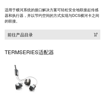
软件
下一代
适用于横河系统的接口解决方案可轻松安全地联接起传感
数字化
工程软
器和执行器，并以节约空间的方式实现与DCS横河卡之间
件设计
的联接。
——直
观、简
便、快
速
前往产品目录
创
新
TERMSERIES适配器
产
品
为您
的行
业提
供实
用的
创新
联接
技
术。
魏德
米勒