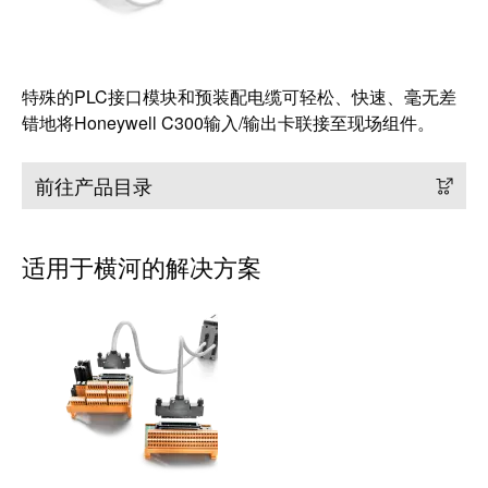
接
产
线
两
盒
不
特殊的PLC接口模块和预装配电缆可轻松、快速、毫无差
误
定
错地将Honeywell C300输入/输出卡联接至现场组件。
制
电
前往产品目录
缆
装
配
适用于横河的解决方案
件
魏德
米勒
WMC