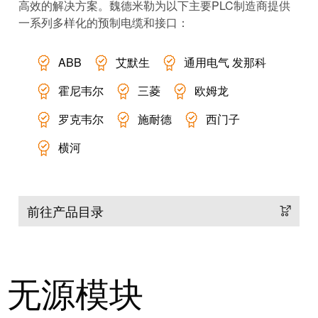
高效的解决方案。魏德米勒为以下主要PLC制造商提供
动
预
FieldPower®
一系列多样化的预制电缆和接口：
览
电
全
源
球
ABB
艾默生
通用电气 发那科
分
展
霍尼韦尔
三菱
欧姆龙
配
会
器
和
罗克韦尔
施耐德
西门子
活
横河
动
电
子
数
产
字
前往产品目录
品
体
验
继
电
无源模块
器
新
模
闻