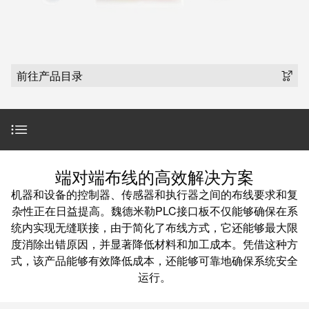
魏德米勒在中国
国
线
装
公
公
端
配
司
SNAP
司
子
端
简
IN
麒麟全家福
介
子
介
鼠
接
前往产品目录
绍
条
笼
插
我
麒麟端子
联
营
件
调
们
接
销
整
的
PCB
网
和
责
PUSH
接
络
装
任
IN
简介
插
端对端布线的高效解决方案
配
直
件
魏
机器和设备的控制器、传感器和执行器之间的布线要求和复
接
插
和
德
通用PLC系统
杂性正在日益提高。魏德米勒PLC接口板不仅能够确保在系
线
式
PCB
米
统内实现无缝联接，由于简化了布线方式，它还能够最大限
盒
联
端
勒
度消除出错原因，并显著降低材料和加工成本。凭借这种方
接
无源模块
式，该产品能够有效降低成本，还能够可靠地确保系统安全
子
快
培
运行。
速
训
直
接
继电器绝缘接口模块
交
中
流