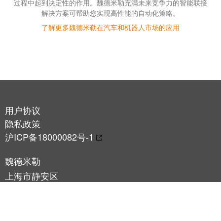
过程中起到决定性的作用。魏德米勒充满未来竞争力的智能联接
解决方案可帮助您实现高性能的自动化策略。
了解更多魏德米勒在汽车和机器人市场的应用
用户协议
隐私政策
沪ICP备18000082号-1
魏德米勒
上海市静安区
裕通路100号宝矿洲际商务中心25楼
总机：+86 21-22195008
商务咨询：hotline@weidmueller.com / +86