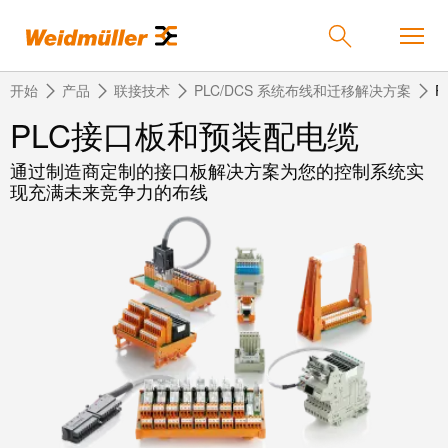
开始
产品
联接技术
PLC/DCS 系统布线和迁移解决方案
P
PLC接口板和预装配电缆
通过制造商定制的接口板解决方案为您的控制系统实
返
返
返
返
返
产品
现充满未来竞争力的布线
回
回
回
回
回
产
解
服
公
魏
解决方案
品
决
务
司
德
方
米
案
勒
联
定
我
服务
在
接
制
们
中
技
化
的
联
公司
术
产
公
国
接
品
司
技
中
接
术