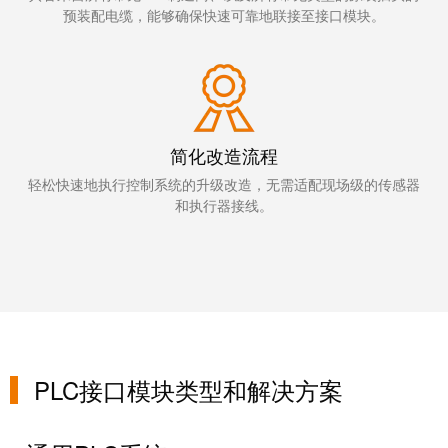
统
与
务
预装配电缆，能够确保快速可靠地联接至接口模块。
和
证
配
魏
书
件
德
我
米
预
们
勒
制
简化改造流程
的
WMC
线
轻松快速地执行控制系统的升级改造，无需适配现场级的传感器
管
软
缆、
和执行器接线。
理
件
网
层
络
跳
技
线
市
术
和
场
支
电
和
持
缆
PLC接口模块类型和解决方案
行
工
业
PLC/DCS
程