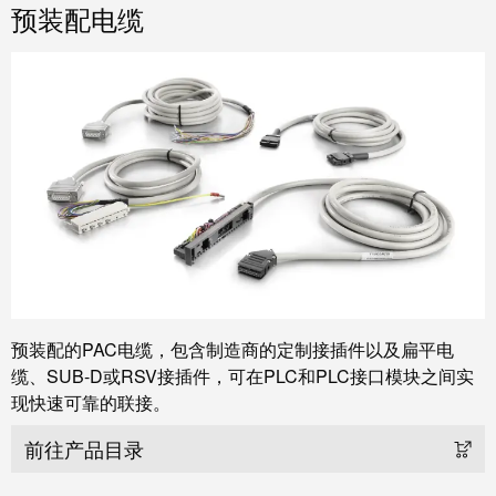
工
预装配电缆
投
具
资
入
测
股
量
魏
及
德
监
米
控
勒
系
统
魏
德
自
米
动
预装配的PAC电缆，包含制造商的定制接插件以及扁平电
勒
机
缆、SUB-D或RSV接插件，可在PLC和PLC接口模块之间实
再
器
现快速可靠的联接。
度
学
斩
习
前往产品目录
获