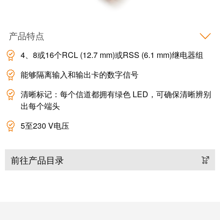
工
接
业
技
以
术
产品特点
太
荣
网
4、8或16个RCL (12.7 mm)或RSS (6.1 mm)继电器组
获
2022
能够隔离输入和输出卡的数字信号
触
年
摸
德
清晰标记：每个信道都拥有绿色 LED，可确保清晰辨别
屏
出每个端头
国
创
工
5至230 V电压
新
程
奖
设
前往产品目录
计
Joachim
和
Herz
可
基
视
金
化
会