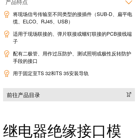
产品特点
米
子
勒
将现场信号传输至不同类型的接插件（SUB-D、扁平电
外
荣
缆、ELCO、RJ45、USB）
壳
膺
适用于现场联接的、弹片联接或螺钉联接的PCB接线端
雷
EcoVadis
子
击
金
和
奖
配有二极管、用作过压防护、测试照明或极性反转防护
浪
手段的接口
回
涌
用于固定至TS 32和TS 35安装导轨
望
保
2021：
护
魏
前往产品目录
现
德
场
米
总
勒
线
成
继电器绝缘接口模
分
绩
线