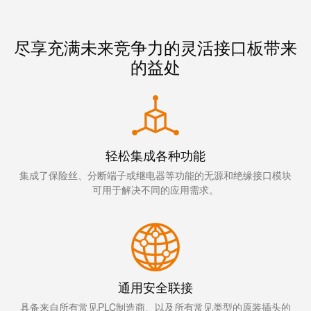
线
付
心
电
盒
服
行
预装配电缆
系
人
务
尽享充满未来竞争力的灵活接口板带来
业
统
力
的益处
产品选择助手
及
资
单
组
源
对
咨
件
以
询
合
太
和
非
规
网
工
接
轻松集成各种功能
全
程
触
集成了保险丝、分断端子或继电器等功能的无源和绝缘接口模块
球
设
式
可用于解决不同的应用需求。
分
计
联
布
接
联
管
接
进
理
咨
线
信
询
通用安全联接
系
息
服
具备来自所有常见PLC制造商、以及所有常见类型的原装插头的