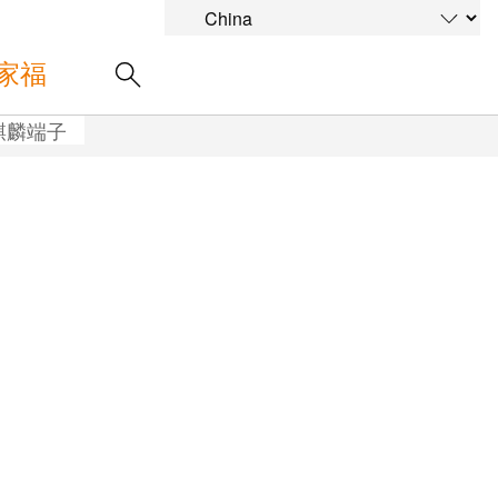
家福
麒麟端子