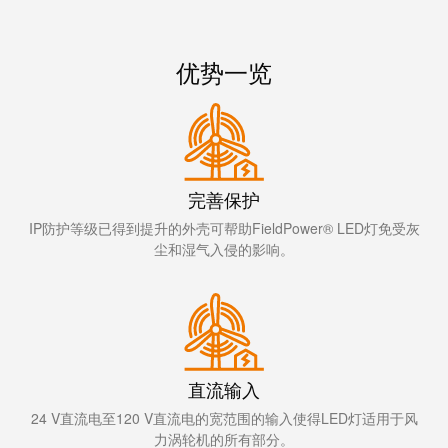
工
投
具
资
优势一览
入
测
股
量
魏
及
德
监
米
控
完善保护
勒
系
IP防护等级已得到提升的外壳可帮助FieldPower® LED灯免受灰
统
魏
尘和湿气入侵的影响。
德
自
米
动
勒
机
再
器
度
学
直流输入
斩
习
24 V直流电至120 V直流电的宽范围的输入使得LED灯适用于风
获
力涡轮机的所有部分。