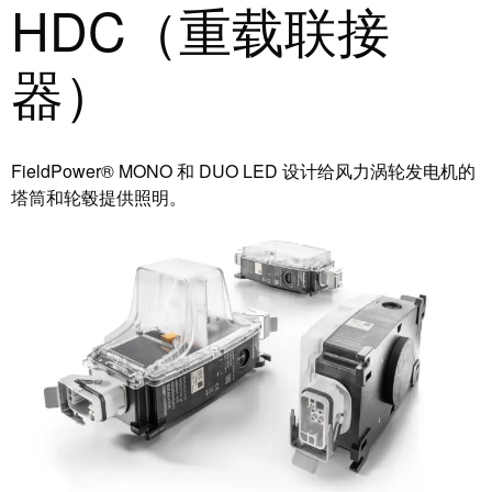
HDC（重载联接
块
稿
和
固
公
器）
态
司
继
新
电
闻
FieldPower® MONO 和 DUO LED 设计给风力涡轮发电机的
器
可
塔筒和轮毂提供照明。
模
持
拟
续
信
发
号
展
处
的
理
里
程
电
碑：
源
魏
德
电