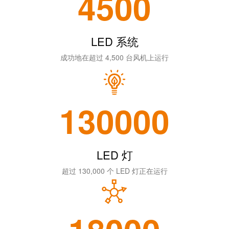
4500
系
分
设
统
销
计
布
渠
数
线
LED 系统
道
据
和
成功地在超过 4,500 台风机上运行
迁
IIoT
技
移
合
术
解
作
产
130000
决
伙
品
方
伴
目
案
网
录
络
LED 灯
服
维
务
修
超过 130,000 个 LED 灯正在运行
调
和
展
试
备
会
接
件
和
口
活