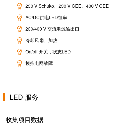
软件
230 V Schuko、230 V CEE、400 V CEE
下一代
数字化
AC/DC供电LED组串
工程软
件设计
——直
230/400 V 交流电源输出口
观、简
便、快
冷却风扇、加热
速
On/off 开关，状态LED
创
新
模拟电网故障
产
品
为您
的行
业提
供实
LED 服务
用的
创新
联接
技
术。
收集项目数据
魏德
米勒