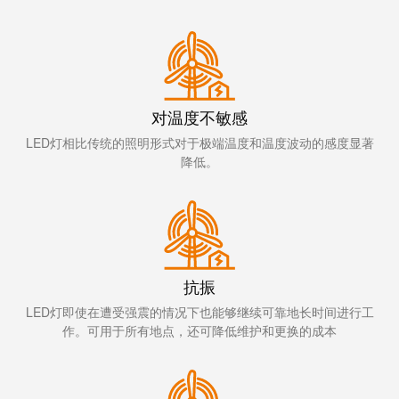
远
EcoVadis
程
金
访
奖
问
——
和
可
云
对温度不敏感
持
端
续
LED灯相比传统的照明形式对于极端温度和温度波动的感度显著
服
降低。
发
务
展
领
先
工
地
作
位
抗振
场
获
LED灯即使在遭受强震的情况下也能够继续可靠地长时间进行工
所
官
作。可用于所有地点，还可降低维护和更换的成本
和
方
附
认
件