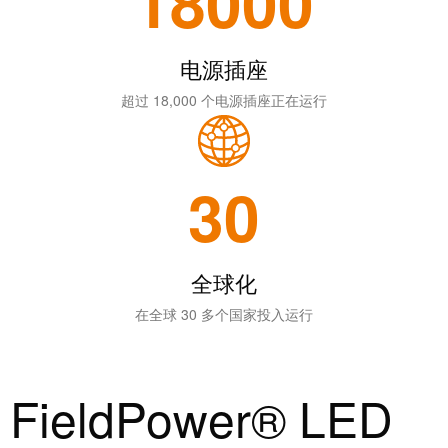
18000
动
预
FieldPower®
览
电
全
电源插座
源
球
分
超过 18,000 个电源插座正在运行
展
配
会
器
和
30
活
动
电
子
数
全球化
产
字
品
体
在全球 30 多个国家投入运行
验
继
电
FieldPower® LED
器
新
模
闻