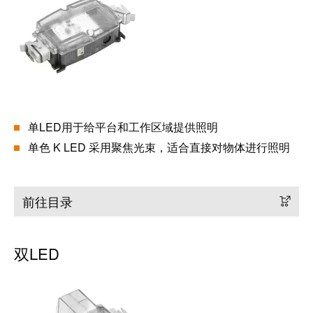
卓
盒
著，
销
售
自
额
动
达
化
9.6
和
亿
单LED用于给平台和工作区域提供照明
软
欧
单色 K LED 采用聚焦光束，适合直接对物体进行照明
件
元
控
魏
前往目录
制
德
器
米
勒
双LED
I/O
SNAP
系
IN
统
联