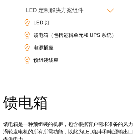
力
机
战
LED 定制解决方案组件
工
“疫”，
LED 灯
业
同
照
心
馈电箱（包括逻辑单元和 UPS 系统）
明
守
电源插座
“沪”
预组装线束
多
装
措
配
并
服
举
务
馈电箱
保
调
供
整
货，
和
防
馈电箱是一种预组装的机柜，包含根据客户需求准备的风力
装
疫
涡轮发电机的所有所需功能，以此为LED组串和电源输出口
配
生
提供电力。