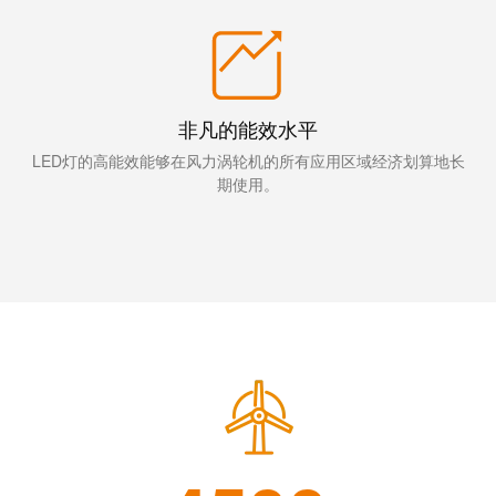
统
与
务
和
证
配
魏
书
件
德
我
米
非凡的能效水平
预
们
勒
制
LED灯的高能效能够在风力涡轮机的所有应用区域经济划算地长
的
WMC
期使用。
线
管
软
缆、
理
件
网
层
络
跳
技
线
市
术
和
场
支
电
和
持
缆
行
工
业
PLC/DCS
程