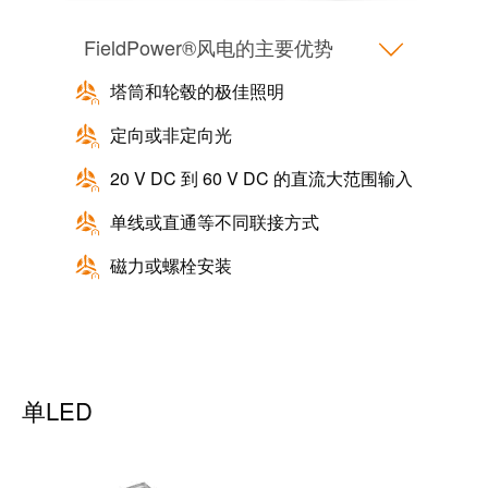
米
子
勒
FieldPower®风电的主要优势
外
荣
壳
塔筒和轮毂的极佳照明
膺
雷
EcoVadis
定向或非定向光
击
金
20 V DC 到 60 V DC 的直流大范围输入
和
奖
浪
单线或直通等不同联接方式
回
涌
望
磁力或螺栓安装
保
2021：
护
魏
现
德
场
米
总
勒
单LED
线
成
分
绩
线