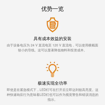
线
付
心
电
盒
优势一览
服
行
系
人
务
业
统
力
及
资
单
组
源
对
咨
件
以
询
具有成本效益的安装
合
太
和
由于设备电压为 24 V 直流电至 120 V 直流电，可以使用横截面
非
规
网
工
较小的导线。这可以显著降低物料和投资成本。
接
全
程
触
球
设
式
分
计
联
布
接
联
极速实现全功率
管
接
进
即使是在紧急模式下，LED灯可在打开后立即达到较高亮度。这
理
咨
线
种快速响应行为意味着LED灯也可以作为视觉警告和错误消息的
信
询
系
指示。
息
服