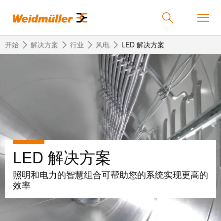
开始
解决方案
行业
风电
LED 解决方案
返
返
返
返
返
产品
回
回
回
回
回
产
解
服
公
魏
解决方案
品
决
务
司
德
方
米
LED 解决方案
案
勒
联
定
我
服务
在
接
制
们
照明和电力的智慧组合可帮助您的系统实现更高的
中
技
化
的
联
效率
公司
术
产
公
国
接
品
司
技
中
接
术