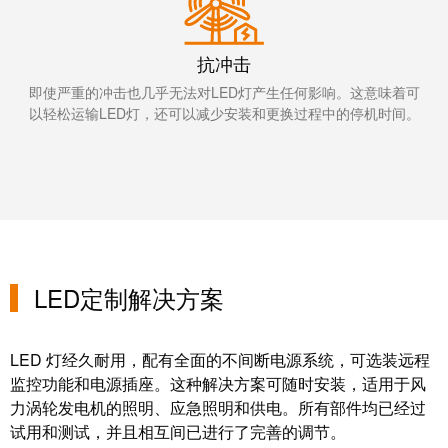
证
工
行
具
抗冲击
业
新
即使严重的冲击也几乎无法对LED灯产生任何影响。这意味着可
自
以轻松运输LED灯，还可以减少安装和更换过程中的停机时间。
闻
动
化
新
机
闻
器
联
系
软
人
件
LED定制解决方案
本
标
土
记
新
LED 灯经久耐用，配有全面的不间断电源系统，可选装远程
号
闻
监控功能和电源插座。这种解决方案可随时安装，适用于风
打
力涡轮发电机的照明、应急照明和供电。所有部件均已经过
戮
试用和测试，并且相互间已进行了完善的调节。
印