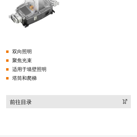
工
接
业
技
以
术
太
荣
网
获
2022
触
年
双向照明
摸
德
聚焦光束
屏
国
适用于墙壁照明
创
工
塔筒和爬梯
新
程
奖
设
计
前往目录
Joachim
和
Herz
可
基
视
金
化
会