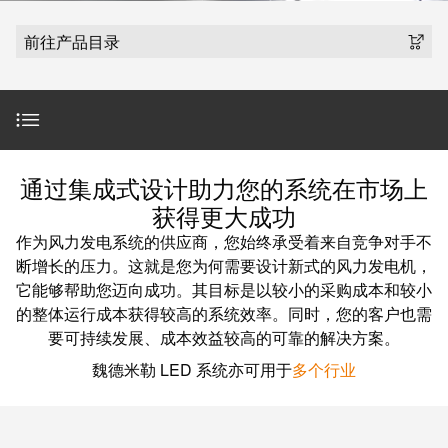
魏德米勒在中国
国
线
装
公
公
端
配
司
SNAP
前往产品目录
司
子
端
简
IN
麒麟全家福
介
子
介
鼠
接
绍
条
笼
插
我
麒麟端子
联
营
件
调
们
接
LED定制解决方案
销
整
的
通过集成式设计助力您的系统在市场上
PCB
网
和
责
PUSH
获得更大成功
接
络
装
任
IN
服务
作为风力发电系统的供应商，您始终承受着来自竞争对手不
插
配
直
断增长的压力。这就是您为何需要设计新式的风力发电机，
件
魏
接
插
它能够帮助您迈向成功。其目标是以较小的采购成本和较小
下载
和
德
线
式
的整体运行成本获得较高的系统效率。同时，您的客户也需
PCB
米
盒
要可持续发展、成本效益较高的可靠的解决方案。
联
端
勒
Contact
接
魏德米勒 LED 系统亦可用于
多个行业
子
快
培
速
训
直
接
交
中
流