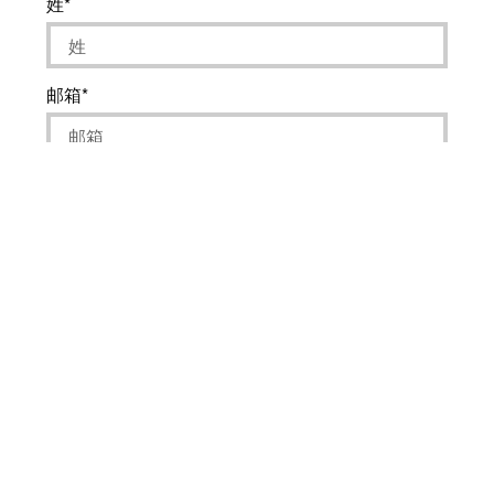
姓
邮箱
公司名
信息
我愿意接受电话回访
我已知晓并同意
用户协议
及
法律声明
中提到