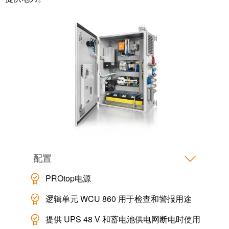
接
产
线
两
盒
不
误
定
制
电
缆
装
配
件
配置
PROtop电源
逻辑单元 WCU 860 用于检查和警报用途
魏德
米勒
提供 UPS 48 V 和蓄电池供电网断电时使用
WMC