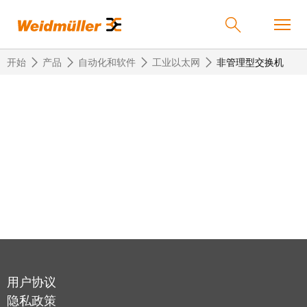
开始
产品
自动化和软件
工业以太网
非管理型交换机
返
返
返
返
返
产品
回
回
回
回
回
产
解
服
公
魏
解决方案
品
决
务
司
德
方
米
案
勒
联
定
我
服务
在
接
制
们
中
技
化
的
联
公司
术
产
公
国
接
用户协议
品
司
技
中
接
隐私政策
术