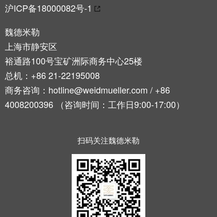
魏德米勒在中国
国
线
装
公
沪ICP备18000082号-1
公
端
配
司
SNAP
司
子
端
简
IN
魏德米勒
麒麟全家福
介
子
介
鼠
上海市静安区
接
绍
条
笼
裕通路100号宝矿洲际商务中心25楼
插
我
麒麟端子
联
营
总机：+86 21-22195008
件
调
们
接
销
整
的
商务咨询：hotline@weidmueller.com / +86
PCB
网
和
责
PUSH
4008200396 （咨询时间：工作日9:00-17:00）
接
络
装
任
IN
插
配
直
件
魏
接
插
扫码关注魏德米勒
和
德
线
式
PCB
米
盒
联
端
勒
接
子
快
培
速
训
直
接
交
中
流