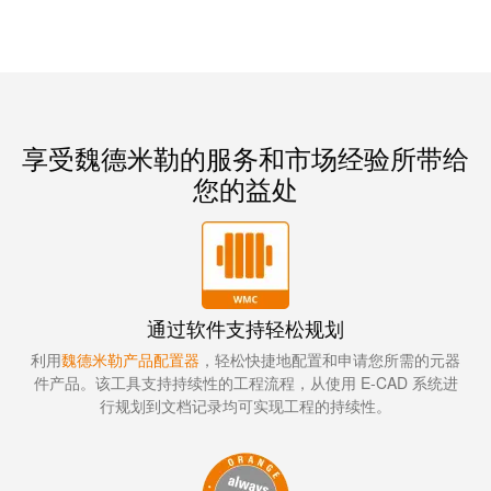
力
机
战
工
“疫”，
业
同
照
心
明
守
享受魏德米勒的服务和市场经验所带给
“沪”
您的益处
多
装
措
配
并
服
举
务
通过软件支持轻松规划
保
调
利用
魏德米勒产品配置器
，轻松快捷地配置和申请您所需的元器
供
件产品。该工具支持持续性的工程流程，从使用 E-CAD 系统进
整
货，
行规划到文档记录均可实现工程的持续性。
和
防
装
疫
配
生