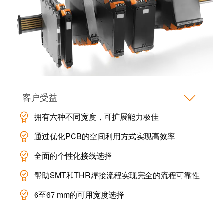
系
分
设
统
销
计
布
渠
数
线
道
据
和
迁
IIoT
技
移
合
术
解
作
产
客户受益
决
伙
品
方
伴
目
拥有六种不同宽度，可扩展能力极佳
案
网
录
通过优化PCB的空间利用方式实现高效率
络
服
维
全面的个性化接线选择
务
修
调
和
帮助SMT和THR焊接流程实现完全的流程可靠性
展
试
备
会
6至67 mm的可用宽度选择
接
件
和
口
活