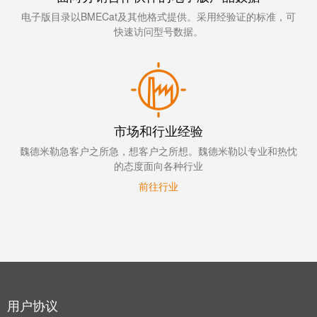
软件
电子版目录以BMECat及其他格式提供。采用经验证的标准，可
下一代
快速访问型号数据。
数字化
工程软
件设计
——直
观、简
便、快
速
市场和行业经验
创
新
魏德米勒急客户之所急，想客户之所想。魏德米勒以专业和热忱
产
的态度面向各种行业
品
前往行业
为您
的行
业提
供实
用的
创新
联接
技
术。
魏德
用户协议
米勒