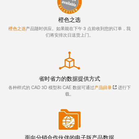
接
产
线
两
盒
橙色之选
不
误
橙色之选
产品随时供应。如果能在下午 3 点前收到您的订单，我
定
们将安排次日送货上门。
制
电
缆
装
配
省时省力的数据提供方式
件
各种样式的 CAD 3D 模型和 CAE 数据可通过
产品目录
进行下
载。
魏德
米勒
WMC
面向分销合作伙伴的电子版产品数据