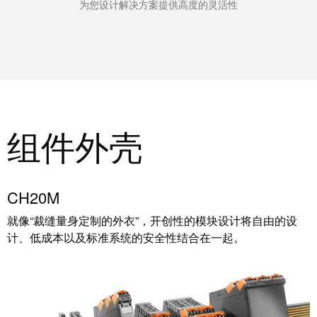
统
为您设计解决方案提供高度的灵活性
与
务
和
证
配
魏
书
件
德
我
米
预
们
勒
制
的
WMC
线
组件外壳
管
软
缆、
理
件
网
层
络
跳
CH20M
技
线
就像“裁缝量身定制的外衣”，开创性的模块设计将自由的设
市
术
和
计、低成本以及标准系统的安全性结合在一起。
场
支
电
和
持
缆
行
工
业
PLC/DCS
程