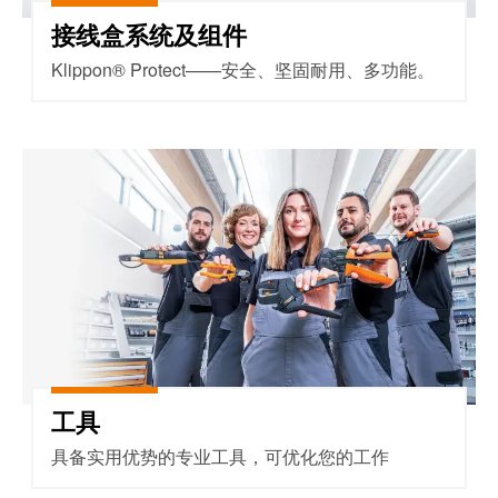
证
接线盒系统及组件
工
行
具
Klippon® Protect——安全、坚固耐用、多功能。
业
新
自
闻
动
工具
化
新
机
闻
器
联
系
软
人
件
本
标
土
记
新
号
工具
闻
打
具备实用优势的专业工具，可优化您的工作
戮
印