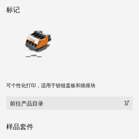
工
接
标记
业
技
以
术
太
荣
网
获
2022
触
年
摸
德
屏
国
创
工
新
程
可个性化打印，适用于铰链盖板和插座块
奖
设
计
前往产品目录
Joachim
和
Herz
可
基
样品套件
视
金
化
会