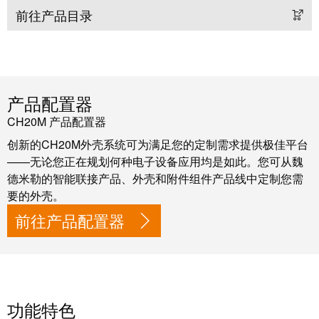
动
前往产品目录
预
FieldPower®
览
电
全
源
球
分
展
配
会
产品配置器
器
和
CH20M 产品配置器
活
创新的CH20M外壳系统可为满足您的定制需求提供极佳平台
动
——无论您正在规划何种电子设备应用均是如此。您可从魏
电
德米勒的智能联接产品、外壳和附件组件产品线中定制您需
子
数
要的外壳。
产
字
前往产品配置器
品
体
验
继
电
器
新
模
功能特色
闻