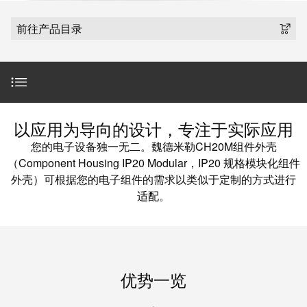
魏德米勒在中国
国
线
装
公
公
端
配
司
SNAP
前往产品目录
司
子
端
简
IN
麒麟全家福
介
子
介
鼠
接
绍
条
笼
插
我
麒麟端子
联
营
件
调
们
接
简介
销
整
的
以应用为导向的设计，专注于实际应用
PCB
网
和
责
PUSH
您的电子设备独一无二。魏德米勒CH20M组件外壳
接
络
装
任
IN
组件外壳
（Component Housing IP20 Modular，IP20 规格模块化组件
插
配
直
外壳）可根据您的电子组件的需求以类似于定制的方式进行
件
魏
接
插
适配。
完善的产品搭配
和
德
线
式
PCB
米
盒
联
端
勒
服务
接
子
快
培
优势一览
速
训
直
接
交
中
流