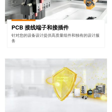
远
EcoVadis
程
金
访
奖
问
——
和
PCB 接线端子和接插件
可
云
持
针对您的设备设计提供高质量组件和独有的设计服
端
续
务
服
发
务
展
领
接线盒系统及组件
先
工
地
作
位
场
获
所
官
和
方
附
认
件