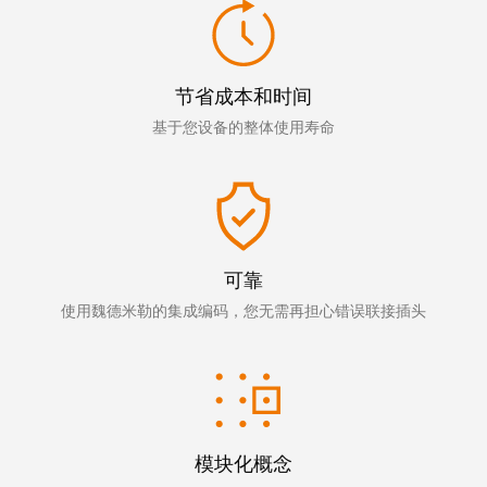
线
付
心
电
盒
服
行
系
人
务
业
统
力
节省成本和时间
及
资
单
基于您设备的整体使用寿命
组
源
对
咨
件
以
询
合
太
和
非
规
网
工
接
全
程
触
可靠
球
设
式
使用魏德米勒的集成编码，您无需再担心错误联接插头
分
计
联
布
接
联
管
接
进
理
咨
线
信
询
系
模块化概念
息
服