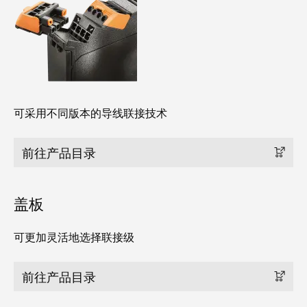
卓
盒
著，
销
售
自
额
动
达
化
9.6
可采用不同版本的导线联接技术
和
亿
软
欧
前往产品目录
件
元
控
魏
盖板
制
德
器
米
可更加灵活地选择联接级
勒
I/O
SNAP
系
前往产品目录
IN
统
联