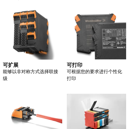
块
稿
和
固
公
态
司
继
新
电
闻
器
可
模
持
可扩展
可打印
拟
续
能够以非对称方式选择联接
可根据您的要求进行个性化
信
发
级
打印
号
展
处
的
理
里
程
电
碑：
源
魏
德
电