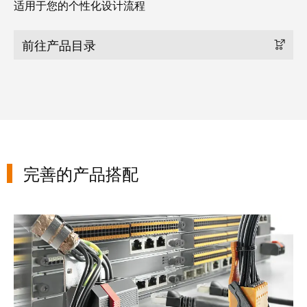
适用于您的个性化设计流程
工
投
具
资
前往产品目录
入
测
股
量
魏
及
德
监
米
控
勒
系
统
魏
完善的产品搭配
德
自
米
动
勒
机
PCB 接线端子和接插件
再
器
度
学
斩
习
获