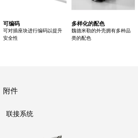
米
子
勒
外
荣
壳
可编码
多样化的配色
膺
可对插座块进行编码以提升
魏德米勒的外壳拥有多种品
雷
EcoVadis
安全性
类的配色
击
金
和
奖
浪
回
涌
望
保
2021：
护
附件
魏
现
德
场
米
联接系统
总
勒
线
成
分
绩
线