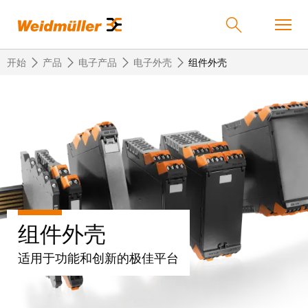
开始
产品
电子产品
电子外壳
组件外壳
返
返
返
返
返
产品
回
回
回
回
回
产
解
服
公
魏
解决方案
品
决
务
司
德
方
米
案
勒
联
定
我
服务
组件外壳
在
接
制
们
中
技
化
的
联
适用于功能和创新的极佳平台
公司
术
产
公
国
接
品
司
技
中
接
术