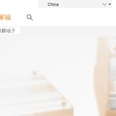
家福
麒麟端子