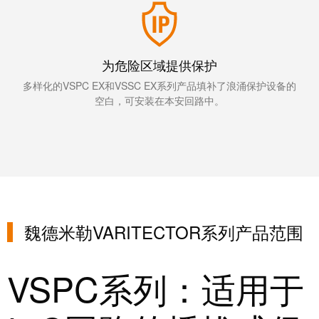
统
与
务
和
证
配
魏
书
件
德
为危险区域提供保护
我
米
预
多样化的VSPC EX和VSSC EX系列产品填补了浪涌保护设备的
们
勒
空白，可安装在本安回路中。
制
的
WMC
线
管
软
缆、
理
件
网
层
络
跳
技
线
市
术
魏德米勒VARITECTOR系列产品范围
和
场
支
电
和
持
缆
VSPC系列：适用于
行
工
业
PLC/DCS
程