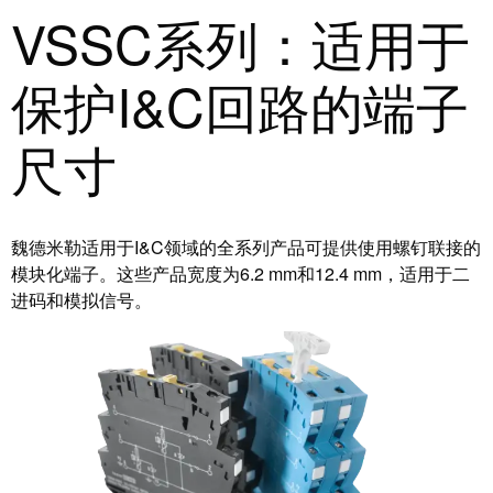
块
稿
VSSC系列：适用于
和
固
公
保护I&C回路的端子
态
司
继
新
尺寸
电
闻
器
可
模
持
魏德米勒适用于I&C领域的全系列产品可提供使用螺钉联接的
拟
续
模块化端子。这些产品宽度为6.2 mm和12.4 mm，适用于二
信
发
进码和模拟信号。
号
展
处
的
理
里
程
电
碑：
源
魏
德
电