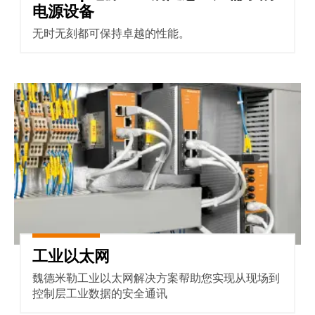
软件
电源设备
下一代
无时无刻都可保持卓越的性能。
数字化
工程软
件设计
——直
观、简
便、快
工业以太网
速
创
新
产
品
为您
的行
业提
供实
用的
工业以太网
创新
联接
技
魏德米勒工业以太网解决方案帮助您实现从现场到
术。
控制层工业数据的安全通讯
魏德
米勒