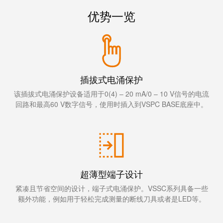
线
付
心
电
盒
优势一览
服
行
系
人
务
业
统
力
及
资
单
组
源
对
咨
件
以
插拔式电涌保护
询
合
太
和
该插拔式电涌保护设备适用于0(4) – 20 mA/0 – 10 V信号的电流
非
规
网
回路和最高60 V数字信号，使用时插入到VSPC BASE底座中。
工
接
全
程
触
球
设
式
分
计
联
布
接
联
超薄型端子设计
管
接
进
紧凑且节省空间的设计，端子式电涌保护。VSSC系列具备一些
理
咨
线
额外功能，例如用于轻松完成测量的断线刀具或者是LED等。
信
询
系
息
服