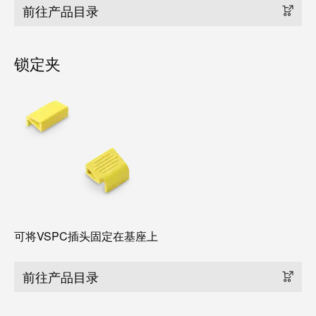
力
机
前往产品目录
战
工
“疫”，
业
同
锁定夹
照
心
明
守
“沪”
多
装
措
配
并
服
举
务
保
调
供
可将VSPC插头固定在基座上
整
货，
和
防
前往产品目录
装
疫
配
生