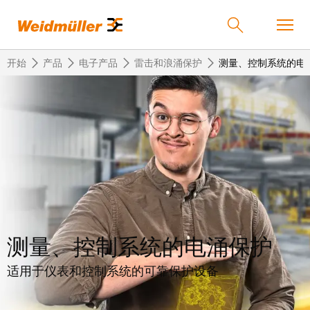
开始
产品
电子产品
雷击和浪涌保护
测量、控制系统的电
返
返
返
返
返
产品
回
回
回
回
回
产
解
服
公
魏
解决方案
品
决
务
司
德
方
米
案
勒
联
定
我
服务
在
接
制
们
测量、控制系统的电涌保护
中
技
化
的
联
公司
术
产
公
国
适用于仪表和控制系统的可靠保护设备
接
品
司
技
中
接
术