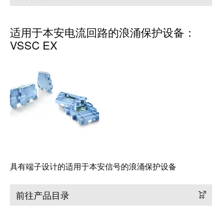
工
投
具
资
适用于本安电流回路的浪涌保护设备：
入
测
VSSC EX
股
量
魏
及
德
监
米
控
勒
系
统
魏
德
自
米
动
勒
机
具有端子设计的适用于本安信号的浪涌保护设备
再
器
度
学
前往产品目录
斩
习
获