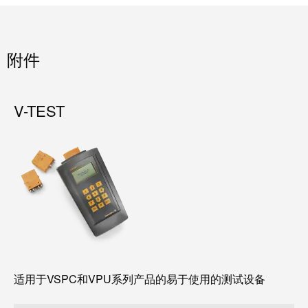
证
工
行
具
业
附件
新
自
闻
动
化
V-TEST
新
机
闻
器
联
系
软
人
件
本
标
土
记
新
号
闻
适用于VSPC和VPU系列产品的易于使用的测试设备
打
戮
印