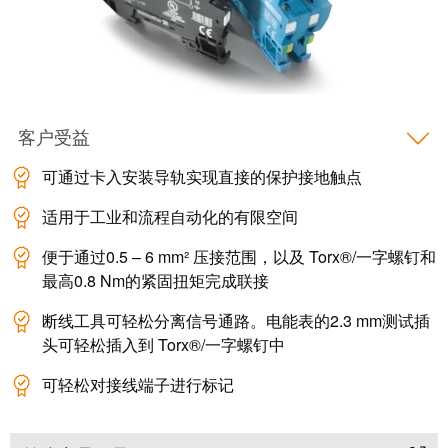
米
子
勒
外
荣
壳
膺
雷
EcoVadis
客户受益
击
金
和
奖
可通过卡入安装导轨实现直接的保护接地触点
浪
回
适用于工业和流程自动化的有限空间
涌
望
保
便于通过0.5 – 6 mm² 压接范围，以及 Torx®/一字螺钉和
2021：
护
最高0.8 Nm的紧固扭矩完成联接
魏
现
德
断线工具可轻松分离信号通路。电能表的2.3 mm测试插
场
米
头可轻松插入到 Torx®/一字螺钉中
总
勒
可轻松对接线端子进行标记
线
成
分
绩
线