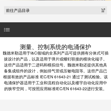
魏德米勒在中国
国
线
装
公
公
端
配
司
SNAP
前往产品目录
司
子
端
简
IN
麒麟全家福
介
子
介
鼠
接
绍
条
笼
插
我
麒麟端子
联
营
件
调
们
接
简介
销
整
的
测量、控制系统的电涌保护
PCB
网
和
责
PUSH
魏德米勒适用于I&C领域的全系列产品可提供拥有分体式可插
接
络
装
任
IN
魏德米勒VARITECTOR系列产品范围
拔设计的产品，以及适用于弹片或螺钉联接的模块化端子。
插
配
直
这些产品适用于二进码和模拟信号。魏德米勒还提供其他具
件
魏
接
备集成组件的设计，例如排气管或压敏电阻等。这些产品已
插
完善的产品搭配
和
德
根据有效的产品标准 IEC/EN 61643-21 通过了测试检验。该
线
式
PCB
米
电涌保护器适用于工业和流程自动化以及楼宇自动化应用中
盒
联
端
勒
服务
的狭窄空间，可按照应用标准IEC/EN 61643-22进行安装。
接
子
快
培
速
训
直
下载
接
交
中
流