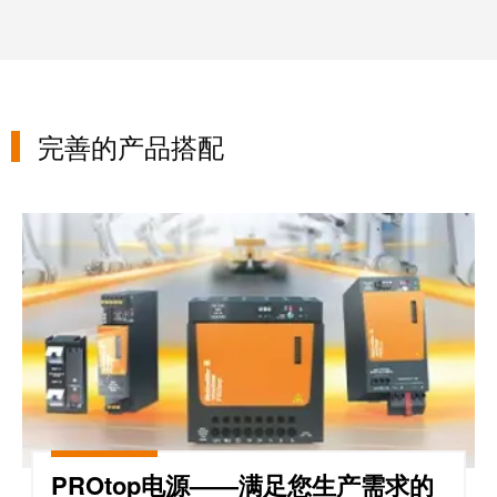
接
产
线
两
盒
不
误
定
完善的产品搭配
制
电
缆
PROtop电源——满足您生产
装
配
件
魏德
米勒
WMC
PROtop电源——满足您生产需求的