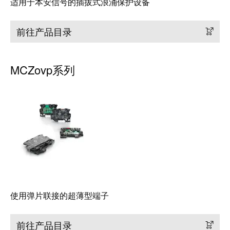
适用于本安信号的插拔式浪涌保护设备
工
接
业
技
前往产品目录
以
术
太
荣
网
获
MCZovp系列
2022
触
年
摸
德
屏
国
创
工
新
程
奖
设
计
Joachim
和
Herz
可
使用弹片联接的超薄型端子
基
视
金
化
前往产品目录
会