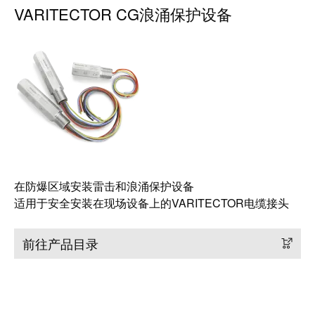
远
EcoVadis
VARITECTOR CG浪涌保护设备
程
金
访
奖
问
——
和
可
云
持
端
续
服
发
务
展
领
先
在防爆区域安装雷击和浪涌保护设备
工
适用于安全安装在现场设备上的VARITECTOR电缆接头
地
作
位
场
获
前往产品目录
所
官
和
方
附
认
件