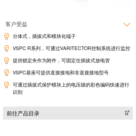
动
预
FieldPower®
览
电
全
源
客户受益
球
分
展
分体式，插拔式和模块化端子
配
会
器
VSPC R系列，可通过VARITECTOR控制系统进行监控
和
活
提供锁定夹作为附件，可固定住插拔式放电管
动
电
VSPC基座可提供直接接地和非直接接地型号
子
数
可通过插拔式保护模块上的电压级的彩色编码快速进行
产
字
识别
品
体
验
继
前往产品目录
电
器
新
模
闻