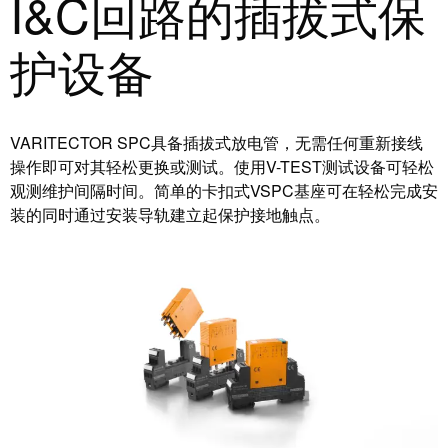
I&C回路的插拔式保
系
分
设
统
销
计
护设备
布
渠
数
线
道
据
和
迁
IIoT
技
VARITECTOR SPC具备插拔式放电管，无需任何重新接线
移
合
术
操作即可对其轻松更换或测试。使用V-TEST测试设备可轻松
解
作
产
观测维护间隔时间。简单的卡扣式VSPC基座可在轻松完成安
决
伙
品
装的同时通过安装导轨建立起保护接地触点。
方
伴
目
案
网
录
络
服
维
务
修
调
和
展
试
备
会
接
件
和
口
活