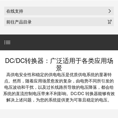
魏德米勒在中国
国
线
装
公
公
端
配
司
SNAP
在线支持
司
子
端
简
IN
麒麟全家福
前往产品目录
介
子
介
鼠
接
绍
条
笼
插
我
麒麟端子
联
营
件
调
们
接
销
整
的
PCB
网
和
责
PUSH
产品范围
接
DC/DC转换器：广泛适用于各类应用场
络
装
任
IN
插
景
配
直
件
魏
附件
高供电安全性和稳定的供电电压是优质供电系统的显著特
接
插
和
德
点。然而，随着应用场景愈发的复杂，由电势不同所引发的
线
式
PCB
米
电压波动和干扰，以及过长线路所导致的电压降落，都会给
盒
在线支持
联
端
勒
系统的直流控制电压带来不利影响。DC/DC 转换器能够有效
接
子
快
培
解决上述问题，为您的系统提供更为可靠且稳定的电压。
服务
速
训
直
接
交
中
流