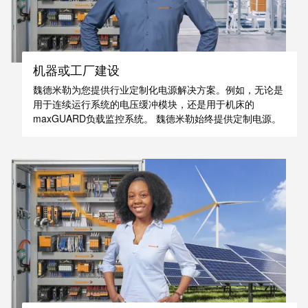
接
产
线
两
盒
不
误
机器或工厂建设
定
制
魏德米勒为您提供行业定制化电源解决方案。例如，无论是
用于连续运行系统的电压缓冲模块，还是用于机床的
电
maxGUARD负载监控系统。 魏德米勒始终提供定制电源。
缆
装
配
件
魏德
米勒
WMC