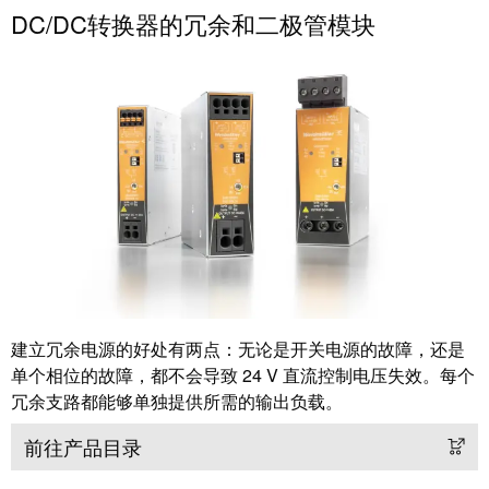
DC/DC转换器的冗余和二极管模块
动
预
FieldPower®
览
电
全
源
球
分
展
配
会
器
和
活
动
电
子
数
产
字
品
体
建立冗余电源的好处有两点：无论是开关电源的故障，还是
验
单个相位的故障，都不会导致 24 V 直流控制电压失效。每个
继
冗余支路都能够单独提供所需的输出负载。
电
器
前往产品目录
新
模
闻