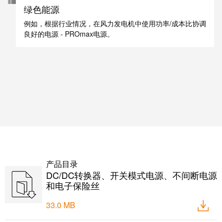
软件
绿色能源
下一代
数字化
例如，根据行业情况，在风力发电机中使用功率/成本比协调
工程软
良好的电源 - PROmax电源。
件设计
——直
观、简
便、快
速
创
新
产
品
为您
的行
业提
供实
产品目录
用的
DC/DC转换器、开关模式电源、不间断电源
创新
和电子保险丝
联接
技
术。
33.0 MB
魏德
米勒