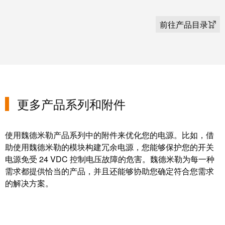
系
分
设
统
销
计
前往产品目录
布
渠
数
线
道
据
和
迁
IIoT
技
移
合
术
解
作
产
更多产品系列和附件
决
伙
品
方
伴
目
案
网
录
使用魏德米勒产品系列中的附件来优化您的电源。比如，借
络
助使用魏德米勒的模块构建冗余电源，您能够保护您的开关
服
维
电源免受 24 VDC 控制电压故障的危害。魏德米勒为每一种
务
修
需求都提供恰当的产品，并且还能够协助您确定符合您需求
调
和
展
的解决方案。
试
备
会
接
件
和
口
活