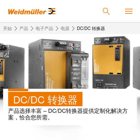
开始
产品
电子产品
电源
DC/DC 转换器
返
返
返
返
返
产品
回
回
回
回
回
产
解
服
公
魏
解决方案
品
决
务
司
德
方
米
DC/DC 转换器
案
勒
联
定
我
服务
在
接
制
们
产品选择丰富 – DC/DC转换器提供定制化解决方
中
技
化
的
联
案，恰合您所需。
公司
术
产
公
国
接
品
司
技
中
接
术