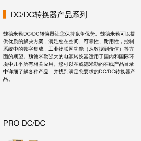
线
付
心
应用
电
盒
服
行
DC/DC转换器产品系列
系
人
务
业
联系 | 咨询
统
力
及
资
单
魏德米勒DC/DC转换器让您保持竞争优势。魏德米勒可以提
组
源
对
供优质的解决方案，满足您在空间、可靠性、耐用性，控制
咨
件
系统中的数字集成，工业物联网功能（从数据到价值）等方
以
询
合
面的期望。魏德米勒强大的电源转换器适用于国内和国际环
太
和
非
规
境中几乎所有相关应用。您可以在魏德米勒的在线产品目录
网
工
接
中详细了解各种产品，并找到满足您要求的DC/DC转换器产
全
程
触
品。
球
设
式
分
计
联
布
接
联
管
接
进
PRO DC/DC
理
咨
线
信
询
系
息
服