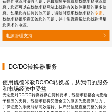
在操作电源时没有问题，并且始终掌握最新魏德米勒电源信
米
子
息，您还可以在魏德米勒网站上找到有关软件更新的更多信
勒
外
息。如果您有任何其他问题，请随时联系魏德米勒的
专家
。
荣
壳
魏德米勒很乐意回答您的问题，并非常愿意帮助您找到满足
膺
您需求的电源。
雷
EcoVadis
电源管理支持
击
金
和
奖
浪
回
涌
望
保
DC/DC转换器服务
2021：
护
魏
现
德
使用魏德米勒DC/DC转换器，从我们的服务
场
米
和市场经验中受益
总
勒
无论您对DC/DC转换器存在何种要求，魏德米勒都会向您给
线
成
予相应的支持。魏德米勒将凭借全面的服务为您提供助力，
分
绩
并保证您的系统能够高效运转。从产品信息直至完整的解决
线