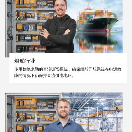
力
机
战
工
“疫”，
业
同
照
心
明
守
“沪”
多
船舶行业
装
措
配
使用魏德米勒的直流UPS系统，确保船舶导航系统在电源故
并
障的情况下仍保持直流供电电压。
服
举
务
保
调
供
整
货，
和
防
装
疫
配
生