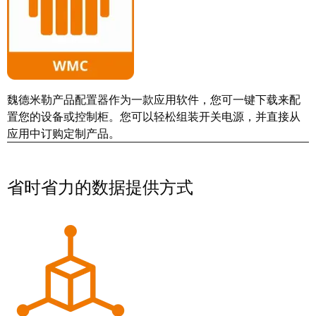
工
投
具
资
入
测
股
量
魏
及
魏德米勒产品配置器作为一款应用软件，您可一键下载来配
德
监
置您的设备或控制柜。您可以轻松组装开关电源，并直接从
米
控
应用中订购定制产品。
勒
系
统
魏
省时省力的数据提供方式
德
自
米
动
勒
机
再
器
度
学
斩
习
获