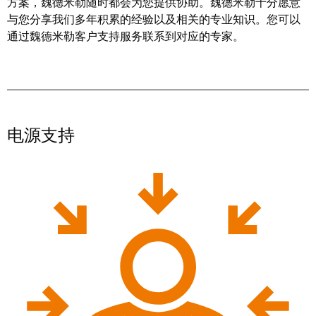
卓
方案，魏德米勒随时都会为您提供协助。魏德米勒十分愿意
盒
著，
与您分享我们多年积累的经验以及相关的专业知识。您可以
通过魏德米勒客户支持服务联系到对应的专家。
销
售
自
额
动
达
化
9.6
和
亿
电源支持
软
欧
件
元
控
魏
制
德
器
米
勒
I/O
SNAP
系
IN
统
联