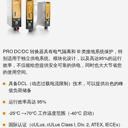
统
与
务
和
证
配
魏
书
件
德
我
米
预
们
勒
制
的
WMC
线
PRO DC/DC 转换器具有电气隔离和 III 类接地系统保护，特
管
软
缆、
别适用于独立供电系统。模块化设计，以及高达95%的运行
理
件
网
效率，不仅能给您提供安全可靠的供电，同时也大大节省您
层
络
的使用空间。
跳
技
具备DCL（动态过载电流限制）技术，可以提供出色的峰
线
市
术
值负荷储备
和
场
支
电
运行效率高达 95%
和
持
缆
行
-25°C ~+70°C 工作温度范围（-40°C 启动）
工
业
PLC/DCS
程
国际认证（cULus, cULus Class I, Div. 2, ATEX, IECEx）