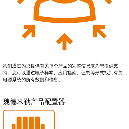
工
接
业
技
以
术
太
荣
网
获
2022
触
年
摸
德
屏
国
我们通过为您提供有关每个产品的完整信息来为您提供支
创
工
持。您可以通过电子样本、应用指南、证书等形式找到有关
新
程
电源系统的所有数据和信息。
奖
设
计
Joachim
魏德米勒产品配置器
和
Herz
可
基
视
金
化
会