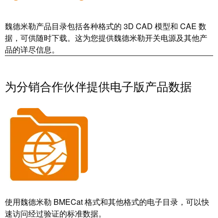
远
EcoVadis
程
金
访
魏德米勒产品目录包括各种格式的 3D CAD 模型和 CAE 数
奖
问
据，可供随时下载。这为您提供魏德米勒开关电源及其他产
——
品的详尽信息。
和
可
云
持
端
续
为分销合作伙伴提供电子版产品数据
服
发
务
展
领
先
工
地
作
位
场
获
所
官
和
方
附
使用魏德米勒 BMECat 格式和其他格式的电子目录，可以快
认
件
速访问经过验证的标准数据。