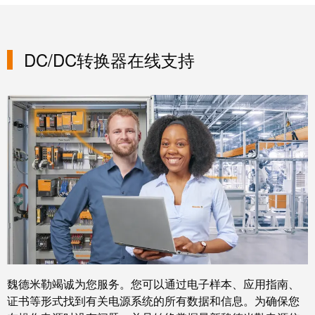
块
稿
和
固
公
DC/DC转换器在线支持
态
司
继
新
电
闻
器
可
模
持
拟
续
信
发
号
展
处
的
理
里
程
电
碑：
源
魏德米勒竭诚为您服务。您可以通过电子样本、应用指南、
魏
证书等形式找到有关电源系统的所有数据和信息。为确保您
德
电