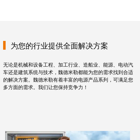
证
工
行
具
业
新
自
闻
动
为您的行业提供全面解决方案
化
新
机
闻
器
无论是机械和设备工程、加工行业、造船业、能源、电动汽
联
车还是建筑系统与技术，魏德米勒都能为您的需求找到合适
系
软
的解决方案。魏德米勒有着丰富的电源产品系列，可满足您
人
件
多方面的需求。我们让您保持竞争力！
本
标
土
记
新
号
闻
打
戮
印