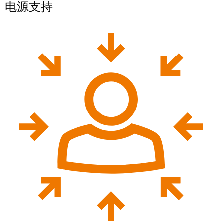
电源支持
工
投
具
资
入
测
股
量
魏
及
德
监
米
控
勒
系
统
魏
德
自
米
动
勒
机
再
器
度
学
斩
习
获