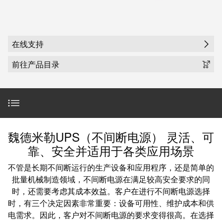
魏德米勒在中国
国
线
装
公
公
端
配
司
SNAP
司
子
端
简
IN
麒麟全家福
介
子
介
鼠
在线支持
接
绍
条
笼
插
我
麒麟端子
前往产品目录
联
营
件
调
们
接
销
整
的
PCB
网
和
责
PUSH
接
络
装
任
IN
插
配
直
产品范围
魏德米勒UPS（不间断电源） 灵活、可
件
魏
接
插
靠、安全并适用于各类应用场景
和
德
线
式
附件
PCB
米
盒
不管是长期不间断运行的生产设备和应用程序，还是简单的
联
端
勒
批量机械制造领域，不间断电源在满足较高安全要求的同
接
子
快
培
在线支持
时，还需要考虑其成本效益。客户在进行不间断电源选择
速
训
直
时，有三个决定因素非常重要：设备可用性、维护成本和供
接
交
中
流
电需求。因此，客户对不间断电源的要求变得很高。在选择