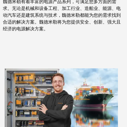
魏德米勒有着丰富的电源产品系列，可满足您多方面的需
接
产
求。无论是机械和设备工程、加工行业、造船业、能源、电
线
两
动汽车还是建筑系统与技术，魏德米勒都能为您的需求找到
盒
不
合适的解决方案。魏德米勒将为您提供安全、创新、强大且
误
经济的电源解决方案。
定
制
电
缆
装
配
件
魏德
米勒
WMC