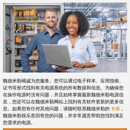
卓
盒
著，
销
售
自
额
动
达
化
9.6
和
亿
软
欧
件
元
控
魏
魏德米勒竭诚为您服务。您可以通过电子样本、应用指南、
制
德
证书等形式找到有关电源系统的所有数据和信息。为确保您
器
在操作电源时没有问题，并且始终掌握最新魏德米勒电源信
米
息，您还可以在魏德米勒网站上找到有关软件更新的更多信
勒
I/O
息。如果您有任何其他问题，请随时联系魏德米勒的
专家
。
SNAP
系
魏德米勒很乐意回答您的问题，并非常愿意帮助您找到满足
IN
统
您需求的电源。
联