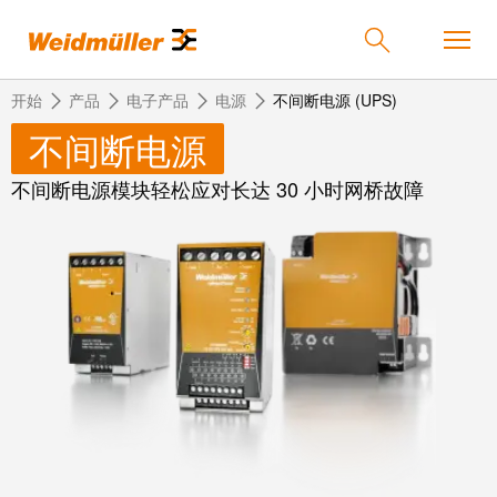
开始
产品
电子产品
电源
不间断电源 (UPS)
不间断电源
不间断电源模块轻松应对长达 30 小时网桥故障
返
返
返
返
返
产品
回
回
回
回
回
产
解
服
公
魏
解决方案
品
决
务
司
德
方
米
案
勒
联
定
我
服务
在
接
制
们
中
技
化
的
联
公司
术
产
公
国
接
品
司
技
中
接
术