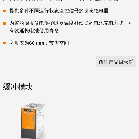
统
与
务
和
提供多种不同运行状态监控信号的状态继电器
证
配
魏
书
内置的深度放电保护以及温度补偿式的电池充电方式，可
件
德
有效延长电池使用寿命
我
米
预
们
勒
宽度仅为66 mm，节省空间
制
的
WMC
线
管
软
缆、
前往产品目录
理
件
网
层
络
缓冲模块
跳
技
线
市
术
和
场
支
电
和
持
缆
行
工
业
PLC/DCS
程