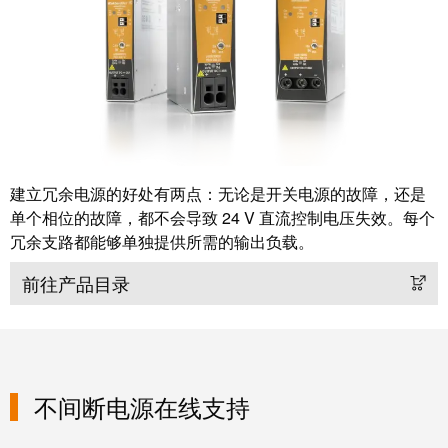
米
子
勒
外
荣
壳
膺
雷
EcoVadis
击
金
和
奖
浪
建立冗余电源的好处有两点：无论是开关电源的故障，还是
回
单个相位的故障，都不会导致 24 V 直流控制电压失效。每个
涌
望
冗余支路都能够单独提供所需的输出负载。
保
2021：
护
前往产品目录
魏
现
德
场
米
总
勒
线
成
不间断电源在线支持
分
绩
线