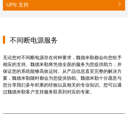
工
接
UPS 支持
业
技
以
术
太
荣
网
获
不间断电源服务
2022
触
年
摸
德
无论您对不间断电源存在何种要求，魏德米勒都会向您给予
屏
国
相应的支持。魏德米勒将凭借全面的服务为您提供助力，并
创
工
保证您的系统能够高效运转。从产品信息直至完整的解决方
新
案，魏德米勒随时都会为您提供协助。魏德米勒十分愿意与
程
奖
您分享我们多年积累的经验以及相关的专业知识。您可以通
设
过魏德米勒客户支持服务联系到对应的专家。
计
Joachim
和
Herz
可
基
视
金
化
会