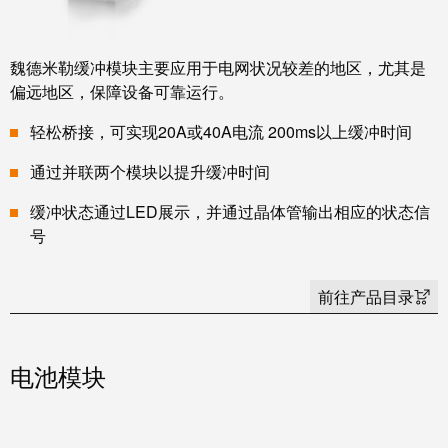
系
分
设
统
销
计
布
渠
数
魏德米勒缓冲模块主要应用于电网状况较差的地区，尤其是
线
道
据
偏远地区，保障设备可靠运行。
和
迁
IIoT
轻松桥接，可实现20A或40A电流 200ms以上缓冲时间
技
移
合
术
通过并联两个模块以提升缓冲时间
解
作
产
决
伙
品
缓冲状态通过LED展示，并通过晶体管输出相应的状态信
方
伴
号
目
案
网
录
络
前往产品目录
服
维
务
修
调
和
展
电池模块
试
备
会
接
件
和
口
活