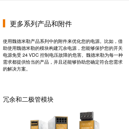
块
稿
和
固
公
更多系列产品和附件
态
司
继
新
电
闻
使用魏德米勒产品系列中的附件来优化您的电源。比如，借
器
助使用魏德米勒的模块构建冗余电源，您能够保护您的开关
可
电源免受 24 VDC 控制电压故障的危害。魏德米勒为每一种
模
持
需求都提供恰当的产品，并且还能够协助您确定符合您需求
拟
续
的解决方案。
信
发
号
展
处
的
理
里
冗余和二极管模块
程
电
碑：
源
魏
德
电