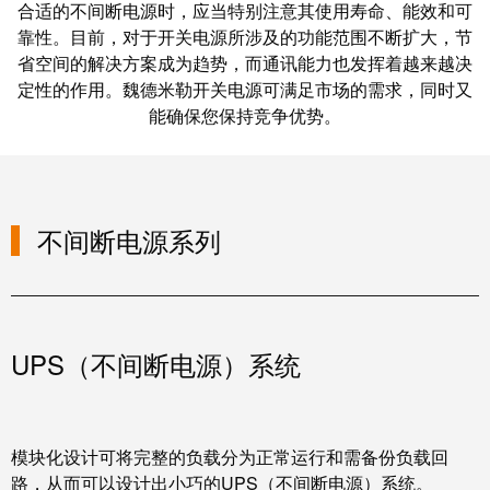
服务
线
付
心
合适的不间断电源时，应当特别注意其使用寿命、能效和可
电
盒
靠性。目前，对于开关电源所涉及的功能范围不断扩大，节
服
行
系
人
应用
省空间的解决方案成为趋势，而通讯能力也发挥着越来越决
务
业
统
力
定性的作用。魏德米勒开关电源可满足市场的需求，同时又
及
资
单
能确保您保持竞争优势。
下载
组
源
对
咨
件
以
询
合
商务咨询
太
和
非
规
网
工
不间断电源系列
接
全
程
触
球
设
式
分
计
联
布
接
UPS（不间断电源）系统
联
管
接
进
理
咨
线
信
询
模块化设计可将完整的负载分为正常运行和需备份负载回
系
息
服
路，从而可以设计出小巧的UPS（不间断电源）系统。