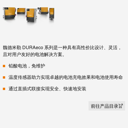
动
预
FieldPower®
览
电
全
源
球
分
展
配
会
器
和
魏德米勒 DURAeco 系列是一种具有高性价比设计、灵活，
且对用户友好的电池解决方案。
活
动
电
铅酸电池，免维护
子
数
温度传感器助力实现卓越的电池充电效果和电池使用寿命
产
字
品
通过直插式联接实现安全、快速地安装
体
验
继
前往产品目录
电
器
新
模
闻