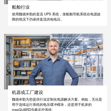
软件
船舶行业
下一代
数字化
使用魏德米勒的直流 UPS 系统，使船舶导航系统在电源故
工程软
障的情况下仍保持直流供电电压。
件设计
——直
观、简
便、快
速
创
新
产
品
为您
的行
业提
供实
用的
创新
机器或工厂建设
联接
技
魏德米勒为您提供行业定制化电源解决方案。例如，无论是
术。
用于连续运行系统的电压缓冲模块，还是用于机床的
魏德
米勒
maxGUARD负载监控系统。