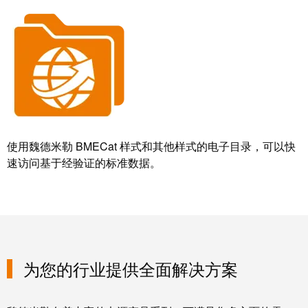
力
机
战
工
“疫”，
业
同
照
心
明
守
“沪”
多
装
使用魏德米勒 BMECat 样式和其他样式的电子目录，可以快
措
配
速访问基于经验证的标准数据。
并
服
举
务
保
调
供
整
货，
和
防
为您的行业提供全面解决方案
装
疫
配
生