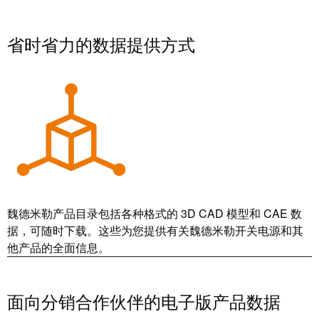
证
工
行
省时省力的数据提供方式
具
业
新
自
闻
动
化
新
机
闻
器
联
系
软
人
件
魏德米勒产品目录包括各种格式的 3D CAD 模型和 CAE 数
本
标
据，可随时下载。这些为您提供有关魏德米勒开关电源和其
土
记
他产品的全面信息。
新
号
闻
打
面向分销合作伙伴的电子版产品数据
戮
印