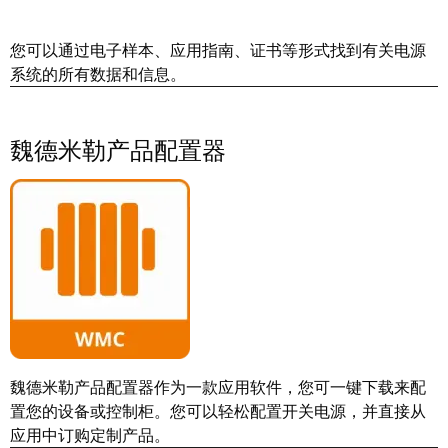
远
EcoVadis
程
金
您可以通过电子样本、应用指南、证书等形式找到有关电源
访
奖
系统的所有数据和信息。
问
——
和
可
云
持
魏德米勒产品配置器
端
续
服
发
务
展
领
先
工
地
作
位
场
获
所
官
和
魏德米勒产品配置器作为一款应用软件，您可一键下载来配
方
置您的设备或控制柜。您可以轻松配置开关电源，并直接从
附
认
应用中订购定制产品。
件