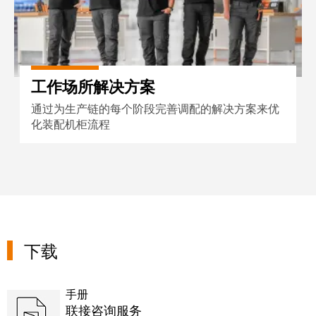
远
EcoVadis
程
金
访
奖
问
——
和
可
工作场所解决方案
云
持
端
通过为生产链的每个阶段完善调配的解决方案来优
续
化装配机柜流程
服
发
务
展
领
先
工
地
作
位
场
获
下载
所
官
和
方
附
手册
认
件
联接咨询服务