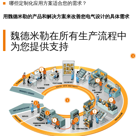
块
哪些定制化应用方案适合您的需求？
稿
和
用魏德米勒的产品和解决方案来改善您电气设计的具体需求
固
公
态
司
魏德米勒在所有生产流程中
继
新
电
闻
为您提供支持
器
可
模
持
拟
续
信
发
号
展
处
的
理
里
程
电
碑：
源
魏
德
电