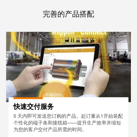
卓
盒
著，
完善的产品搭配
销
售
自
额
快速交付服务
动
达
化
9.6
和
亿
软
欧
件
元
控
魏
制
德
器
米
快速交付服务
勒
I/O
5 天内即可发送您订购的产品。起订量从1开始装配
SNAP
系
个性化的端子条和接线箱——提升生产效率并缩短
IN
统
为您的客户交付产品所需的时间。
联