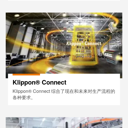
工
接
业
技
Klippon® Connect
以
术
太
荣
网
获
2022
触
年
摸
德
屏
国
创
工
新
程
Klippon® Connect
奖
设
Klippon® Connect 综合了现在和未来对生产流程的
计
Joachim
各种要求。
和
Herz
可
基
视
金
FieldPower®
化
会