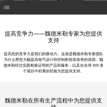
魏德米勒在中国
国
线
装
公
公
端
配
司
SNAP
司
子
端
简
IN
麒麟全家福
介
子
介
联接咨询
鼠
接
绍
条
笼
插
我
麒麟端子
提高竞争力——魏德米勒专家为您提供
联
魏德米勒咨询组合
营
件
调
们
支持
接
销
整
的
PCB
网
和
责
为设备和机柜制造商提供专业建议
PUSH
接
提高您的竞争力是我们的驱动力。这就是魏德米勒专家团队
络
装
任
IN
插
为什么帮您大幅提高电气设计和控制柜组装效率的原因。魏
配
直
装配机柜的效率
德米勒经过实践检验证明的产品和服务，以及在全球 300 多
件
魏
接
插
个项目中积累的经验为您提供支持。
和
德
线
式
PCB
米
卓越的电气设计
盒
联
端
勒
接
子
快
培
魏德米勒在所有生产流程中为您提供支持
速
训
直
魏德米勒在所有生产流程中为您提供支
接
交
中
流
持