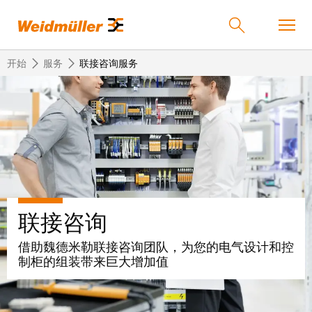
开始
服务
联接咨询服务
返
返
返
返
返
产品
回
回
回
回
回
产
解
服
公
魏
解决方案
品
决
务
司
德
方
米
联接咨询
案
勒
联
定
我
服务
在
接
制
们
借助魏德米勒联接咨询团队，为您的电气设计和控
中
技
化
的
联
制柜的组装带来巨大增加值
公司
术
产
公
国
接
品
司
技
中
接
术