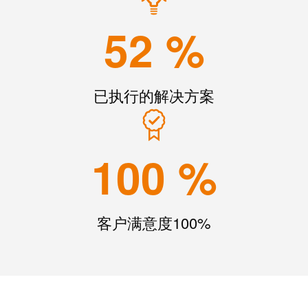
统
与
务
和
52
%
证
配
魏
书
件
德
我
米
预
们
勒
已执行的解决方案
制
的
WMC
线
管
软
缆、
理
件
网
100
%
层
络
跳
技
线
市
术
客户满意度100%
和
场
支
电
和
持
缆
行
工
业
PLC/DCS
程