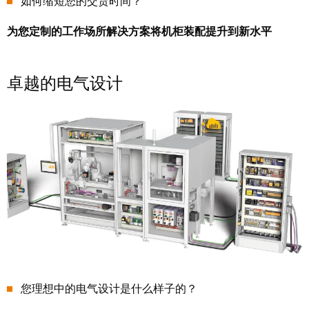
如何缩短您的交货时间？
动
预
FieldPower®
览
为您定制的工作场所解决方案将机柜装配提升到新水平
电
全
源
球
分
展
卓越的电气设计
配
会
器
和
活
动
电
子
数
产
字
品
体
验
继
电
器
新
您理想中的电气设计是什么样子的？
模
闻