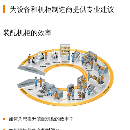
系
分
设
统
为设备和机柜制造商提供专业建议
销
计
布
渠
数
线
道
据
和
装配机柜的效率
迁
IIoT
技
移
合
术
解
作
产
决
伙
品
方
伴
目
案
网
录
络
服
维
务
修
调
和
展
试
备
会
接
件
如何为您提升装配机柜的效率？
和
口
活