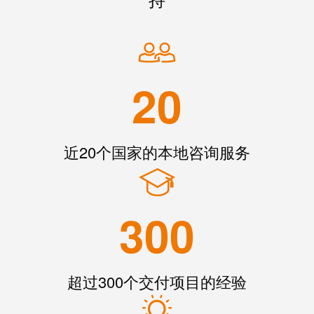
线
完善的产品搭配
付
心
电
盒
服
行
系
人
下载
务
业
统
力
及
资
单
20
组
源
对
咨
件
以
询
合
太
和
非
规
网
工
近20个国家的本地咨询服务
接
全
程
触
球
设
式
分
计
联
300
布
接
联
管
接
进
理
咨
线
超过300个交付项目的经验
信
询
系
息
服