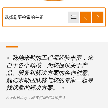
米
子
勒
外
荣
选择您要检索的主题
壳
膺
卓越的标注化电气设计
雷
EcoVadis
击
机柜的装配效率——数字化规划
金
和
奖
机柜的装配效率——过程自动化
浪
机柜的装配效率——过程优化
回
涌
魏德米勒的工程师经验丰富，来
望
机柜的装配效率——厂房中的加工过程
保
自于各个领域，为您提供关于产
2021：
护
卓越的电气设计——优化功能区域
魏
品、服务和解决方案的各种创意。
机柜的装配效率——启动
现
德
魏德米勒团队将与您的专家一起寻
场
米
卓越的电气设计——功能扩展
找优质的解决方案。
总
勒
卓越的电气设计——启动和服务
线
成
Frank Polley，联接咨询团队负责人
资深专家为您提供额外的多元化服务
分
绩
线