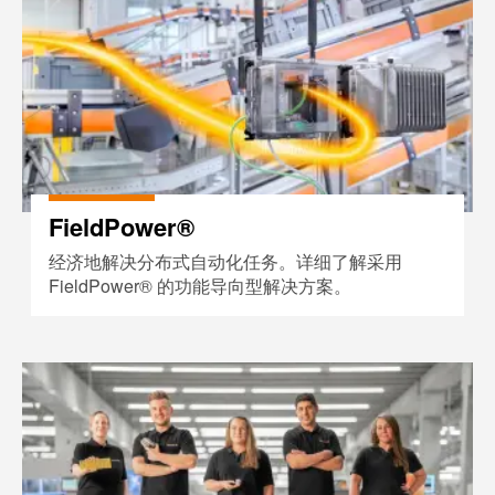
工
投
具
资
入
测
股
量
魏
及
德
监
米
控
FieldPower®
勒
系
统
经济地解决分布式自动化任务。详细了解采用
魏
FieldPower® 的功能导向型解决方案。
德
自
米
动
勒
机
工作场所解决方案
再
器
度
学
斩
习
获