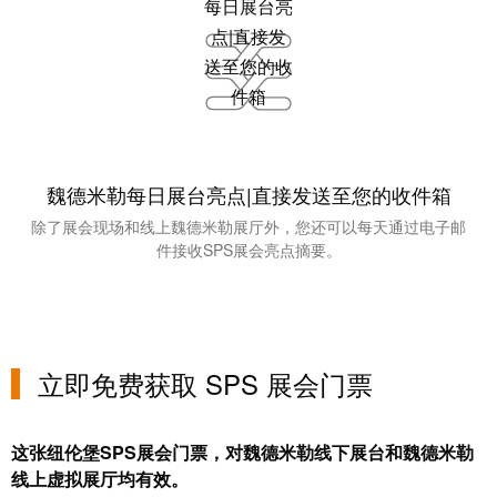
块
稿
和
固
公
态
司
继
新
电
闻
器
魏德米勒每日展台亮点|直接发送至您的收件箱
可
模
持
除了展会现场和线上魏德米勒展厅外，您还可以每天通过电子邮
件接收SPS展会亮点摘要。
拟
续
信
发
号
展
处
的
理
里
立即免费获取 SPS 展会门票
程
电
碑：
源
这张纽伦堡SPS展会门票，对魏德米勒线下展台和魏德米勒
魏
线上虚拟展厅均有效。
德
电