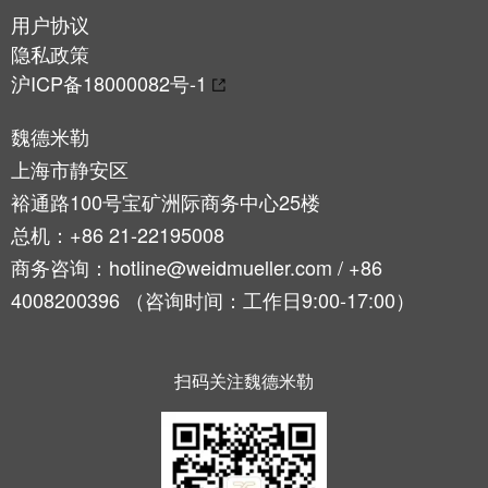
工
接
用户协议
业
技
隐私政策
以
术
沪ICP备18000082号-1
太
荣
网
获
魏德米勒
2022
触
上海市静安区
年
摸
裕通路100号宝矿洲际商务中心25楼
德
屏
总机：+86 21-22195008
国
创
商务咨询：hotline@weidmueller.com / +86
工
新
程
4008200396 （咨询时间：工作日9:00-17:00）
奖
设
计
Joachim
扫码关注魏德米勒
和
Herz
可
基
视
金
化
会