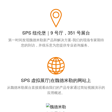
动
预
FieldPower®
览
电
全
源
球
分
展
配
SPS 纽伦堡｜9 号厅，351 号展台
会
器
第一时间发现魏德米勒新产品和解决方案-我们的现场专家期待
和
您的到访，并很乐意为您提供专业咨询服务。
活
动
电
子
数
产
字
品
体
SPS 虚拟展厅|在魏德米勒的网站上
验
继
从魏德米勒展台直接观看由我们的产品专家通过简短视频演示的
应用概述。
电
器
新
模
闻