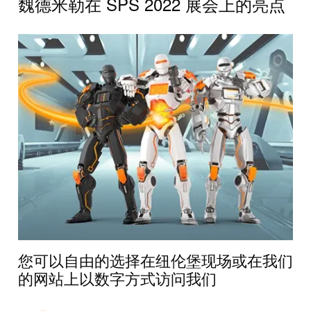
线
魏德米勒在 SPS 2022 展会上的亮点
付
心
电
立即注册
盒
服
行
系
人
务
业
获取免费 SPS 门票
统
力
及
资
单
组
源
对
咨
件
以
询
合
太
和
非
规
网
工
接
全
程
触
球
设
式
分
计
联
布
接
联
管
接
进
您可以自由的选择在纽伦堡现场或在我们
理
咨
线
的网站上以数字方式访问我们
信
询
系
息
服