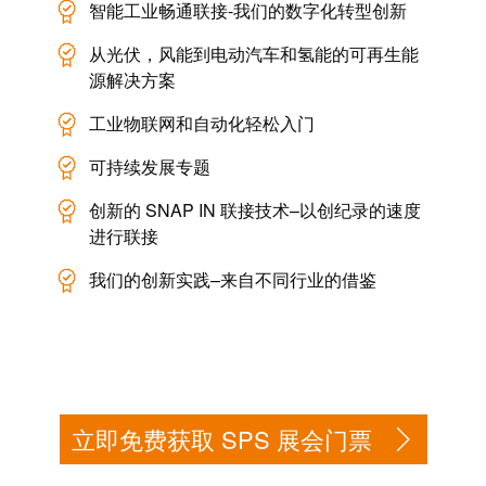
统
智能工业畅通联接-我们的数字化转型创新
与
务
和
证
配
从光伏，风能到电动汽车和氢能的可再生能
魏
书
源解决方案
件
德
我
米
工业物联网和自动化轻松入门
预
们
勒
制
可持续发展专题
的
WMC
线
管
软
创新的 SNAP IN 联接技术–以创纪录的速度
缆、
理
件
进行联接
网
层
络
我们的创新实践–来自不同行业的借鉴
跳
技
线
市
术
和
场
支
电
和
持
缆
行
立即免费获取 SPS 展会门票
工
业
PLC/DCS
程