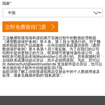
卓
国家
盒
著，
销
售
自
额
立即免费获得门票
动
达
化
9.6
工业畅通联接现场和虚拟展厅实施过程中的数据处理根据
和
《通用数据保护条例》第 6 条。第 1 段 b 项执行的。对于魏
亿
德米勒提供的产品或服务，任何后续联系或通信按照《通用
软
欧
数据保护条例》第 6 条第 1 段 f 项实施。为了在我们的公司
结构中提供更独立的方法，联系细节将被传递给该公司。这
件
元
种联系可能是由本地Weidmüller公司进行的。您有权随时对
后续联系或通信提出异议，而不必指明原因。为此，您可以
控
向 datenschutz@weidmueller.de 发送邮件提出异议，也可以
魏
单击相应电子邮件中的链接取消订阅。
制
德
如欲详细了解工业联接虚拟商品交易会中的个人数据用途及
器
处理，请参见魏德米勒的“隐私政策”。
米
勒
I/O
SNAP
系
IN
统
联