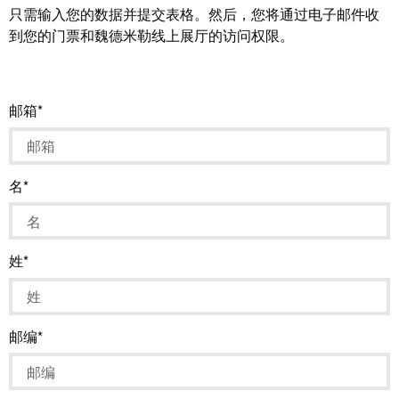
米
只需输入您的数据并提交表格。然后，您将通过电子邮件收
子
到您的门票和魏德米勒线上展厅的访问权限。
勒
外
荣
壳
膺
雷
EcoVadis
邮箱
击
金
和
奖
浪
名
回
涌
望
保
2021：
护
魏
姓
现
德
场
米
总
勒
邮编
线
成
分
绩
线