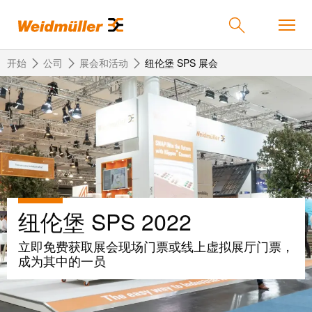
开始
公司
展会和活动
纽伦堡 SPS 展会
返
返
返
返
返
产品
回
回
回
回
回
产
解
服
公
魏
解决方案
品
决
务
司
德
方
米
纽伦堡 SPS 2022
案
勒
联
定
我
服务
在
接
制
们
立即免费获取展会现场门票或线上虚拟展厅门票，
中
技
化
的
联
成为其中的一员
公司
术
产
公
国
接
品
司
技
中
接
术