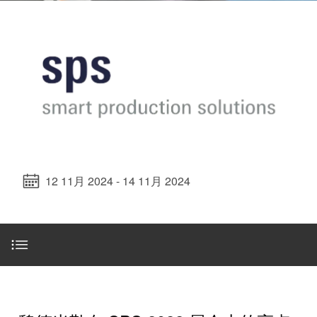
魏德米勒在中国
国
线
装
公
公
端
配
司
SNAP
司
子
端
简
IN
麒麟全家福
介
子
介
鼠
接
绍
条
笼
插
我
麒麟端子
联
营
件
调
们
接
销
整
的
PCB
网
和
责
PUSH
接
络
装
任
IN
插
12 11月 2024 - 14 11月 2024
配
直
件
魏
接
插
和
德
线
式
PCB
米
盒
联
端
勒
接
子
快
培
展台亮点
速
训
直
接
交
中
流