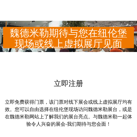
系
分
设
统
销
计
布
渠
数
线
道
据
魏德米勒期待与您在纽伦堡
和
迁
现场或线上虚拟展厅见面
IIoT
技
移
合
术
解
作
产
决
伙
品
方
伴
目
案
网
录
立即注册
络
服
维
务
修
立即免费获得门票，该门票对线下展会或线上虚拟展厅均有
调
和
效。您可以自由选择在纽伦堡现场访问魏德米勒展台，或是
展
试
在魏德米勒网站上了解我们的展台亮点。与魏德米勒一起体
备
会
接
验令人兴奋的展会-我们期待与您会面！
件
和
口
活