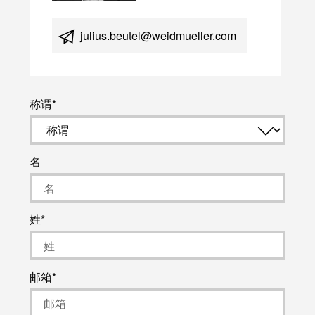
julius.beutel@weidmueller.com
称谓
名
姓
邮箱