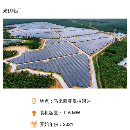
线
付
心
电
盒
服
光伏电厂
行
系
人
务
业
统
力
及
资
单
组
源
对
咨
件
以
询
合
太
和
非
规
网
工
接
全
程
触
球
设
式
分
计
联
布
接
联
地点：马来西亚瓜拉姆达
管
接
进
理
咨
装机容量：116 MW
线
信
询
系
开始年份：2021
息
服