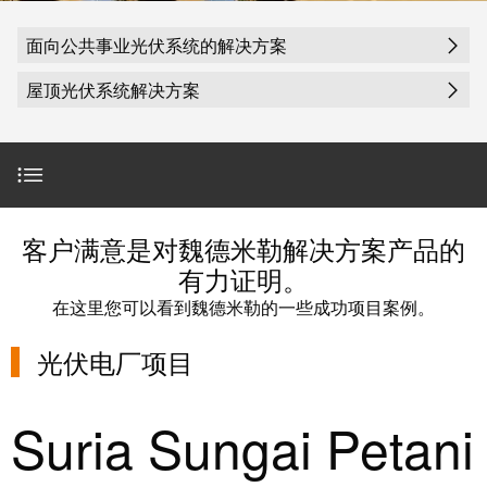
魏德米勒在中国
国
线
装
公
公
端
配
司
SNAP
面向公共事业光伏系统的解决方案
司
子
端
简
IN
麒麟全家福
屋顶光伏系统解决方案
介
子
介
鼠
接
绍
条
笼
插
我
麒麟端子
联
营
件
调
们
接
销
整
的
PCB
网
和
责
PUSH
电厂项目
接
客户满意是对魏德米勒解决方案产品的
络
装
任
IN
插
有力证明。
配
直
件
魏
屋顶应用项目
在这里您可以看到魏德米勒的一些成功项目案例。
接
插
和
德
线
式
PCB
米
光伏电厂项目
盒
联系方式
联
端
勒
接
子
快
培
Suria Sungai Petani
速
训
直
接
交
中
流