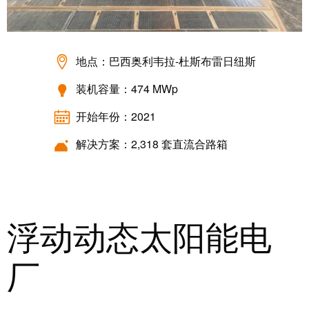
系
分
设
统
销
计
布
渠
数
线
地点：巴西奥利韦拉-杜斯布雷日纽斯
道
据
和
迁
装机容量：474 MWp
IIoT
技
移
合
术
开始年份：2021
解
作
产
决
解决方案：2,318 套直流合路箱
伙
品
方
伴
目
案
网
录
络
服
维
浮动动态太阳能电
务
修
调
和
展
厂
试
备
会
接
件
和
口
活