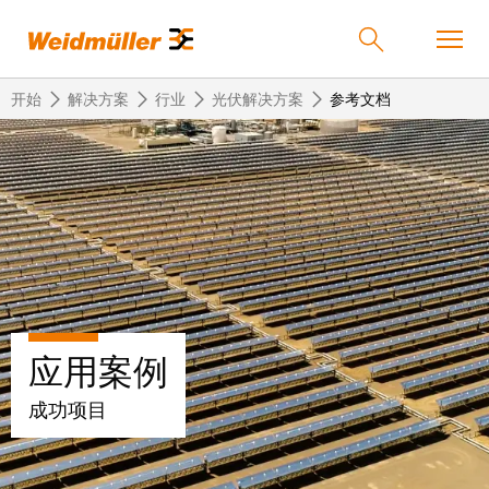
开始
解决方案
行业
光伏解决方案
参考文档
返
返
返
返
返
产品
回
回
回
回
回
产
解
服
公
魏
解决方案
品
决
务
司
德
方
米
案
勒
联
定
我
服务
应用案例
在
接
制
们
中
技
化
的
联
成功项目
公司
术
产
公
国
接
品
司
技
中
接
术