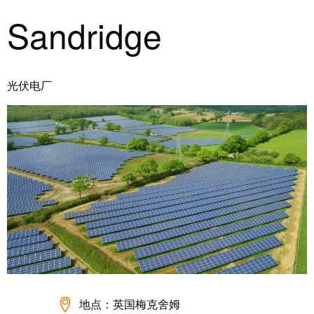
证
Sandridge
工
行
具
业
新
自
闻
光伏电厂
动
化
新
机
闻
器
联
系
软
人
件
本
标
土
记
新
号
闻
打
戮
印
地点：英国梅克舍姆