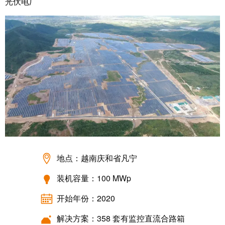
卓
光伏电厂
盒
著，
销
售
自
额
动
达
化
9.6
和
亿
软
欧
件
元
控
魏
制
德
地点：越南庆和省凡宁
器
米
勒
装机容量：100 MWp
I/O
SNAP
系
开始年份：2020
IN
统
联
解决方案：358 套有监控直流合路箱