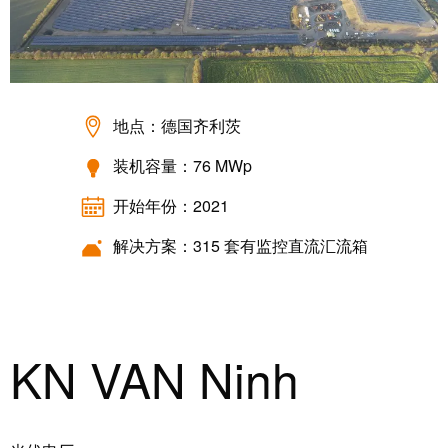
米
子
勒
外
荣
壳
膺
雷
EcoVadis
地点：德国齐利茨
击
金
装机容量：76 MWp
和
奖
浪
开始年份：2021
回
涌
望
保
解决方案：315 套有监控直流汇流箱
2021：
护
魏
现
德
场
米
KN VAN Ninh
总
勒
线
成
分
绩
线