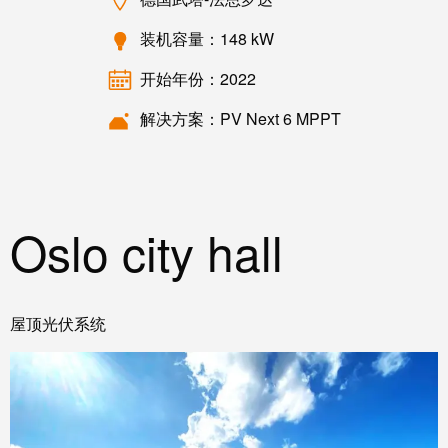
软件
下一代
装机容量：148 kW
数字化
工程软
开始年份：2022
件设计
——直
观、简
解决方案：PV Next 6 MPPT
便、快
速
创
新
Oslo city hall
产
品
为您
的行
业提
屋顶光伏系统
供实
用的
创新
联接
技
术。
魏德
米勒