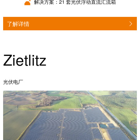
块
解决方案：21 套光伏浮动直流汇流箱
稿
和
固
公
了解详情
态
司
继
新
电
闻
器
Zietlitz
可
模
持
拟
续
信
发
光伏电厂
号
展
处
的
理
里
程
电
碑：
源
魏
德
电