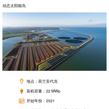
动
预
动态太阳能岛
FieldPower®
览
电
全
源
球
分
展
配
会
器
和
活
动
电
子
数
产
字
品
体
地点：荷兰安代克
验
继
装机容量：22 MWp
电
器
新
开始年份：2021
模
闻