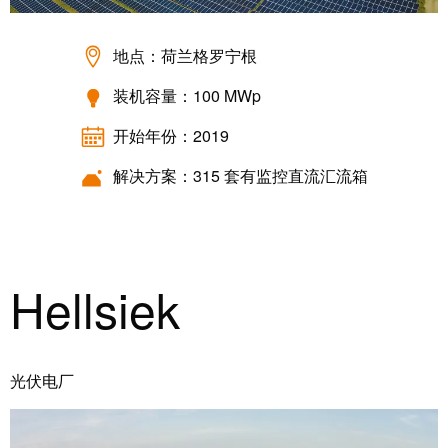
工
投
具
资
地点：荷兰格罗宁根
入
测
装机容量：100 MWp
股
量
魏
及
开始年份：2019
德
监
米
解决方案：315 套有监控直流汇流箱
控
勒
系
统
魏
德
自
Hellsiek
米
动
勒
机
再
器
度
学
光伏电厂
斩
习
获