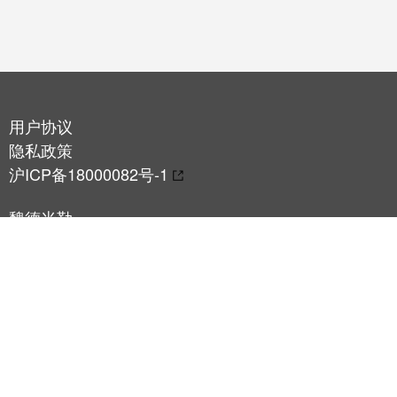
用户协议
隐私政策
沪ICP备18000082号-1
魏德米勒
上海市静安区
裕通路100号宝矿洲际商务中心25楼
总机：+86 21-22195008
商务咨询：hotline@weidmueller.com / +86
4008200396 （咨询时间：工作日9:00-17:00）