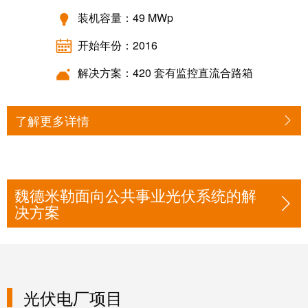
力
机
装机容量：49 MWp
战
工
“疫”，
开始年份：2016
业
同
照
解决方案：420 套有监控直流合路箱
心
明
守
“沪”
了解更多详情
多
装
措
配
并
服
举
魏德米勒面向公共事业光伏系统的解
务
决方案
保
调
供
整
货，
和
防
装
疫
光伏电厂项目
配
生