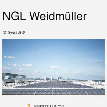
接
产
线
两
NGL Weidmüller
盒
不
误
定
制
屋顶光伏系统
电
缆
装
配
件
魏德
米勒
WMC
德国武塔-法恩罗达