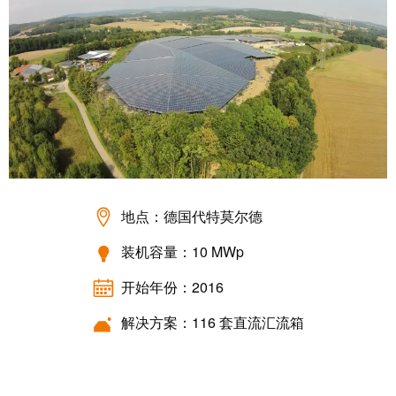
远
EcoVadis
程
金
访
奖
问
——
和
可
云
持
端
续
服
发
务
展
领
地点：德国代特莫尔德
先
工
装机容量：10 MWp
地
作
位
开始年份：2016
场
获
所
解决方案：116 套直流汇流箱
官
和
方
附
认
件