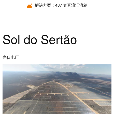
统
与
务
解决方案：437 套直流汇流箱
和
证
配
魏
书
件
德
我
米
预
Sol do Sertão
们
勒
制
的
WMC
线
管
软
缆、
理
件
网
光伏电厂
层
络
跳
技
线
市
术
和
场
支
电
和
持
缆
行
工
业
PLC/DCS
程