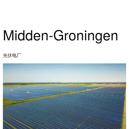
工
接
业
技
以
术
太
荣
Midden-Groningen
网
获
2022
触
年
摸
德
光伏电厂
屏
国
创
工
新
程
奖
设
计
Joachim
和
Herz
可
基
视
金
化
会