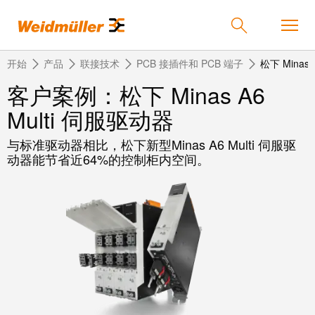
开始
产品
联接技术
PCB 接插件和 PCB 端子
松下 Minas 
客户案例：松下 Minas A6
Multi 伺服驱动器
返
返
返
返
返
产品
回
回
回
回
回
与标准驱动器相比，松下新型Minas A6 Multi 伺服驱
动器能节省近64%的控制柜内空间。
产
解
服
公
魏
解决方案
品
决
务
司
德
方
米
案
勒
联
定
我
服务
在
接
制
们
中
技
化
的
联
公司
术
产
公
国
接
品
司
技
中
接
术