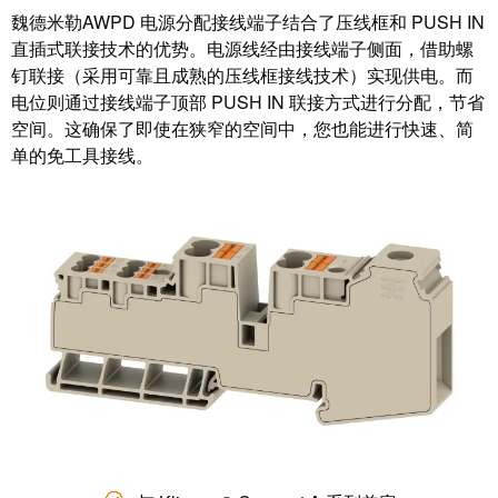
米
魏德米勒AWPD 电源分配接线端子结合了压线框和 PUSH IN
子
勒
直插式联接技术的优势。电源线经由接线端子侧面，借助螺
外
荣
钉联接（采用可靠且成熟的压线框接线技术）实现供电。而
壳
电位则通过接线端子顶部 PUSH IN 联接方式进行分配，节省
膺
雷
空间。这确保了即使在狭窄的空间中，您也能进行快速、简
EcoVadis
单的免工具接线。
击
金
和
奖
浪
回
涌
望
保
2021：
护
魏
现
德
场
米
总
勒
线
成
分
绩
线