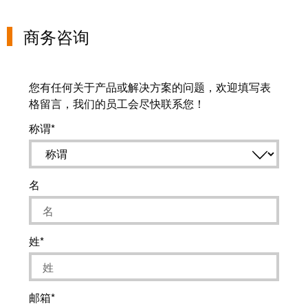
证
工
行
商务咨询
具
业
新
自
闻
动
您有任何关于产品或解决方案的问题，欢迎填写表
化
格留言，我们的员工会尽快联系您！
新
机
闻
称谓
器
联
系
软
人
名
件
本
标
土
记
姓
新
号
闻
打
戮
印
邮箱