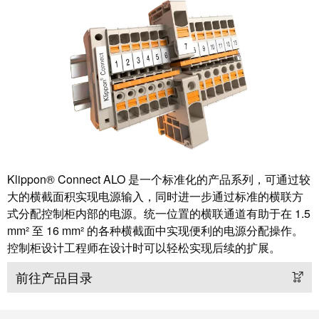
工
投
具
资
入
测
股
量
魏
及
德
监
米
控
勒
系
统
魏
Klippon® Connect ALO 是一个标准化的产品系列，可通过较
德
自
大的横截面积实现电源输入，同时进一步通过标准的横联方
米
式分配控制柜内部的电源。统一位置的横联通道有助于在 1.5
动
勒
mm² 至 16 mm² 的各种横截面中实现便利的电源分配操作。
机
再
控制柜设计工程师在设计时可以轻松实现后续的扩展。
器
度
学
前往产品目录
斩
习
获