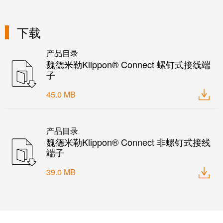
远
EcoVadis
程
金
访
奖
下载
问
——
和
产品目录
可
魏德米勒Klippon® Connect 螺钉式接线端
云
持
子
端
续
服
发
45.0 MB
务
展
领
先
产品目录
工
魏德米勒Klippon® Connect 非螺钉式接线
地
端子
作
位
场
获
39.0 MB
所
官
和
方
附
认
件