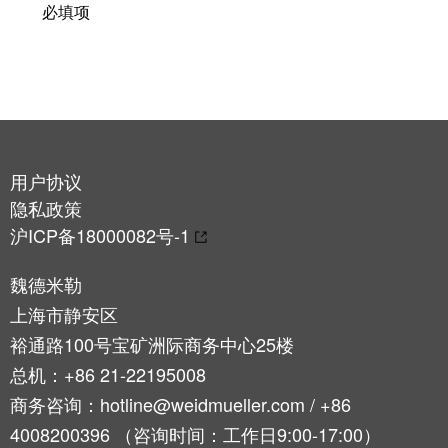
接
必填项
产
线
两
盒
不
误
定
制
电
缆
用户协议
装
隐私政策
配
沪ICP备18000082号-1
件
魏德米勒
上海市静安区
裕通路100号宝矿洲际商务中心25楼
总机：+86 21-22195008
魏德
商务咨询：hotline@weidmueller.com / +86
米勒
WMC
4008200396 （咨询时间：工作日9:00-17:00）