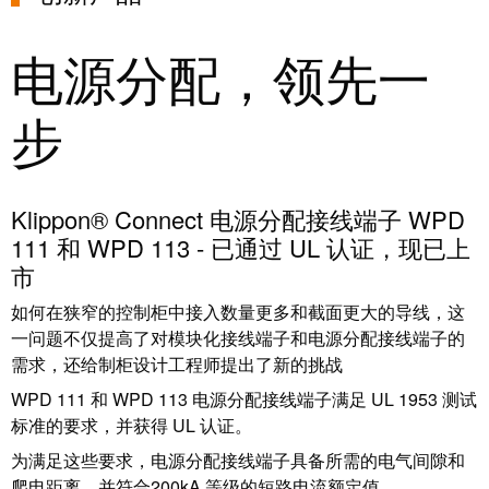
系
分
设
统
销
计
电源分配，领先一
布
渠
数
线
道
据
和
步
迁
IIoT
技
移
合
术
解
作
产
Klippon® Connect 电源分配接线端子 WPD
决
伙
品
111 和 WPD 113 - 已通过 UL 认证，现已上
方
伴
目
市
案
网
录
如何在狭窄的控制柜中接入数量更多和截面更大的导线，这
络
服
维
一问题不仅提高了对模块化接线端子和电源分配接线端子的
务
修
需求，还给制柜设计工程师提出了新的挑战
调
和
展
WPD 111 和 WPD 113 电源分配接线端子满足 UL 1953 测试
试
备
会
标准的要求，并获得 UL 认证。
接
件
和
为满足这些要求，电源分配接线端子具备所需的电气间隙和
口
活
爬电距离，并符合200kA 等级的短路电流额定值