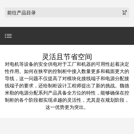
魏德米勒在中国
国
线
装
公
公
端
配
司
SNAP
前往产品目录
司
子
端
简
IN
麒麟全家福
介
子
介
鼠
接
绍
条
笼
插
我
麒麟端子
联
营
件
调
们
接
简介
销
整
的
灵活且节省空间
PCB
网
和
责
PUSH
对电机等设备的安全供电对于工厂和机器的可用性起着决定
接
络
装
任
IN
产品范围
性作用。如何在狭窄的控制柜中接入数量更多和截面更大的
插
配
直
导线，这一问题不仅提高了对模块化接线端子和电源分配接
件
魏
接
线端子的要求，还给制柜设计工程师提出了新的挑战。魏德
插
创新产品
和
德
米勒的电源分配系列产品具备全方位的特性，能够确保在控
线
式
PCB
米
制柜的各个阶段都实现卓越的灵活性，尤其是在规划阶段，
盒
联
端
勒
下载
这一优势更为突出。
接
子
快
培
速
训
直
商务咨询
接
交
中
流