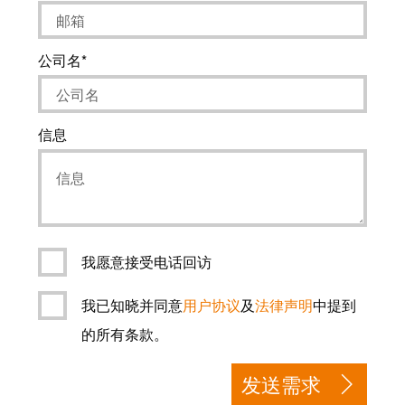
力
机
战
工
“疫”，
公司名
业
同
照
心
明
守
信息
“沪”
多
装
措
配
并
服
举
务
我愿意接受电话回访
保
调
供
我已知晓并同意
用户协议
及
法律声明
中提到
整
货，
的所有条款。
和
防
装
疫
发送需求
配
生