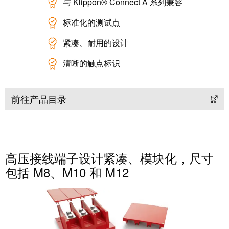
卓
与 Klippon® Connect A 系列兼容
盒
著，
标准化的测试点
销
售
紧凑、耐用的设计
自
额
动
清晰的触点标识
达
化
9.6
和
亿
前往产品目录
软
欧
件
元
控
魏
制
德
高压接线端子设计紧凑、模块化，尺寸
器
米
包括 M8、M10 和 M12
勒
I/O
SNAP
系
IN
统
联