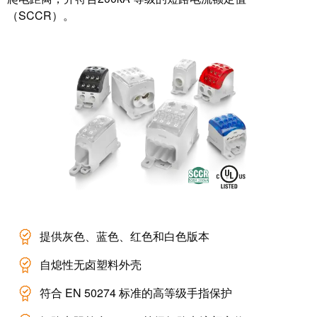
动
预
（SCCR）。
FieldPower®
览
电
全
源
球
分
展
配
会
器
和
活
动
电
子
数
产
字
品
体
提供灰色、蓝色、红色和白色版本
验
继
自熄性无卤塑料外壳
电
器
新
符合 EN 50274 标准的高等级手指保护
模
闻