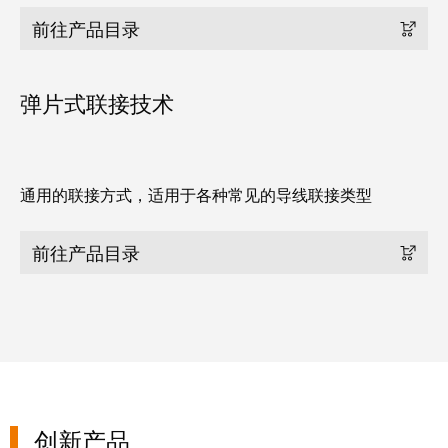
统
与
务
和
前往产品目录
证
配
魏
书
件
德
弹片式联接技术
我
米
预
们
勒
制
的
WMC
线
管
软
通用的联接方式，适用于各种常见的导线联接类型
缆、
理
件
网
层
络
前往产品目录
跳
技
线
市
术
和
场
支
电
和
持
缆
行
工
业
PLC/DCS
创新产品
程