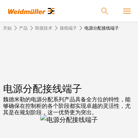
开始
产品
联接技术
接线端子
电源分配接线端子
返
返
返
返
返
产品
回
回
回
回
回
产
解
服
公
魏
解决方案
品
决
务
司
德
电源分配接线端子
方
米
案
勒
联
定
我
服务
魏德米勒的电源分配系列产品具备全方位的特性，能
在
接
制
们
够确保在控制柜的各个阶段都实现卓越的灵活性，尤
中
其是在规划阶段，这一优势更为突出。
技
化
的
联
公司
术
产
公
国
接
品
司
技
中
接
术