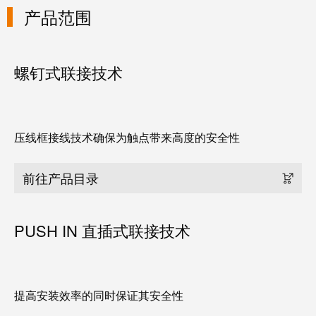
线
付
心
电
产品范围
盒
服
行
系
人
务
业
统
力
螺钉式联接技术
及
资
单
组
源
对
咨
件
以
询
合
太
和
压线框接线技术确保为触点带来高度的安全性
非
规
网
工
接
全
程
触
前往产品目录
球
设
式
分
计
联
布
PUSH IN 直插式联接技术
接
联
管
接
进
理
咨
线
信
询
提高安装效率的同时保证其安全性
系
息
服