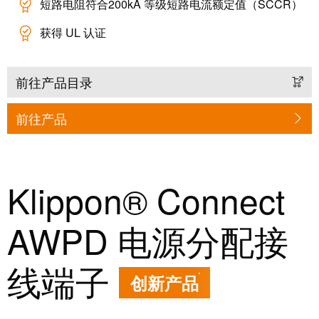
块
短路电阻符合200kA 等级短路电流额定值（SCCR）
稿
和
获得 UL 认证
固
公
态
司
继
新
前往产品目录
电
闻
器
前往产品
可
模
持
拟
续
信
发
Klippon® Connect
号
展
处
的
AWPD 电源分配接
理
里
程
线端子
电
碑：
创新产品
源
魏
德
电