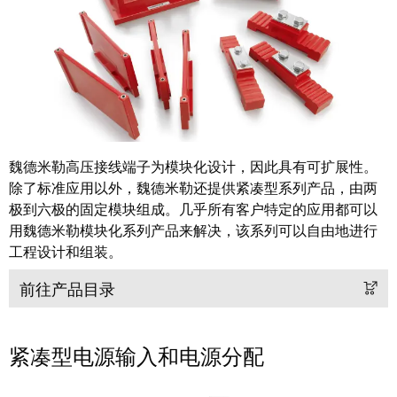
工
接
业
技
以
术
太
荣
网
获
2022
触
年
摸
魏德米勒高压接线端子为模块化设计，因此具有可扩展性。
德
屏
除了标准应用以外，魏德米勒还提供紧凑型系列产品，由两
国
极到六极的固定模块组成。几乎所有客户特定的应用都可以
创
工
用魏德米勒模块化系列产品来解决，该系列可以自由地进行
新
程
工程设计和组装。
奖
设
前往产品目录
计
Joachim
和
Herz
可
基
紧凑型电源输入和电源分配
视
金
化
会