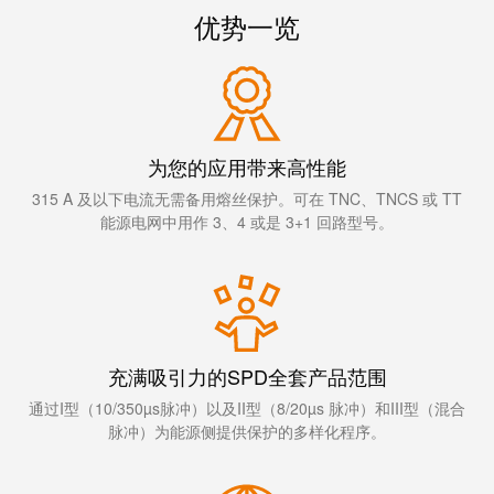
线
付
心
电
优势一览
盒
下载
服
行
系
人
务
业
统
力
及
资
单
组
源
对
咨
为您的应用带来高性能
件
以
询
合
315 A 及以下电流无需备用熔丝保护。可在 TNC、TNCS 或 TT
太
和
非
规
能源电网中用作 3、4 或是 3+1 回路型号。
网
工
接
全
程
触
球
设
式
分
计
联
布
接
联
充满吸引力的SPD全套产品范围
管
接
进
通过I型（10/350µs脉冲）以及II型（8/20µs 脉冲）和III型（混合
理
咨
脉冲）为能源侧提供保护的多样化程序。
线
信
询
系
息
服