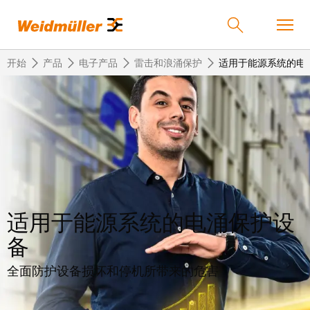
开始
产品
电子产品
雷击和浪涌保护
适用于能源系统的电
返
返
返
返
返
产品
回
回
回
回
回
产
解
服
公
魏
解决方案
品
决
务
司
德
方
米
案
勒
适用于能源系统的电涌保护设
联
定
我
服务
在
接
制
们
备
中
技
化
的
联
公司
术
产
公
国
全面防护设备损坏和停机所带来的危害
接
品
司
技
中
接
术