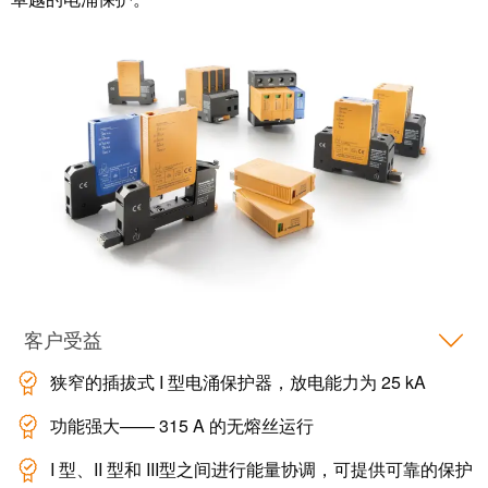
工
接
业
技
以
术
太
荣
网
获
2022
触
年
摸
德
屏
国
创
工
新
程
奖
设
客户受益
计
Joachim
狭窄的插拔式 I 型电涌保护器，放电能力为 25 kA
和
Herz
可
基
功能强大—— 315 A 的无熔丝运行
视
金
化
I 型、II 型和 III型之间进行能量协调，可提供可靠的保护
会