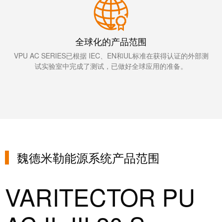
统
与
务
和
证
配
魏
书
件
全球化的产品范围
德
我
米
VPU AC SERIES已根据 IEC、EN和UL标准在获得认证的外部测
预
们
试实验室中完成了测试，已做好全球应用的准备。
勒
制
的
WMC
线
管
软
缆、
理
件
网
层
络
跳
技
线
魏德米勒能源系统产品范围
市
术
和
场
支
电
和
持
VARITECTOR PU
缆
行
工
业
PLC/DCS
程