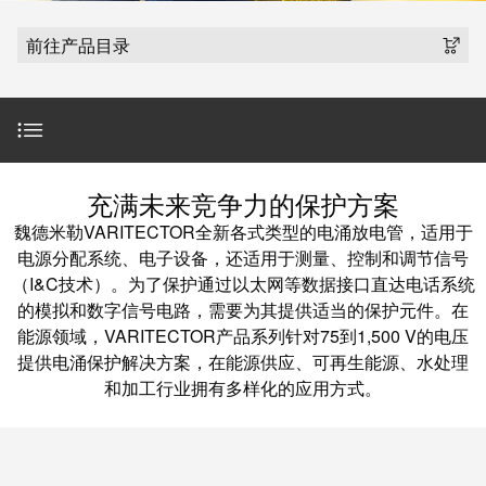
魏德米勒在中国
国
线
装
公
公
端
配
司
SNAP
前往产品目录
司
子
端
简
IN
麒麟全家福
介
子
介
鼠
接
绍
条
笼
插
我
麒麟端子
联
营
件
调
们
接
简介
销
整
的
充满未来竞争力的保护方案
PCB
网
和
责
PUSH
魏德米勒VARITECTOR全新各式类型的电涌放电管，适用于
接
络
装
任
IN
魏德米勒能源系统产品范围
电源分配系统、电子设备，还适用于测量、控制和调节信号
插
配
直
（I&C技术）。为了保护通过以太网等数据接口直达电话系统
件
魏
接
的模拟和数字信号电路，需要为其提供适当的保护元件。在
插
VARITECTOR PU ZPA 详情介绍
和
德
能源领域，VARITECTOR产品系列针对75到1,500 V的电压
线
式
PCB
米
提供电涌保护解决方案，在能源供应、可再生能源、水处理
盒
联
端
勒
VPU系列产品：长效、安全、面向未来
和加工行业拥有多样化的应用方式。
接
子
快
培
速
训
直
服务
接
交
中
流