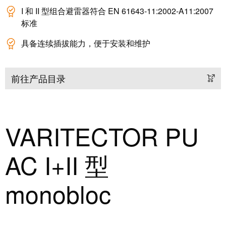
接
产
I 和 II 型组合避雷器符合 EN 61643-11:2002-A11:2007
线
两
标准
盒
不
具备连续插拔能力，便于安装和维护
误
定
制
前往产品目录
电
缆
装
配
VARITECTOR PU
件
AC I+II 型
monobloc
魏德
米勒
WMC