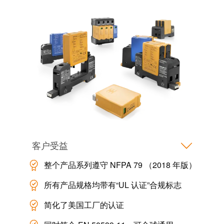
远
EcoVadis
程
金
访
奖
问
——
和
可
云
持
端
续
服
发
务
展
领
先
工
客户受益
地
作
位
整个产品系列遵守 NFPA 79 （2018 年版）
场
获
所
官
所有产品规格均带有“UL 认证”合规标志
和
方
简化了美国工厂的认证
附
认
件