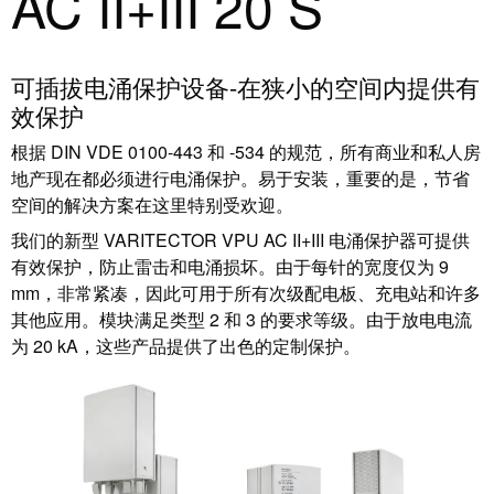
AC II+III 20 S
系
分
设
统
销
计
布
渠
数
可插拔电涌保护设备-在狭小的空间内提供有
线
道
据
效保护
和
迁
IIoT
技
根据 DIN VDE 0100-443 和 -534 的规范，所有商业和私人房
移
合
术
地产现在都必须进行电涌保护。易于安装，重要的是，节省
解
作
产
空间的解决方案在这里特别受欢迎。
决
伙
品
我们的新型 VARITECTOR VPU AC II+III 电涌保护器可提供
方
伴
目
有效保护，防止雷击和电涌损坏。由于每针的宽度仅为 9
案
网
录
mm，非常紧凑，因此可用于所有次级配电板、充电站和许多
络
其他应用。模块满足类型 2 和 3 的要求等级。由于放电电流
服
维
为 20 kA，这些产品提供了出色的定制保护。
务
修
调
和
展
试
备
会
接
件
和
口
活