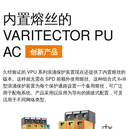
块
稿
和
内置熔丝的
固
公
态
司
VARITECTOR PU
继
新
电
闻
AC
器
创新产品
可
模
持
拟
续
久经验证的 VPU 系列浪涌保护装置现在还提供了内置熔丝的
信
发
版本。这样就无需在 SPD 前额外使用熔丝。这种组合式 II+III
号
展
型浪涌保护装置为每个保护通路设置一个备用熔丝，可广泛
处
的
用于配电系统。产品采用以应用为导向的插拔式配置，可灵
理
里
活用于不同网络类型。
程
电
碑：
源
魏
德
电