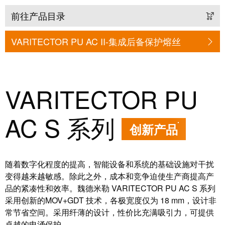
卓
盒
著，
前往产品目录
销
售
VARITECTOR PU AC II-集成后备保护熔丝
自
额
动
达
化
9.6
和
VARITECTOR PU
亿
软
欧
件
AC S 系列
元
创新产品
控
魏
制
德
器
米
随着数字化程度的提高，智能设备和系统的基础设施对干扰
变得越来越敏感。除此之外，成本和竞争迫使生产商提高产
勒
I/O
品的紧凑性和效率。魏德米勒 VARITECTOR PU AC S 系列
SNAP
系
采用创新的MOV+GDT 技术，各极宽度仅为 18 mm，设计非
IN
统
常节省空间。采用纤薄的设计，性价比充满吸引力，可提供
联
卓越的电涌保护。