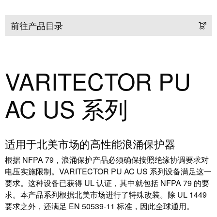
工
投
具
资
前往产品目录
入
测
股
量
魏
及
VARITECTOR PU
德
监
米
控
勒
AC US 系列
系
统
魏
德
自
适用于北美市场的高性能浪涌保护器
米
动
勒
机
根据 NFPA 79，浪涌保护产品必须确保按照绝缘协调要求对
再
器
电压实施限制。VARITECTOR PU AC US 系列设备满足这一
度
学
要求。这种设备已获得 UL 认证，其中就包括 NFPA 79 的要
斩
求。本产品系列根据北美市场进行了特殊改装。除 UL 1449
习
获
要求之外，还满足 EN 50539-11 标准，因此全球通用。