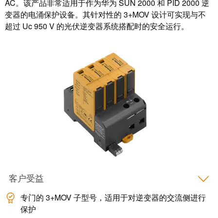
力
AC。该产品非常适用于作为华为 SUN 2000 和 PID 2000 逆
机
战
变器的电涌保护设备。其针对性的 3+MOV 设计可实现与不
工
超过 Uc 950 V 的光伏逆变器系统搭配时的安全运行。
“疫”，
业
同
照
心
明
守
“沪”
多
装
措
配
并
服
举
务
保
调
供
整
货，
客户受益
和
防
装
专门的 3+MOV 子型号，适用于对逆变器的交流侧进行
疫
保护
配
生