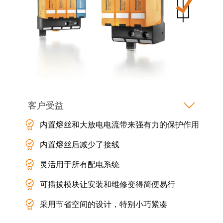
米
子
勒
外
荣
壳
膺
雷
EcoVadis
击
金
和
奖
浪
客户受益
回
涌
望
保
内置熔丝和大放电电流带来强有力的保护作用
2021：
护
内置熔丝后减少了接线
魏
现
德
灵活用于所有配电系统
场
米
总
勒
可插拔模块让安装和维修变得简便易行
线
成
采用节省空间的设计，特别小巧紧凑
分
绩
线