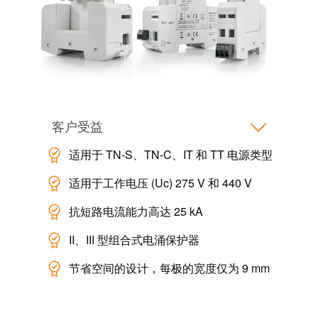
动
预
FieldPower®
览
电
全
源
球
分
展
配
会
器
和
客户受益
活
动
适用于 TN-S、TN-C、IT 和 TT 电源类型
电
子
适用于工作电压 (Uc) 275 V 和 440 V
数
产
字
抗短路电流能力高达 25 kA
品
体
验
II、III 型组合式电涌保护器
继
电
节省空间的设计，每极的宽度仅为 9 mm
器
新
模
闻