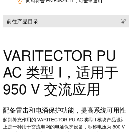
证
同时符合 EN 50539-11，可全球通用
工
行
具
业
前往产品目录
新
自
闻
动
化
新
VARITECTOR PU
机
闻
器
联
AC 类型 I，适用于
系
软
人
件
950 V 交流应用
本
标
土
记
新
号
配备雷击和电涌保护功能，提高系统可用性
闻
起到补充作用的 VARITECTOR PU AC 类型 I 模块产品设计
打
戮
上是一种用于交流电网的电涌保护设备，标称电压为 800 V
印