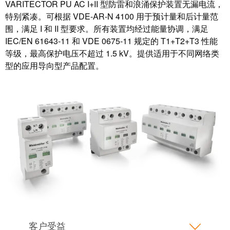
软件
VARITECTOR PU AC I+II 型防雷和浪涌保护装置无漏电流，
特别紧凑。可根据 VDE-AR-N 4100 用于预计量和后计量范
下一代
数字化
围，满足 I 和 II 型要求。所有装置均经过能量协调，满足
工程软
IEC/EN 61643-11 和 VDE 0675-11 规定的 T1+T2+T3 性能
件设计
——直
等级，最高保护电压不超过 1.5 kV。提供适用于不同网络类
观、简
型的应用导向型产品配置。
便、快
速
创
新
产
品
为您
的行
业提
供实
用的
创新
联接
技
术。
魏德
客户受益
米勒