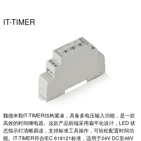
米
子
勒
外
IT-TIMER
荣
壳
膺
雷
EcoVadis
击
金
和
奖
浪
回
涌
望
保
2021：
护
魏
现
德
场
米
总
魏德米勒IT-TIMER结构紧凑，具备多电压输入功能，是一款
勒
线
高效的时间继电器。这款产品前端采用扁平化设计，LED 状
成
态指示灯清晰易读，支持标准工具操作，可轻松配置时间功
分
绩
能。IT-TIMER符合IEC 618121标准，适用于24V DC至48V
线