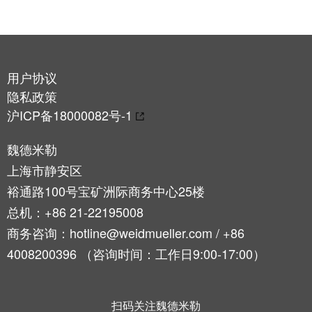
证
工
行
具
业
新
自
用户协议
闻
动
隐私政策
化
新
沪ICP备18000082号-1
机
闻
器
联
魏德米勒
系
上海市静安区
软
人
件
裕通路100号宝矿洲际商务中心25楼
总机：+86 21-22195008
本
标
土
商务咨询：hotline@weidmueller.com / +86
记
新
4008200396 （咨询时间：工作日9:00-17:00）
号
闻
打
戮
印
扫码关注魏德米勒