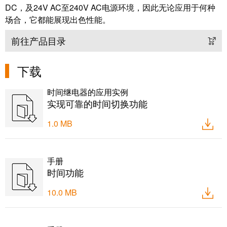
卓
DC，及24V AC至240V AC电源环境，因此无论应用于何种
盒
著，
场合，它都能展现出色性能。
销
售
前往产品目录
自
额
动
达
下载
化
9.6
和
亿
时间继电器的应用实例
软
实现可靠的时间切换功能
欧
件
元
1.0 MB
控
魏
制
德
手册
器
米
时间功能
勒
I/O
SNAP
10.0 MB
系
IN
统
联