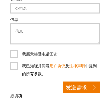
远
EcoVadis
程
金
访
奖
问
信息
——
和
可
云
持
端
续
服
发
务
展
我愿意接受电话回访
领
先
我已知晓并同意
用户协议
及
法律声明
中提到
工
地
的所有条款。
作
位
场
获
发送需求
所
官
和
必填项
方
附
认
件