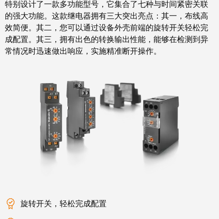
统
特别设计了一款多功能型号，它集合了七种与时间紧密关联
与
务
和
的强大功能。这款继电器拥有三大突出亮点：其一，布线高
证
配
效简便。其二，您可以通过设备外壳前端的旋转开关轻松完
魏
书
件
成配置。其三，拥有出色的转换输出性能，能够在检测到异
德
常情况时迅速做出响应，实施精准断开操作。
我
米
预
们
勒
制
的
WMC
线
管
软
缆、
理
件
网
层
络
跳
技
线
市
术
和
场
支
电
和
持
缆
行
工
旋转开关，轻松完成配置
业
PLC/DCS
程