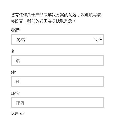
工
投
具
资
您有任何关于产品或解决方案的问题，欢迎填写表
入
测
格留言，我们的员工会尽快联系您！
股
量
称谓
魏
及
德
监
米
控
名
勒
系
统
魏
德
自
姓
米
动
勒
机
再
器
邮箱
度
学
斩
习
获
公司名