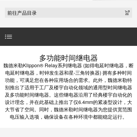
魏德米勒在中国
国
线
装
公
公
端
配
司
SNAP
前往产品目录
司
子
端
简
IN
麒麟全家福
介
子
介
鼠
接
绍
条
笼
插
我
麒麟端子
联
营
件
调
们
接
产品范围
销
整
的
多功能时间继电器
PCB
网
和
责
PUSH
魏德米勒Klippon® Relay系列继电器 (如得电延时继电器，断
接
络
装
任
IN
TFI 系列
电延时继电器，时钟发生器和星-三角转换器) 拥有多种时间
插
配
直
功能，可满足您在各种应用场合的需求。此外，魏德米勒特
件
魏
接
别推出了适用于工厂及楼宇自动化领域的通用型时间继电器
插
TERM系列时间继电器
和
德
及多功能时间继电器。这些继电器沿用了经典楼宇自动化的
线
式
PCB
米
设计理念，并在此基础上推出了仅6.4mm的紧凑型设计，大
盒
联
端
勒
IT-TIMER
大节省了空间。同时，魏德米勒时间继电器为您提供宽范围
接
子
快
培
电压输入选项，确保设备在各种环境中都能稳定运行。
速
训
直
下载
接
交
中
流