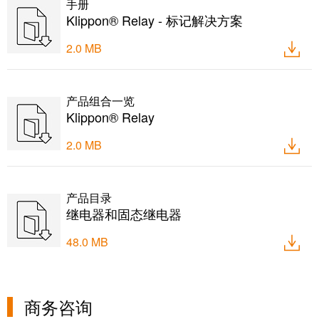
手册
工
接
Klippon® Relay - 标记解决方案
业
技
以
术
2.0 MB
太
荣
网
获
2022
产品组合一览
触
Klippon® Relay
年
摸
德
2.0 MB
屏
国
创
工
新
程
产品目录
奖
继电器和固态继电器
设
计
Joachim
48.0 MB
和
Herz
可
基
视
金
商务咨询
化
会