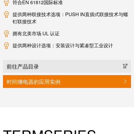
系
符合EN 61812国际标准
分
设
统
销
计
提供两种联接技术选项：PUSH IN直插式联接技术与螺
布
渠
数
钉联接技术
线
道
据
和
拥有北美市场 UL 认证
迁
IIoT
技
提供两种设计选项：安装设计与紧凑型工业设计
移
合
术
解
作
产
决
伙
品
前往产品目录
方
伴
目
案
网
录
时间继电器的应用实例
络
服
维
务
修
调
和
展
试
备
会
接
件
和
口
活