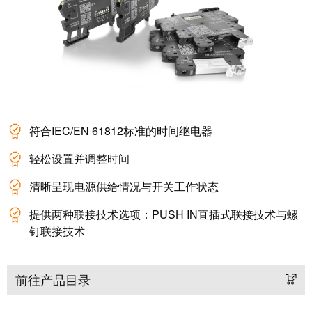
块
稿
和
固
公
态
司
继
新
电
闻
器
可
符合IEC/EN 61812标准的时间继电器
模
持
轻松设置并调整时间
拟
续
信
发
清晰呈现电源供给情况与开关工作状态
号
展
处
的
提供两种联接技术选项：PUSH IN直插式联接技术与螺
钉联接技术
理
里
程
电
碑：
前往产品目录
源
魏
德
电