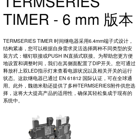
TERMSERIES
动
预
FieldPower®
TIMER - 6 mm 版本
览
电
全
源
球
分
展
配
TERMSERIES TIMER 时间继电器采用6.4mm端子式设计，
会
器
结构紧凑，您可以根据自身需求灵活选择两种不同类型的安
和
装方式：螺钉联接或PUSH IN直插式联接。为帮助您更方便
活
地设置和调整时间，我们在其侧面配置了DIP开关。您可通过
动
释放杆上双LED指示灯来查看电源状况以及相关开关的运行
电
状态。这款继电器已通过 EN 61812 国际认证，可在全球通
子
数
用。此外，魏德米勒还提供了多种TERMSERIES附件供您选
产
字
择，这将大大提高产品的适用性，确保其轻松集成于现有的
品
体
系统中。
验
继
电
器
新
模
闻