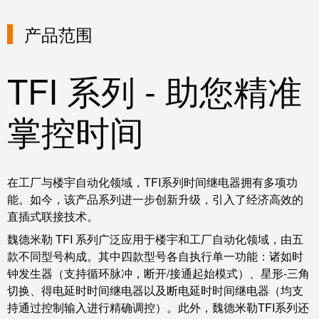
线
付
心
电
盒
商务咨询
服
行
产品范围
系
人
务
业
统
力
及
资
TFI 系列 - 助您精准
单
组
源
对
咨
件
以
掌控时间
询
合
太
和
非
规
网
工
接
全
程
触
在工厂与楼宇自动化领域，TFI系列时间继电器拥有多项功
球
设
式
能。如今，该产品系列进一步创新升级，引入了经济高效的
分
计
联
直插式联接技术。
布
接
联
魏德米勒 TFI 系列广泛应用于楼宇和工厂自动化领域，由五
管
接
款不同型号构成。其中四款型号各自执行单一功能：诸如时
进
钟发生器（支持循环脉冲，断开/接通起始模式）、星形-三角
理
咨
线
切换、得电延时时间继电器以及断电延时时间继电器（均支
信
询
系
持通过控制输入进行精确调控）。此外，魏德米勒TFI系列还
息
服