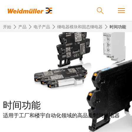
开始
产品
电子产品
继电器模块和固态继电器
时间功能
返
返
返
返
返
产品
回
回
回
回
回
产
解
服
公
魏
解决方案
品
决
务
司
德
方
米
案
勒
联
定
我
服务
在
接
制
们
时间功能
中
技
化
的
联
公司
术
产
公
国
适用于工厂和楼宇自动化领域的高品质时间继电器
接
品
司
技
中
接
术