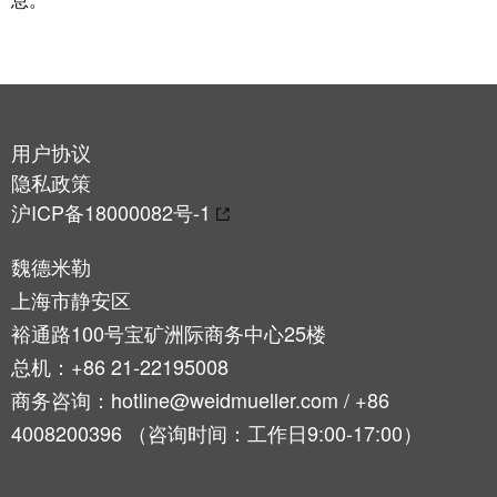
远
EcoVadis
程
金
访
奖
问
——
和
可
云
持
用户协议
端
续
隐私政策
服
发
沪ICP备18000082号-1
务
展
领
魏德米勒
先
上海市静安区
工
地
裕通路100号宝矿洲际商务中心25楼
作
位
总机：+86 21-22195008
场
获
商务咨询：hotline@weidmueller.com / +86
所
官
和
4008200396 （咨询时间：工作日9:00-17:00）
方
附
认
件