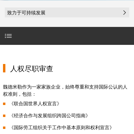
魏德米勒在中国
国
线
装
公
公
端
配
司
SNAP
致力于可持续发展
司
子
端
简
IN
麒麟全家福
介
子
介
鼠
接
绍
条
笼
插
我
麒麟端子
联
营
件
调
们
接
人权尽职审查
销
整
的
PCB
网
和
责
PUSH
人权尽职审查
接
络
装
任
IN
德国供应链法案合规声明
插
配
直
件
魏
接
插
魏德米勒作为一家家族企业，始终尊重和支持国际公认的人
行为准则
和
德
线
式
权准则，包括：
PCB
米
盒
联
《联合国世界人权宣言》
端
勒
可持续采购策略
接
子
快
培
《经济合作与发展组织跨国公司指南》
速
训
直
冲突矿产管理
接
《国际劳工组织关于工作中基本原则和权利宣言》
交
中
流