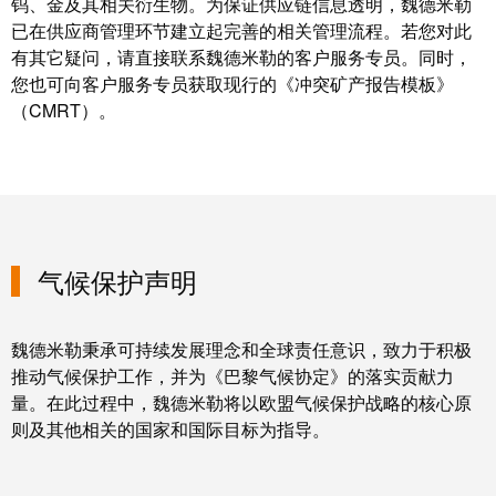
卓
钨、金及其相关衍生物。为保证供应链信息透明，魏德米勒
盒
著，
已在供应商管理环节建立起完善的相关管理流程。若您对此
销
有其它疑问，请直接联系魏德米勒的客户服务专员。同时，
您也可向客户服务专员获取现行的《冲突矿产报告模板》
售
自
（CMRT）。
额
动
达
化
9.6
和
亿
软
欧
件
元
气候保护声明
控
魏
制
德
魏德米勒秉承可持续发展理念和全球责任意识，致力于积极
器
米
推动气候保护工作，并为《巴黎气候协定》的落实贡献力
勒
I/O
量。在此过程中，魏德米勒将以欧盟气候保护战略的核心原
SNAP
则及其他相关的国家和国际目标为指导。
系
IN
统
联