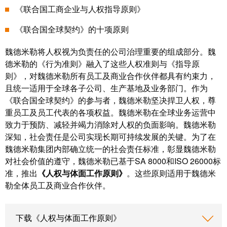
线
付
心
电
《联合国工商企业与人权指导原则》
盒
气候保护声明
服
行
系
人
《联合国全球契约》的十项原则
务
业
统
力
认证与合规性
魏德米勒将人权视为负责任的公司治理重要的组成部分。魏
及
资
单
德米勒的《行为准则》融入了这些人权准则与《指导原
组
源
对
咨
则》，对魏德米勒所有员工及商业合作伙伴都具有约束力，
件
以
询
合
且统一适用于全球各子公司、生产基地及业务部门。作为
太
和
非
规
《联合国全球契约》的参与者，魏德米勒坚决捍卫人权，尊
网
工
重员工及员工代表的各项权益。魏德米勒在全球业务运营中
接
全
程
致力于预防、减轻并竭力消除对人权的负面影响。魏德米勒
触
球
设
深知，社会责任是公司实现长期可持续发展的关键。为了在
式
分
计
魏德米勒集团内部确立统一的社会责任标准，彰显魏德米勒
联
布
对社会价值的遵守，魏德米勒已基于SA 8000和ISO 26000标
接
联
准，推出
《人权与体面工作原则》
。这些原则适用于魏德米
管
接
勒全体员工及商业合作伙伴。
进
理
咨
线
信
询
系
下载《人权与体面工作原则》
息
服