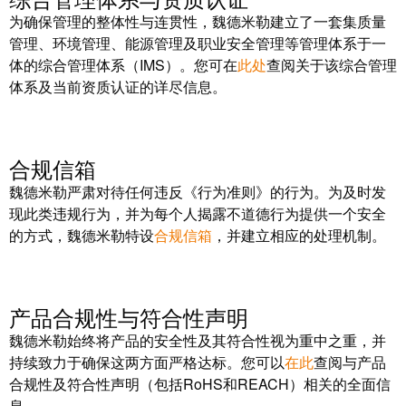
工
投
为确保管理的整体性与连贯性，魏德米勒建立了一套集质量
具
资
管理、环境管理、能源管理及职业安全管理等管理体系于一
入
体的综合管理体系（IMS）。您可在
此处
查阅关于该综合管理
测
体系及当前资质认证的详尽信息。
股
量
魏
及
德
监
米
合规信箱
控
勒
系
魏德米勒严肃对待任何违反《行为准则》的行为。为及时发
统
现此类违规行为，并为每个人揭露不道德行为提供一个安全
魏
的方式，魏德米勒特设
合规信箱
，并建立相应的处理机制。
德
自
米
动
勒
机
产品合规性与符合性声明
再
器
度
魏德米勒始终将产品的安全性及其符合性视为重中之重，并
学
斩
持续致力于确保这两方面严格达标。您可以
在此
查阅与产品
习
合规性及符合性声明（包括RoHS和REACH）相关的全面信
获
息。