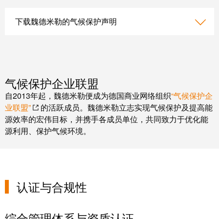
工
接
业
技
下载魏德米勒的气候保护声明
以
术
太
荣
网
获
2022
触
气候保护企业联盟
年
摸
德
自2013年起，魏德米勒便成为德国商业网络组织
“气候保护企
屏
国
业联盟”
的活跃成员。魏德米勒立志实现气候保护及提高能
创
源效率的宏伟目标，并携手各成员单位，共同致力于优化能
工
源利用、保护气候环境。
新
程
奖
设
计
Joachim
和
Herz
认证与合规性
可
基
视
金
化
综合管理体系与资质认证
会