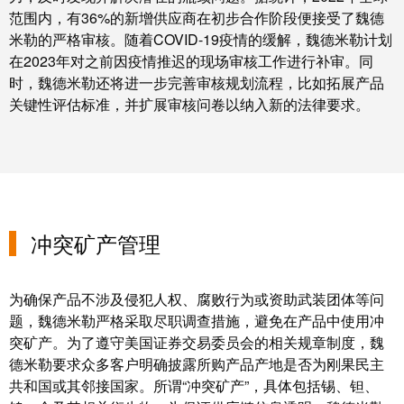
米
范围内，有36%的新增供应商在初步合作阶段便接受了魏德
子
勒
米勒的严格审核。随着COVID-19疫情的缓解，魏德米勒计划
外
荣
在2023年对之前因疫情推迟的现场审核工作进行补审。同
壳
时，魏德米勒还将进一步完善审核规划流程，比如拓展产品
膺
雷
关键性评估标准，并扩展审核问卷以纳入新的法律要求。
EcoVadis
击
金
和
奖
浪
回
涌
望
保
冲突矿产管理
2021：
护
魏
现
德
为确保产品不涉及侵犯人权、腐败行为或资助武装团体等问
场
米
题，魏德米勒严格采取尽职调查措施，避免在产品中使用冲
总
勒
突矿产。为了遵守美国证券交易委员会的相关规章制度，魏
线
成
德米勒要求众多客户明确披露所购产品产地是否为刚果民主
分
绩
共和国或其邻接国家。所谓“冲突矿产”，具体包括锡、钽、
线