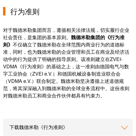
动
预
FieldPower®
行为准则
览
电
全
源
球
对于魏德米勒集团而言，遵循相关法律法规，切实履行企业
分
展
社会责任，是集团的基本原则。
魏德米勒集团的《行为准
配
会
则》
不仅确立了魏德米勒在全球范围内商业行为的道德标
器
和
准，同时，也为魏德米勒的企业管理和员工在商业及经济活
活
动中的行为提供了明确的指导原则。该准则建立在ZVEI-
动
VDMA《行为准则》的基础之上，这一准则由德国电气与数
电
字工业协会（ZVEI e.V.）和德国机械设备制造业联合会
子
数
（VDMA e.V.）联合制定。魏德米勒坚决遵循上述道德规
产
字
范，将其深深融入到魏德米勒的全球业务流程中。这份准则
品
体
对魏德米勒员工和商业合作伙伴都具有约束力。
验
继
电
器
新
下载魏德米勒《行为准则》
模
闻