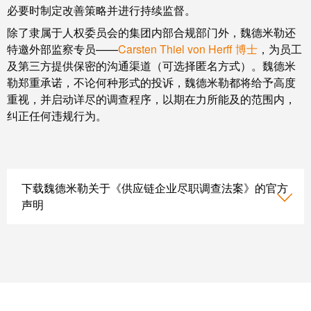
系
分
设
必要时制定改善策略并进行持续监督。
统
销
计
除了隶属于人权委员会的集团内部合规部门外，魏德米勒还
布
渠
数
特邀外部监察专员——
Carsten Thiel von Herff 博士
，为员工
线
道
据
及第三方提供保密的沟通渠道（可选择匿名方式）。魏德米
和
勒郑重承诺，不论何种形式的投诉，魏德米勒都将给予高度
迁
IIoT
技
重视，并启动详尽的调查程序，以期在力所能及的范围内，
移
合
术
纠正任何违规行为。
解
作
产
决
伙
品
方
伴
目
案
网
录
下载魏德米勒关于《供应链企业尽职调查法案》的官方
络
声明
服
维
务
修
调
和
展
试
备
会
接
件
和
口
活