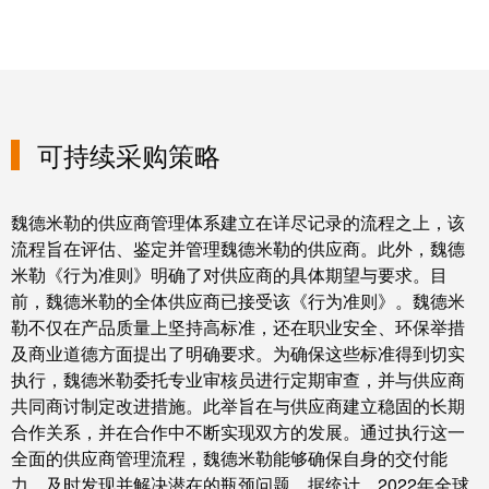
块
稿
和
固
公
态
司
继
新
电
闻
可持续采购策略
器
可
模
持
魏德米勒的供应商管理体系建立在详尽记录的流程之上，该
流程旨在评估、鉴定并管理魏德米勒的供应商。此外，魏德
拟
续
米勒《行为准则》明确了对供应商的具体期望与要求。目
信
发
前，魏德米勒的全体供应商已接受该《行为准则》。魏德米
号
展
勒不仅在产品质量上坚持高标准，还在职业安全、环保举措
处
的
及商业道德方面提出了明确要求。为确保这些标准得到切实
理
里
执行，魏德米勒委托专业审核员进行定期审查，并与供应商
程
共同商讨制定改进措施。此举旨在与供应商建立稳固的长期
电
碑：
合作关系，并在合作中不断实现双方的发展。通过执行这一
源
魏
全面的供应商管理流程，魏德米勒能够确保自身的交付能
德
电
力，及时发现并解决潜在的瓶颈问题。据统计，2022年全球