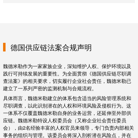
统
与
务
和
证
配
魏
书
件
德
我
米
预
们
勒
制
德国供应链法案合规声明
的
WMC
线
管
软
缆、
理
件
魏德米勒作为一家家族企业，深知维护人权、保护环境以及
网
层
践行可持续发展的重要性。为全面贯彻《德国供应链尽职调
络
查法案》的相关要求，切实履行企业社会责任，魏德米勒已
跳
建立了一系列严密的监测机制与合规流程。
技
线
市
术
具体而言，魏德米勒建立的体系包含适当的风险管理系统和
和
场
支
尽职调查，以此识别潜在的人权和环境风险及侵权行为。这
电
和
持
一体系不仅覆盖魏德米勒自身的业务运营，还延伸至外部供
缆
应链。魏德米勒特设人权委员会（又称企业社会责任委员
行
工
会），由2名经验丰富的人权官员来领导，专门负责内部相关
业
PLC/DCS
程
事务的组织与管理。该委员会将深入剖析潜在风险点，并在