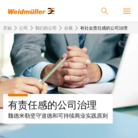
开始
公司
我们的公司
合规
有社会责任感的公司治理
返
返
返
返
返
产品
回
回
回
回
回
产
解
服
公
魏
解决方案
品
决
务
司
德
方
米
案
勒
联
定
我
服务
有责任感的公司治理
在
接
制
们
中
技
化
的
联
魏德米勒坚守道德和可持续商业实践原则
公司
术
产
公
国
接
品
司
技
中
接
术